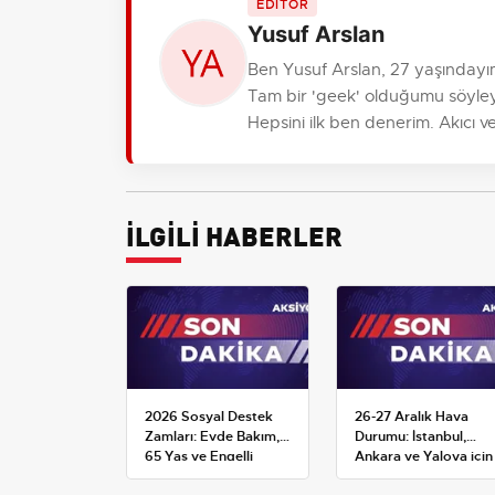
EDİTÖR
Yusuf Arslan
Ben Yusuf Arslan, 27 yaşındayım
Tam bir 'geek' olduğumu söyleyeb
Hepsini ilk ben denerim. Akıcı ve
İLGİLİ HABERLER
2026 Sosyal Destek
26-27 Aralık Hava
Zamları: Evde Bakım,
Durumu: İstanbul,
65 Yaş ve Engelli
Ankara ve Yalova için
Maaşlarında Yeni
Kar Tahminleri