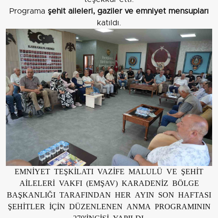
Programa
şehit aileleri, gaziler ve emniyet mensupları
katıldı.
EMNİYET TEŞKİLATI VAZİFE MALULÜ VE ŞEHİT
AİLELERİ VAKFI (EMŞAV) KARADENİZ BÖLGE
BAŞKANLIĞI TARAFINDAN HER AYIN SON HAFTASI
ŞEHİTLER İÇİN DÜZENLENEN ANMA PROGRAMININ
270'İNCİSİ YAPILDI.