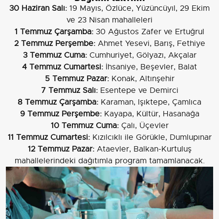
30 Haziran Salı:
19 Mayıs, Özlüce, Yüzüncüyıl, 29 Ekim
ve 23 Nisan mahalleleri
1 Temmuz Çarşamba:
30 Ağustos Zafer ve Ertuğrul
2 Temmuz Perşembe:
Ahmet Yesevi, Barış, Fethiye
3 Temmuz Cuma:
Cumhuriyet, Gölyazı, Akçalar
4 Temmuz Cumartesi:
İhsaniye, Beşevler, Balat
5 Temmuz Pazar:
Konak, Altınşehir
7 Temmuz Salı:
Esentepe ve Demirci
8 Temmuz Çarşamba:
Karaman, Işıktepe, Çamlıca
9 Temmuz Perşembe:
Kayapa, Kültür, Hasanağa
10 Temmuz Cuma:
Çalı, Üçevler
11 Temmuz Cumartesi:
Kızılcıklı ile Görükle, Dumlupınar
12 Temmuz Pazar:
Ataevler, Balkan-Kurtuluş
mahallelerindeki dağıtımla program tamamlanacak.