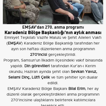
EMŞAV'dan 270. anma programı
Karadeniz Bölge Başkanlığı'nın aylık anması
Emniyet Teşkilatı Vazife Malulü ve Şehit Aileleri Vakfı
(
EMŞAV
) Karadeniz Bölge Başkanlığı tarafından her
ayın son haftası düzenlenen anma programının
270'incisi
gerçekleştirildi.
Program, Samsun'un İlkadım ilçesindeki vakıf binasında
yapıldı.
Din görevlileri
tarafından Kur'an-ı Kerim
okundu; Haziran ayında şehit olan
Sevkan Yavuz,
Selami Dinç, Lütfi Çelik
ve tüm şehitler için dualar
edildi.
EMŞAV Karadeniz Bölge Başkanı
Bilal Erim
, her ay
düzenli olarak gerçekleştirdikleri anma programının
270'incisine ulaştıklarını belirterek katılımcılara
teşekkür etti.