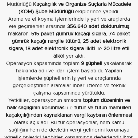
Müdürlüğü
Kaçakçılık ve Organize Suçlarla Mücadele
(KOM) Şube Müdürlüğü
ekiplerince yapıldı.
Arama ve el koyma işlemlerinde iş yeri ve araçlarda
ele geçirilenler arasında
356.640 adet doldurulmuş
makaron
,
515 paket gümrük kaçağı sigara
,
74 paket
gümrük kaçağı nargile tütünü
,
25 adet elektronik
sigara
,
18 adet elektronik sigara likiti
ile
20 litre etil
alkol
yer aldı.
Operasyon kapsamında toplam
9 şüpheli
yakalanarak
hakkında adli ve idari işlem başlatıldı. Yapılan
işlemlerde şüphelilerin iş yeri ve araçlarında
gerçekleştirilen aramalar ihbar, izleme ve teknik
çalışma kapsamında yürütüldü.
Yetkililer, operasyonun amacını
toplum düzeninin ve
halk sağlığının korunması
ile
tütün ve tütün mamulleri
kaçakçılığından kaynaklanan vergi kaybının önlenmesi
olarak açıkladı. Bu tür operasyonlar, hem kamu
sağlığını hem de devletin vergi gelirlerini korumaya
yönelik önleyici tedbirler kapsamında değerlendiriliyor.