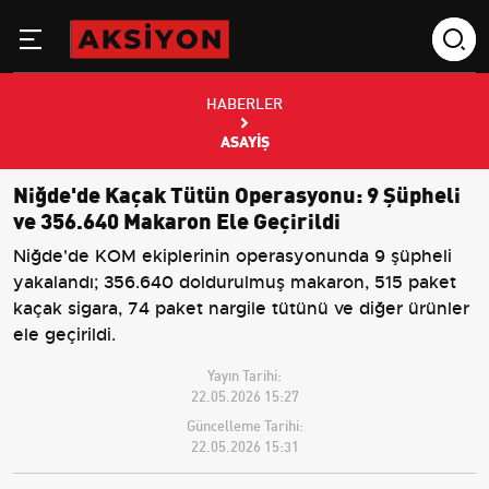
HABERLER
ASAYIŞ
Niğde'de Kaçak Tütün Operasyonu: 9 Şüpheli
ve 356.640 Makaron Ele Geçirildi
Niğde'de KOM ekiplerinin operasyonunda 9 şüpheli
yakalandı; 356.640 doldurulmuş makaron, 515 paket
kaçak sigara, 74 paket nargile tütünü ve diğer ürünler
ele geçirildi.
Yayın Tarihi:
22.05.2026 15:27
Güncelleme Tarihi:
22.05.2026 15:31