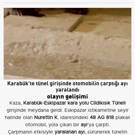
Karabük'te tünel girişinde otomobilin çarptığı ayı
yaralandı
olayın gelişimi
Kaza,
Karabük-Eskipazar kara yolu Cildikısık Tüneli
girişinde meydana geldi. Eskipazar istikametine seyir
halinde olan
Nurettin K.
idaresindeki
48 AG 818
plakalı
otomobil, yola çıkan bir
ayı
'ya çarptı.
Çarpmanın etkisiyle
yaralanan ayı
, sürünerek tünelin