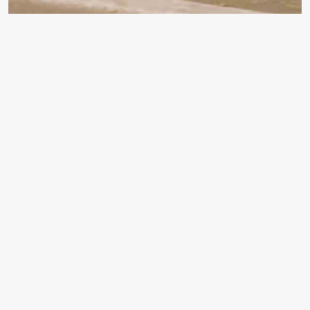
KARABÜK’TE TÜNEL GİRİŞİNDE OTOMOBİLİN
ÇARPTIĞI AYI YARALANDI.