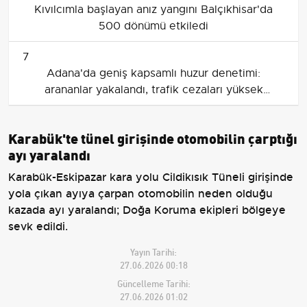
Kıvılcımla başlayan anız yangını Balçıkhisar'da
500 dönümü etkiledi
7
Adana'da geniş kapsamlı huzur denetimi:
arananlar yakalandı, trafik cezaları yüksek
seyretti
Karabük'te tünel girişinde otomobilin çarptığı
ayı yaralandı
Karabük-Eskipazar kara yolu Cildikısık Tüneli girişinde
yola çıkan ayıya çarpan otomobilin neden olduğu
kazada ayı yaralandı; Doğa Koruma ekipleri bölgeye
sevk edildi.
Yayın Tarihi:
27.06.2026 00:18
Güncelleme Tarihi:
27.06.2026 01:02