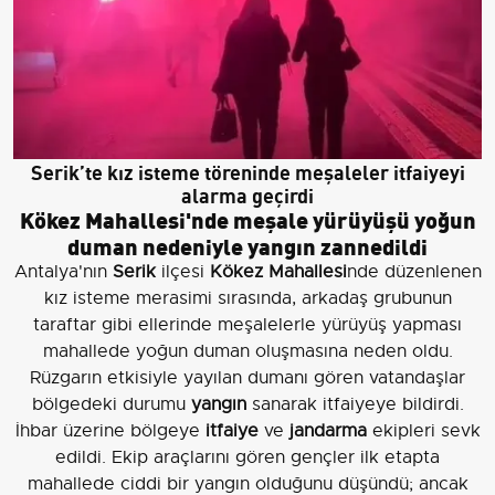
Serik’te kız isteme töreninde meşaleler itfaiyeyi
alarma geçirdi
Kökez Mahallesi'nde meşale yürüyüşü yoğun
duman nedeniyle yangın zannedildi
Antalya'nın
Serik
ilçesi
Kökez Mahallesi
nde düzenlenen
kız isteme merasimi sırasında, arkadaş grubunun
taraftar gibi ellerinde meşalelerle yürüyüş yapması
mahallede yoğun duman oluşmasına neden oldu.
Rüzgarın etkisiyle yayılan dumanı gören vatandaşlar
bölgedeki durumu
yangın
sanarak itfaiyeye bildirdi.
İhbar üzerine bölgeye
itfaiye
ve
jandarma
ekipleri sevk
edildi. Ekip araçlarını gören gençler ilk etapta
mahallede ciddi bir yangın olduğunu düşündü; ancak