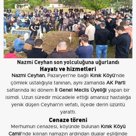
Nazmi Ceyhan son yolculuğuna uğurlandı
Hayatı ve hizmetleri
Nazmi Ceyhan
, Pazaryeri'ne bağlı
Kınık Köyü
'nde
çömlek ustalığıyla tanınan, aynı zamanda
AK Parti
saflarında iki dönem
İl Genel Meclis Üyeliği
yapan bir
isimdi. Uzun süredir mücadele ettiği amansız hastalığa
yenik düşen Ceyhan'ın vefatı, ilçede derin üzüntü
yarattı.
Cenaze töreni
Merhumun cenazesi, köyünde bulunan
Kınık Köyü
Camii
'nde kılınan namazın ardından dualar eşliğinde