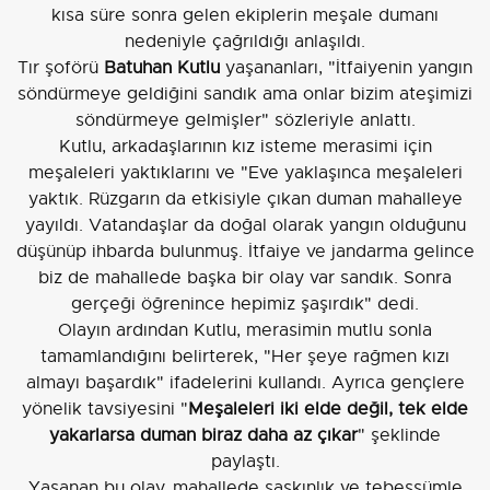
kısa süre sonra gelen ekiplerin meşale dumanı
nedeniyle çağrıldığı anlaşıldı.
Tır şoförü
Batuhan Kutlu
yaşananları, "İtfaiyenin yangın
söndürmeye geldiğini sandık ama onlar bizim ateşimizi
söndürmeye gelmişler" sözleriyle anlattı.
Kutlu, arkadaşlarının kız isteme merasimi için
meşaleleri yaktıklarını ve "Eve yaklaşınca meşaleleri
yaktık. Rüzgarın da etkisiyle çıkan duman mahalleye
yayıldı. Vatandaşlar da doğal olarak yangın olduğunu
düşünüp ihbarda bulunmuş. İtfaiye ve jandarma gelince
biz de mahallede başka bir olay var sandık. Sonra
gerçeği öğrenince hepimiz şaşırdık" dedi.
Olayın ardından Kutlu, merasimin mutlu sonla
tamamlandığını belirterek, "Her şeye rağmen kızı
almayı başardık" ifadelerini kullandı. Ayrıca gençlere
yönelik tavsiyesini "
Meşaleleri iki elde değil, tek elde
yakarlarsa duman biraz daha az çıkar
" şeklinde
paylaştı.
Yaşanan bu olay, mahallede şaşkınlık ve tebessümle