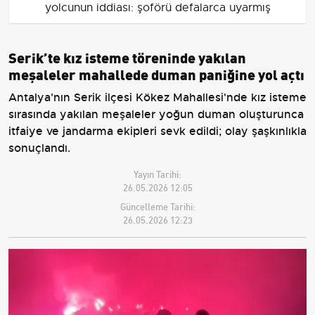
yolcunun iddiası: şoförü defalarca uyarmış
Serik’te kız isteme töreninde yakılan
meşaleler mahallede duman paniğine yol açtı
Antalya'nın Serik ilçesi Kökez Mahallesi'nde kız isteme
sırasında yakılan meşaleler yoğun duman oluşturunca
itfaiye ve jandarma ekipleri sevk edildi; olay şaşkınlıkla
sonuçlandı.
Yayın Tarihi:
26.05.2026 12:05
Güncelleme Tarihi:
26.05.2026 12:23