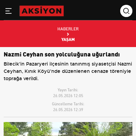
HABERLER
YAŞAM
Nazmi Ceyhan son yolculuğuna uğurlandı
Bilecik'in Pazaryeri ilçesinin tanınmış siyasetçisi Nazmi
Ceyhan, Kınık Köyü'nde düzenlenen cenaze töreniyle
toprağa verildi.
Yayın Tarihi:
26.05.2026 12:05
Güncelleme Tarihi:
26.05.2026 12:39