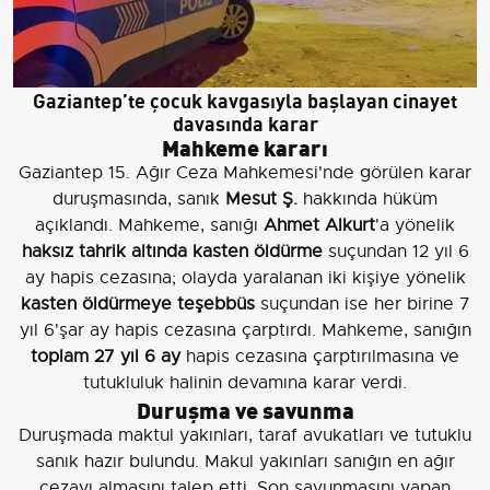
Gaziantep’te çocuk kavgasıyla başlayan cinayet
davasında karar
Mahkeme kararı
Gaziantep 15. Ağır Ceza Mahkemesi'nde görülen karar
duruşmasında, sanık
Mesut Ş.
hakkında hüküm
açıklandı. Mahkeme, sanığı
Ahmet Alkurt
'a yönelik
haksız tahrik altında kasten öldürme
suçundan 12 yıl 6
ay hapis cezasına; olayda yaralanan iki kişiye yönelik
kasten öldürmeye teşebbüs
suçundan ise her birine 7
yıl 6'şar ay hapis cezasına çarptırdı. Mahkeme, sanığın
toplam 27 yıl 6 ay
hapis cezasına çarptırılmasına ve
tutukluluk halinin devamına karar verdi.
Duruşma ve savunma
Duruşmada maktul yakınları, taraf avukatları ve tutuklu
sanık hazır bulundu. Makul yakınları sanığın en ağır
cezayı almasını talep etti. Son savunmasını yapan