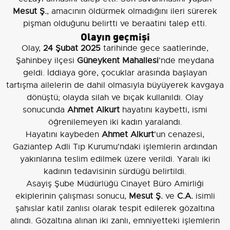
Mesut Ş.
, amacının öldürmek olmadığını ileri sürerek
pişman olduğunu belirtti ve beraatini talep etti.
Olayın geçmişi
Olay,
24 Şubat 2025
tarihinde gece saatlerinde,
Şahinbey ilçesi
Güneykent Mahallesi
'nde meydana
geldi. İddiaya göre, çocuklar arasında başlayan
tartışma ailelerin de dahil olmasıyla büyüyerek kavgaya
dönüştü; olayda silah ve bıçak kullanıldı. Olay
sonucunda
Ahmet Alkurt
hayatını kaybetti, ismi
öğrenilemeyen iki kadın yaralandı.
Hayatını kaybeden
Ahmet Alkurt
'un cenazesi,
Gaziantep Adli Tıp Kurumu'ndaki işlemlerin ardından
yakınlarına teslim edilmek üzere verildi. Yaralı iki
kadının tedavisinin sürdüğü belirtildi.
Asayiş Şube Müdürlüğü Cinayet Büro Amirliği
ekiplerinin çalışması sonucu,
Mesut Ş.
ve
C.A.
isimli
şahıslar katil zanlısı olarak tespit edilerek gözaltına
alındı. Gözaltına alınan iki zanlı, emniyetteki işlemlerin