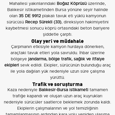
Mahallesi yakınlarındaki
Boğaz Köprüsü
üzerinde,
Balıkesir istikametinden Bursa yönüne seyir halinde
olan
35 DE 9912
plakalı tavuk eti yüklü kamyonun
sürücüsü
Recep Sürekli (33)
, direksiyon hakimiyetini
kaybetmesi sonucu köprü ortasındaki beton bariyere
şiddetle çarptı.
Olay yeri ve müdahale
Çarpmanın etkisiyle kamyon hurdaya dönerken,
araçtaki tavuk etleri yola savruldu. İhbar üzerine
bölgeye
jandarma, bölge trafik, sağlık ve itfaiye
ekipleri
sevk edildi. Ekipler, sürücünün bulunduğu araç
ile yola dağılan yük nedeniyle uzun süre çalışma
yürüttü.
Trafik ve soruşturma
Kaza nedeniyle
Balıkesir-Bursa istikameti
tamamen
trafiğe kapandı ve oluşan uzun araç kuyrukları
nedeniyle sürücüler saatlerce beklemek zorunda kaldı.
Ekiplerin çalışmalarının ve yol temizliğinin
tamamlanmasının ardından kara yolu yeniden ulaşıma