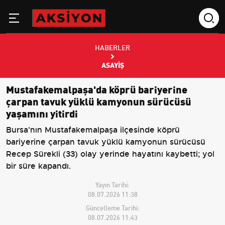
HABERLER
ASAYIŞ
Mustafakemalpaşa'da köprü bariyerine
çarpan tavuk yüklü kamyonun sürücüsü
yaşamını yitirdi
Bursa'nın Mustafakemalpaşa ilçesinde köprü
bariyerine çarpan tavuk yüklü kamyonun sürücüsü
Recep Sürekli (33) olay yerinde hayatını kaybetti; yol
bir süre kapandı.
Yayın Tarihi:
08.07.2026 11:38
Güncelleme Tarihi:
08.07.2026 11:43