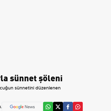
la sünnet şöleni
çocuğun sünnetini düzenlenen
L