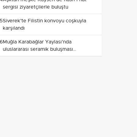
sergisi ziyaretçilerle buluştu
5
Siverek’te Filistin konvoyu coşkuyla
karşılandı
6
Muğla Karabağlar Yaylası'nda
uluslararası seramik buluşması
gerçekleşecek