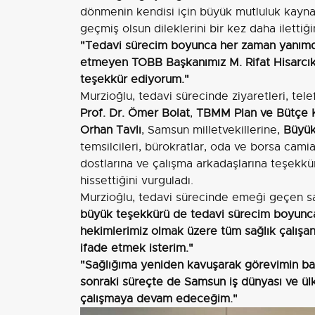
dönmenin kendisi için büyük mutluluk kayna
geçmiş olsun dileklerini bir kez daha ilettiği
"Tedavi sürecim boyunca her zaman yanımda 
etmeyen TOBB Başkanımız M. Rifat Hisarcık
teşekkür ediyorum."
Murzioğlu, tedavi sürecinde ziyaretleri, tel
Prof. Dr. Ömer Bolat
,
TBMM Plan ve Bütçe 
Orhan Tavlı
, Samsun milletvekillerine,
Büyük
temsilcileri, bürokratlar, oda ve borsa camia
dostlarına ve çalışma arkadaşlarına teşekkür 
hissettiğini vurguladı.
Murzioğlu, tedavi sürecinde emeği geçen sa
büyük teşekkürü de tedavi sürecim boyunca 
hekimlerimiz olmak üzere tüm sağlık çalışan
ifade etmek isterim."
"Sağlığıma yeniden kavuşarak görevimin b
sonraki süreçte de Samsun iş dünyası ve ülke
çalışmaya devam edeceğim."