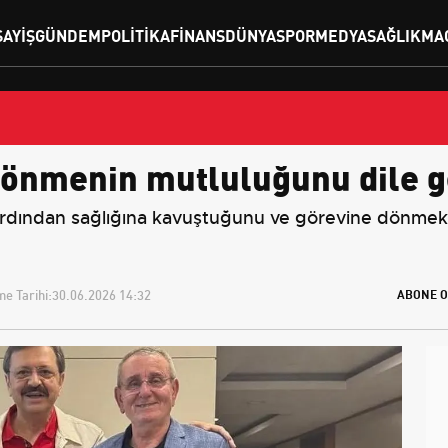
SAYIŞ
GÜNDEM
POLITIKA
FINANS
DÜNYA
SPOR
MEDYA
SAĞLIK
MA
önmenin mutluluğunu dile ge
in ardından sağlığına kavuştuğunu ve görevine dönm
e Tarihi:
30.06.2026 14:32
ABONE O