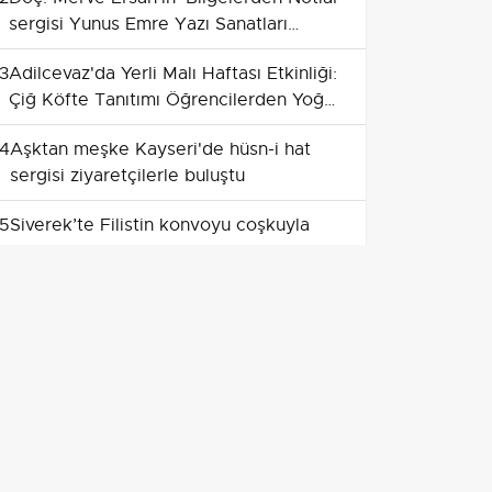
sergisi Yunus Emre Yazı Sanatları
Müzesi'nde
3
Adilcevaz'da Yerli Malı Haftası Etkinliği:
Çiğ Köfte Tanıtımı Öğrencilerden Yoğun
İlgi Gördü
4
Aşktan meşke Kayseri'de hüsn-i hat
sergisi ziyaretçilerle buluştu
5
Siverek’te Filistin konvoyu coşkuyla
karşılandı
6
Muğla Karabağlar Yaylası'nda
uluslararası seramik buluşması
gerçekleşecek