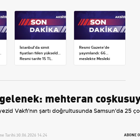
İstanbul'da simit
Resmi Gazete'de
k
fiyatları fiilen yükseldi:
yayımlandı: 66
Resmi tarife 15 TL,
meslekte Mesleki
satışlar 20-25 TL'ye
Yeterlilik Belgesi
çıktı
zorunluluğu
 gelenek: mehteran coşkusuy
Bayezid Vakfı'nın şartı doğrultusunda Samsun'da 25 
e Tarihi:
30.06.2026 14:24
ABONE O