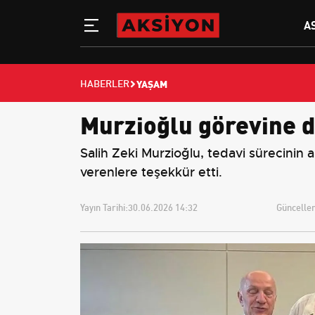
A
YAŞAM
HABERLER
Murzioğlu görevine d
Salih Zeki Murzioğlu, tedavi sürecin
verenlere teşekkür etti.
Yayın Tarihi:
30.06.2026 14:32
Güncellem