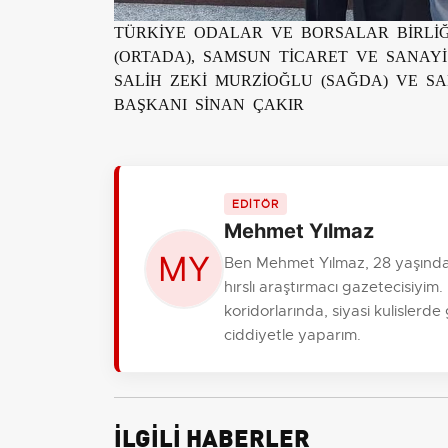
TÜRKİYE ODALAR VE BORSALAR BİRLİĞİ
(ORTADA), SAMSUN TİCARET VE SANAY
SALİH ZEKİ MURZİOĞLU (SAĞDA) VE S
BAŞKANI SİNAN ÇAKIR
EDİTÖR
Mehmet Yılmaz
Ben Mehmet Yılmaz, 28 yaşında
hırslı araştırmacı gazetecisiy
koridorlarında, siyasi kulislerde
ciddiyetle yaparım.
İLGİLİ HABERLER