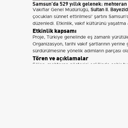
Samsun’da 529 yıllık gelenek: mehteran 
Vakıflar Genel Müdürlüğü,
Sultan II. Bayezi
çocukları sünnet ettirilmesi' şartını Samsu
düzenledi. Etkinlik, vakıf kültürünü yaşatma 
Etkinlik kapsamı
Proje, Türkiye genelinde eş zamanlı yürütül
Organizasyon, tarihi vakıf şartlarının yerine
sürdürülmesine yönelik adımların parçası ola
Tören ve açıklamalar
Şölen, mehteran gösterisi eşliğinde şehir tu
erdi.
Vakıflar Bölge Müdürü Hüseyin Uysal
,
belirterek şu ifadeleri kullandı: ’Bugün bu g
Çocuklarımızın mutluluğu bizim mutluluğum
çocuk gülerse dünya güler’ mantığıyla harek
Etkinlik, hem geleneksel bir uygulamanın sü
destek sağlanması bakımından önemli bir ad