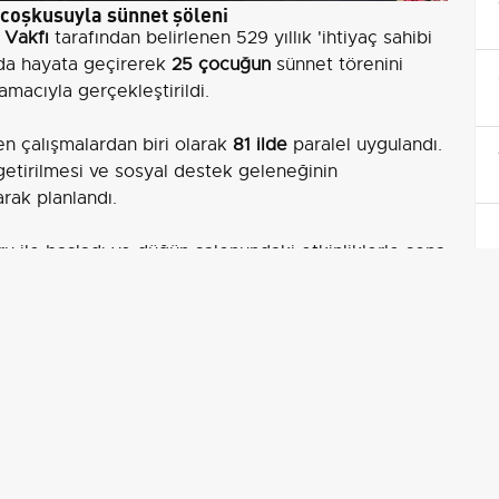
coşkusuyla sünnet şöleni
d Vakfı
tarafından belirlenen 529 yıllık 'ihtiyaç sahibi
n'da hayata geçirerek
25 çocuğun
sünnet törenini
amacıyla gerçekleştirildi.
en çalışmalardan biri olarak
81 ilde
paralel uygulandı.
 getirilmesi ve sosyal destek geleneğinin
rak planlandı.
ru ile başladı ve düğün salonundaki etkinliklerle sona
 organizasyonun 81 ilde eş zamanlı yürütüldüğünü
üzel etkinliği Samsun’da gerçekleştiriyoruz.
uzdur. Onların gülümsemesi bizim gülümsememiz. ’Bir
et ederek çocuklarımızın sünnetini yapıyoruz.’
rdürülmesi hem de ihtiyaç sahibi ailelere yönelik
ım olarak değerlendirildi.