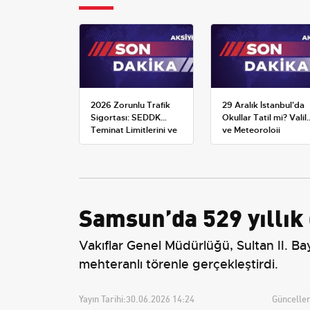
2026 Zorunlu Trafik
29 Aralık İstanbul'da
Sigortası: SEDDK
Okullar Tatil mi? Valili
Teminat Limitlerini ve
ve Meteoroloji
Çoklu Araç Tarifesini
Açıklamaları
Yeniden Belirledi
Samsun’da 529 yıllık
Vakıflar Genel Müdürlüğü, Sultan II. 
mehteranlı törenle gerçekleştirdi.
Yayın Tarihi:
30.06.2026 14:24
Güncellem