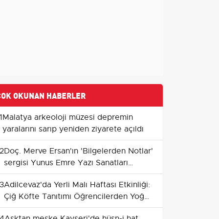
ÇOK OKUNAN HABERLER
1
Malatya arkeoloji müzesi depremin
yaralarını sarıp yeniden ziyarete açıldı
2
Doç. Merve Ersan'ın 'Bilgelerden Notlar'
sergisi Yunus Emre Yazı Sanatları
Müzesi'nde
3
Adilcevaz'da Yerli Malı Haftası Etkinliği:
Çiğ Köfte Tanıtımı Öğrencilerden Yoğun
İlgi Gördü
4
Aşktan meşke Kayseri'de hüsn-i hat