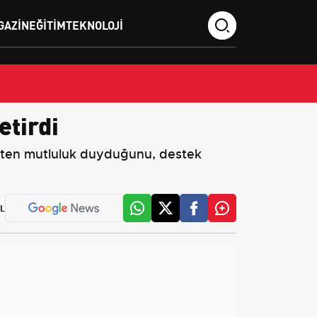
GAZIN
EĞITIM
TEKNOLOJI
tirdi
ekten mutluluk duyduğunu, destek
L