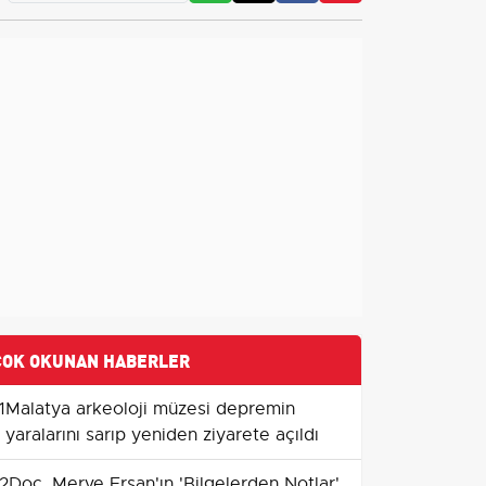
ÇOK OKUNAN HABERLER
1
Malatya arkeoloji müzesi depremin
yaralarını sarıp yeniden ziyarete açıldı
2
Doç. Merve Ersan'ın 'Bilgelerden Notlar'