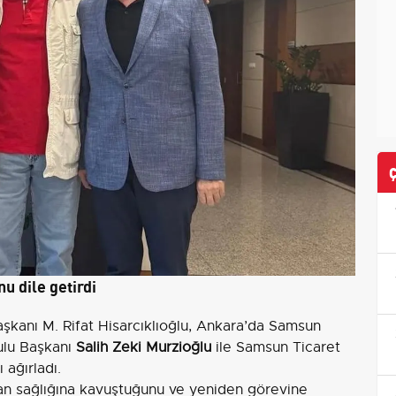
 dile getirdi
aşkanı M. Rifat Hisarcıklıoğlu, Ankara’da Samsun
ulu Başkanı
Salih Zeki Murzioğlu
ile Samsun Ticaret
’ı ağırladı.
dan sağlığına kavuştuğunu ve yeniden görevine