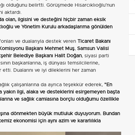
ğı olduğunu belirtti. Görüşmede Hisarcıklıoğlu’nun
ni aktardı.
olan, ilgisini ve desteğini hiçbir zaman eksik
lıoğlu ve Yönetim Kurulu arkadaşlarıma gönülden
efonları ve dualarıyla destek veren
Ticaret Bakanı
Komisyonu Başkanı Mehmet Muş
,
Samsun Valisi
şehir Belediye Başkanı Halit Doğan
, siyasi parti
sının başkanlarına, iş dünyası temsilcilerine,
etti. Dualarını ve iyi dileklerini her zaman
ğlık çalışanlarına da ayrıca teşekkür ederek,
"En
yakın ilgi, alaka ve desteklerini esirgemeyen başta
larına ve sağlık camiasına borçlu olduğumu özellikle
aşına dönmekten büyük mutluluk duyuyorum. Bundan
miz ekonomisi için aynı azim ve kararlılıkla