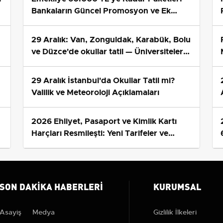
Bankaların Güncel Promosyon ve Ek
Avantajları
29 Aralık: Van, Zonguldak, Karabük, Bolu
ve Düzce'de okullar tatil — Üniversiteler
ne durumda?
29 Aralık İstanbul'da Okullar Tatil mi?
Valilik ve Meteoroloji Açıklamaları
2026 Ehliyet, Pasaport ve Kimlik Kartı
s
Harçları Resmileşti: Yeni Tarifeler ve
Geçerlilik Tarihi
SON DAKIKA HABERLERI
KURUMSAL
Asayiş
Medya
Gizlilik İlkeleri