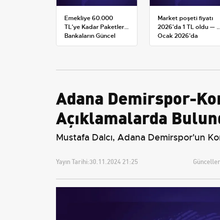
Emekliye 60.000
Market poşeti fiyatı
TL'ye Kadar Paketler:
2026'da 1 TL oldu — 1
Bankaların Güncel
Ocak 2026'da
Promosyon ve Ek
yürürlüğe giren tarife
Avantajları
Adana Demirspor-Kony
Açıklamalarda Bulun
Mustafa Dalcı, Adana Demirspor'un Kony
Yayın Tarihi:
30.11.2024 21:25
Güncellem