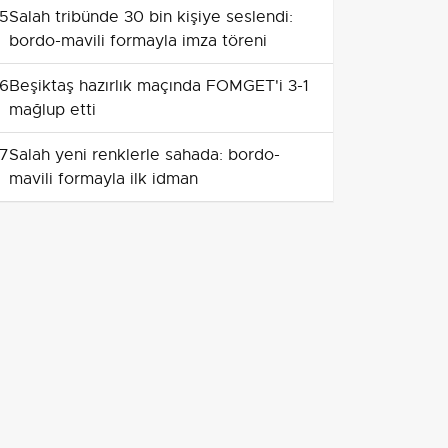
5
Salah tribünde 30 bin kişiye seslendi:
bordo-mavili formayla imza töreni
6
Beşiktaş hazırlık maçında FOMGET'i 3-1
mağlup etti
7
Salah yeni renklerle sahada: bordo-
mavili formayla ilk idman