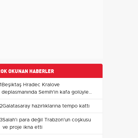
ÇOK OKUNAN HABERLER
1
Beşiktaş Hradec Kralove
deplasmanında Semih'in kafa golüyle
avantaj kazandı
2
Galatasaray hazırlıklarına tempo kattı
3
Salah’ı para değil Trabzon’un coşkusu
ve proje ikna etti