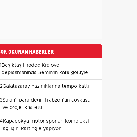
ÇOK OKUNAN HABERLER
1
Beşiktaş Hradec Kralove
deplasmanında Semih'in kafa golüyle
avantaj kazandı
2
Galatasaray hazırlıklarına tempo kattı
3
Salah’ı para değil Trabzon’un coşkusu
ve proje ikna etti
4
Kapadokya motor sporları kompleksi
açılışını kartingle yapıyor