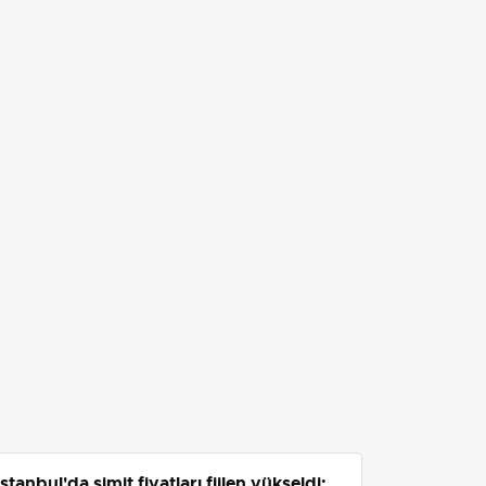
İstanbul'da simit fiyatları fiilen yükseldi: