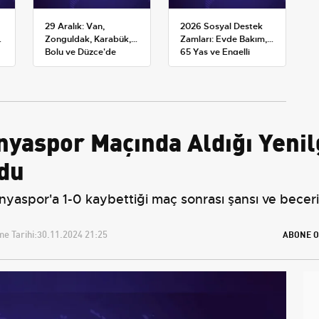
29 Aralık: Van,
2026 Sosyal Destek
Zonguldak, Karabük,
Zamları: Evde Bakım,
Bolu ve Düzce'de
65 Yaş ve Engelli
okullar tatil —
Maaşlarında Yeni
Üniversiteler ne
Tahminler
durumda?
aspor Maçında Aldığı Yenilg
du
aspor'a 1-0 kaybettiği maç sonrası şansı ve beceriks
e Tarihi:
30.11.2024 21:25
ABONE O