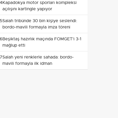
4
Kapadokya motor sporları kompleksi
açılışını kartingle yapıyor
5
Salah tribünde 30 bin kişiye seslendi:
bordo-mavili formayla imza töreni
6
Beşiktaş hazırlık maçında FOMGET'i 3-1
mağlup etti
7
Salah yeni renklerle sahada: bordo-
mavili formayla ilk idman