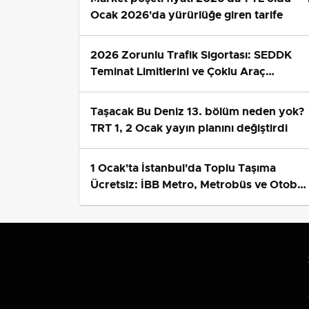
Ocak 2026'da yürürlüğe giren tarife
2026 Zorunlu Trafik Sigortası: SEDDK
Teminat Limitlerini ve Çoklu Araç
Tarifesini Yeniden Belirledi
Taşacak Bu Deniz 13. bölüm neden yok?
TRT 1, 2 Ocak yayın planını değiştirdi
1 Ocak'ta İstanbul'da Toplu Taşıma
Ücretsiz: İBB Metro, Metrobüs ve Otobü
Ek Seferlerini Açıkladı