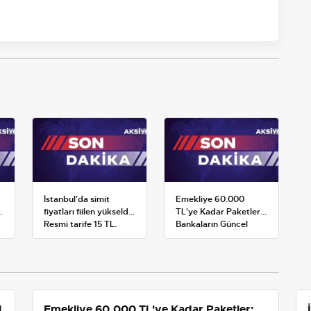
İstanbul'da simit
Emekliye 60.000
fiyatları fiilen yükseldi:
TL'ye Kadar Paketler:
Resmi tarife 15 TL,
Bankaların Güncel
satışlar 20-25 TL'ye
Promosyon ve Ek
çıktı
Avantajları
1
Emekliye 60.000 TL'ye Kadar Paketler: