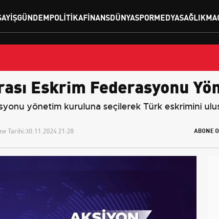
SAYIŞ
GÜNDEM
POLITIKA
FINANS
DÜNYA
SPOR
MEDYA
SAĞLIK
MA
arası Eskrim Federasyonu Yön
asyonu yönetim kuruluna seçilerek Türk eskrimini ulu
e Tarihi:
30.11.2024 21:28
ABONE O