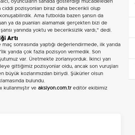
Dalcı, oyuncuların sahada gösterdiği mücadeleden
ciddi pozisyonları biraz daha becerikli olup
konuşabilirdik. Ama futbolda bazen şansın da
puan ya da puanları alamamak gerçekten bizi de
ansı yanında yoktu ve beceriksizlik vardı," dedi.
ği Artı
 maç sonrasında yaptığı değerlendirmede, ilk yarıda
 "İlk yarıda çok fazla pozisyon vermedik. Son
şutumuz var. Üretmekte zorlanıyorduk. İkinci yarı
leye gittiğimiz pozisyonlar oldu, ancak son vuruşları
n büyük kozlarımızdan biriydi. Şükürler olsun
klamasında bulundu.
nı kullanmıştır ve
aksiyon.com.tr
editör ekibimiz