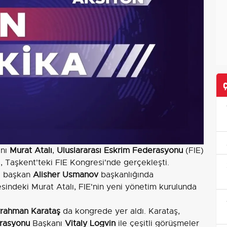
anı
Murat Atalı
,
Uluslararası Eskrim Federasyonu
(FIE)
, Taşkent'teki FIE Kongresi'nde gerçekleşti.
ni başkan
Alisher Usmanov
başkanlığında
sindeki Murat Atalı, FIE'nin yeni yönetim kurulunda
rahman Karataş
da kongrede yer aldı. Karataş,
rasyonu
Başkanı
Vitaly Logvin
ile çeşitli görüşmeler