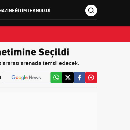
GAZIN
EĞITIM
TEKNOLOJI
etimine Seçildi
slararası arenada temsil edecek.
L