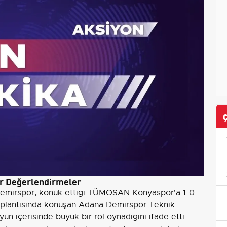
r Değerlendirmeler
 Demirspor, konuk ettiği TÜMOSAN Konyaspor'a 1-0
toplantısında konuşan Adana Demirspor Teknik
yun içerisinde büyük bir rol oynadığını ifade etti.