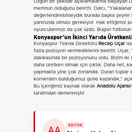
Üzgün bir şekilde açıklamalarına başlayan 
memnun olduğunu belirtti. Dalcı, "Yakalanan 
değerlendirebilseydik burada başka şeyler 
yanınızda olması gerekiyor. Hak ettiğimiz 
oyuncularımızı da çok üzdü. Bugün futbolun ş
Konyaspor'un İkinci Yarıda Üretkenli
Konyaspor Teknik Direktörü
Recep Uçar
ise
fazla pozisyon vermediklerini belirtti. Uçar,
dakikasında bir pozisyonunu oldu. Bizim iki 
daha üretken olmak için çıktık. Daha net, ka
yapmakta yine çok zorlandık. Duran toplar e
kornerden bulduğumuz golle kazandık," açı
Bu İçeriğimiz kaynak olarak
Anadolu Ajansı
tarafından derlenmiştir.
EDİTÖR