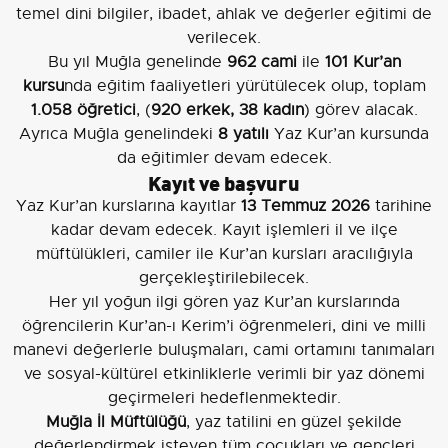
temel dini bilgiler, ibadet, ahlak ve değerler eğitimi de
verilecek.
Bu yıl Muğla genelinde
962 cami
ile
101 Kur’an
kursu
nda eğitim faaliyetleri yürütülecek olup, toplam
1.058 öğretici
, (
920 erkek, 38 kadın
) görev alacak.
Ayrıca Muğla genelindeki
8 yatılı
Yaz Kur’an kursunda
da eğitimler devam edecek.
Kayıt ve başvuru
Yaz Kur’an kurslarına kayıtlar
13 Temmuz 2026
tarihine
kadar devam edecek. Kayıt işlemleri il ve ilçe
müftülükleri, camiler ile Kur’an kursları aracılığıyla
gerçekleştirilebilecek.
Her yıl yoğun ilgi gören yaz Kur’an kurslarında
öğrencilerin Kur’an-ı Kerim’i öğrenmeleri, dini ve milli
manevi değerlerle buluşmaları, cami ortamını tanımaları
ve sosyal-kültürel etkinliklerle verimli bir yaz dönemi
geçirmeleri hedeflenmektedir.
Muğla İl Müftülüğü
, yaz tatilini en güzel şekilde
değerlendirmek isteyen tüm çocukları ve gençleri