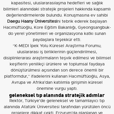
kapasitesi, uluslararasılaşma hedefleri ve sağlık
bilimleri alanındaki stratejik projeleri hakkında kapsamlı
değerlendirmelerde bulundu. Konuşmasına ev sahibi
Daegu Haany Üniversitesi
ni tebrik ederek başlayan
Hacımüftüoğlu, Kore Eğitim Bakanlığı, Gyeongsangbuk-
do yerel yönetimleri ve organizasyona katkı sunan
paydaşlara teşekkür etti.
“K-MEDI İpek Yolu Küresel Araştırma Forumu;
uluslararası iş birliklerinin güçlendirilmesi,
disiplinlerarası araştırmaların teşvik edilmesi ve bilimsel
keşiflerin yenilikçi ürünlere ve toplumsal faydaya
dönüştürülmesi açısından son derece önemli bir
platformdur,” ifadelerini kullanan Hacımüftüoğlu, Asya,
Avrupa ve Afrika’dan katılımla girişimin küresel
önemine vurgu yaptı.
geleneksel tıp alanında stratejik adımlar
Rektör, Türkiye’de geleneksel ve tamamlayıcı tıp
alanında Atatürk Üniversitesi tarafından yürütülen öncü
projelere dikkat çekti. Erzurum’da planlanan ve