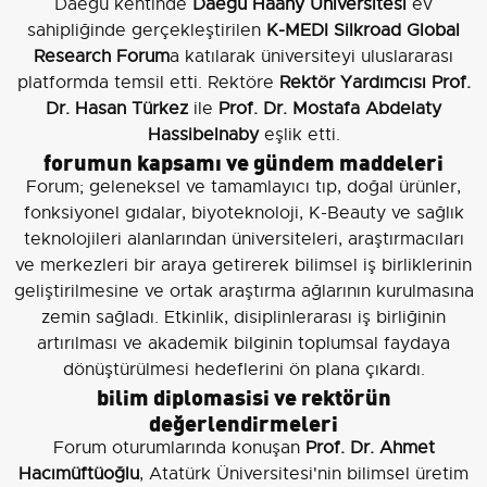
Daegu kentinde
Daegu Haany Üniversitesi
ev
sahipliğinde gerçekleştirilen
K-MEDI Silkroad Global
Research Forum
a katılarak üniversiteyi uluslararası
platformda temsil etti. Rektöre
Rektör Yardımcısı Prof.
Dr. Hasan Türkez
ile
Prof. Dr. Mostafa Abdelaty
Hassibelnaby
eşlik etti.
forumun kapsamı ve gündem maddeleri
Forum; geleneksel ve tamamlayıcı tıp, doğal ürünler,
fonksiyonel gıdalar, biyoteknoloji, K-Beauty ve sağlık
teknolojileri alanlarından üniversiteleri, araştırmacıları
ve merkezleri bir araya getirerek bilimsel iş birliklerinin
geliştirilmesine ve ortak araştırma ağlarının kurulmasına
zemin sağladı. Etkinlik, disiplinlerarası iş birliğinin
artırılması ve akademik bilginin toplumsal faydaya
dönüştürülmesi hedeflerini ön plana çıkardı.
bilim diplomasisi ve rektörün
değerlendirmeleri
Forum oturumlarında konuşan
Prof. Dr. Ahmet
Hacımüftüoğlu
, Atatürk Üniversitesi'nin bilimsel üretim