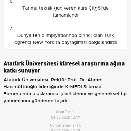
6
Tarıma teknik güç veren kurs Çitgöl'de
tamamlandı
7
Dünya fen olimpiyatlarında birinci olan Türk
öğrenci New York'ta bayrağımızı dalgalandırdı
Atatürk Üniversitesi küresel araştırma ağına
katkı sunuyor
Atatürk Üniversitesi, Rektör Prof. Dr. Ahmet
Hacımüftüoğlu liderliğinde K-MEDI Silkroad
Forumu'nda uluslararası iş birliklerini ve geleneksel tıp
yatırımlarını gündeme taşıdı.
Yayın Tarihi:
03.07.2026 12:17
Güncelleme Tarihi:
03.07.2026 12:17