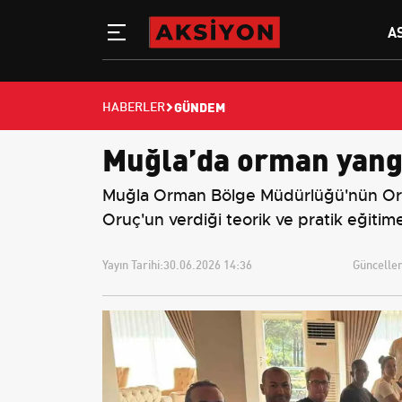
A
GÜNDEM
HABERLER
Muğla’da orman yangı
Muğla Orman Bölge Müdürlüğü'nün Orm
Oruç'un verdiği teorik ve pratik eğitime 
Yayın Tarihi:
30.06.2026 14:36
Güncellem