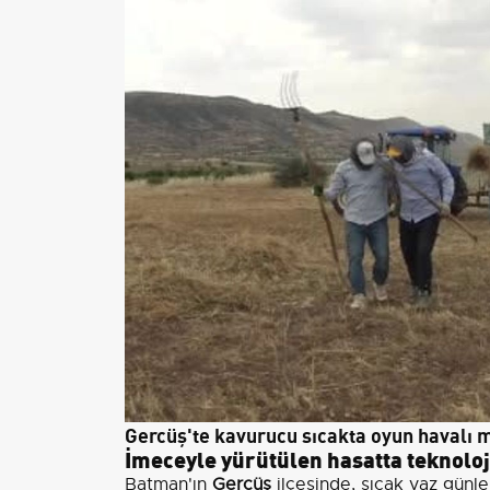
Gercüş'te kavurucu sıcakta oyun havalı
İmeceyle yürütülen hasatta teknoloji
Batman'ın
Gercüş
ilçesinde, sıcak yaz günl