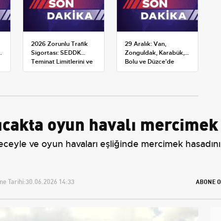
2026 Zorunlu Trafik
29 Aralık: Van,
k
Sigortası: SEDDK
Zonguldak, Karabük,
Teminat Limitlerini ve
Bolu ve Düzce'de
Çoklu Araç Tarifesini
okullar tatil —
Yeniden Belirledi
Üniversiteler ne
durumda?
ıcakta oyun havalı mercimek
meceyle ve oyun havaları eşliğinde mercimek hasadını
e Tarihi:
30.06.2026 14:33
ABONE O