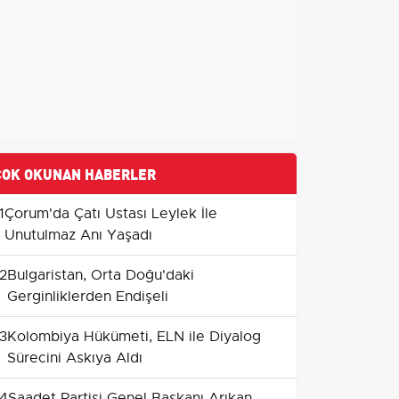
ÇOK OKUNAN HABERLER
1
Çorum'da Çatı Ustası Leylek İle
Unutulmaz Anı Yaşadı
2
Bulgaristan, Orta Doğu'daki
Gerginliklerden Endişeli
3
Kolombiya Hükümeti, ELN ile Diyalog
Sürecini Askıya Aldı
4
Saadet Partisi Genel Başkanı Arıkan,