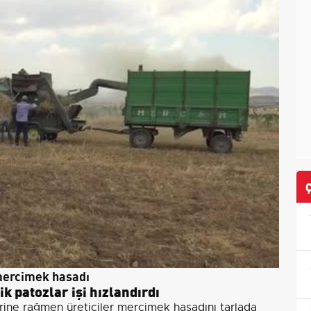
 mercimek hasadı
k patozlar işi hızlandırdı
erine rağmen üreticiler mercimek hasadını tarlada