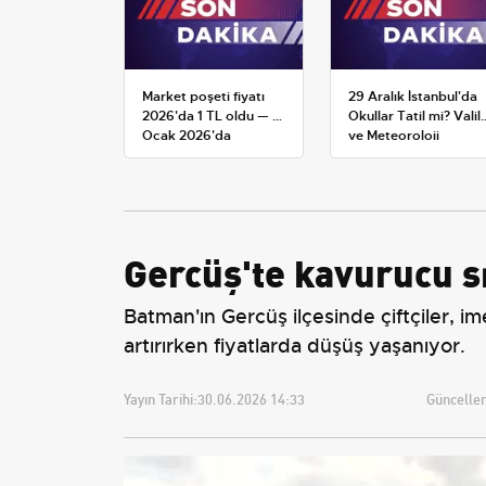
Market poşeti fiyatı
29 Aralık İstanbul'da
2026'da 1 TL oldu — 1
Okullar Tatil mi? Valili
Ocak 2026'da
ve Meteoroloji
yürürlüğe giren tarife
Açıklamaları
Gercüş'te kavurucu s
Batman'ın Gercüş ilçesinde çiftçiler, i
artırırken fiyatlarda düşüş yaşanıyor.
Yayın Tarihi:
30.06.2026 14:33
Güncellem