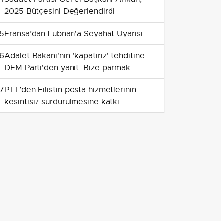
2025 Bütçesini Değerlendirdi
5
Fransa’dan Lübnan'a Seyahat Uyarısı
6
Adalet Bakanı'nın 'kapatırız' tehditine
DEM Parti'den yanıt: Bize parmak
sallamasınlar!
7
PTT’den Filistin posta hizmetlerinin
kesintisiz sürdürülmesine katkı