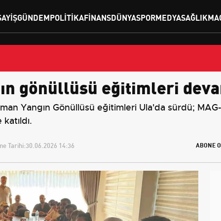
SAYIŞ
GÜNDEM
POLITIKA
FINANS
DÜNYA
SPOR
MEDYA
SAĞLIK
MA
n gönüllüsü eğitimleri dev
an Yangın Gönüllüsü eğitimleri Ula'da sürdü; MA
katıldı.
e Tarihi:
30.06.2026 14:36
ABONE O