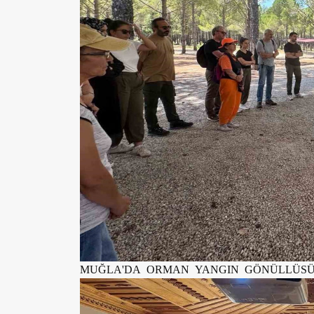
MUĞLA'DA ORMAN YANGIN GÖNÜLLÜSÜ 