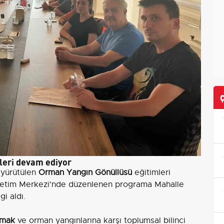
leri devam ediyor
yürütülen
Orman Yangın Gönüllüsü
eğitimleri
Yönetim Merkezi'nde düzenlenen programa Mahalle
gi aldı.
umak
ve orman yangınlarına karşı toplumsal bilinci