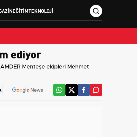
GAZIN
EĞITIM
TEKNOLOJI
am ediyor
G-AMDER Menteşe ekipleri Mehmet
L