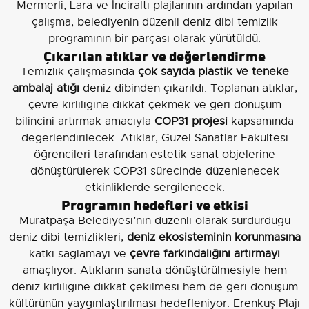
Mermerli, Lara ve İnciraltı plajlarının ardından yapılan
çalışma, belediyenin düzenli deniz dibi temizlik
programının bir parçası olarak yürütüldü.
Çıkarılan atıklar ve değerlendirme
Temizlik çalışmasında
çok sayıda plastik ve teneke
ambalaj atığı
deniz dibinden çıkarıldı. Toplanan atıklar,
çevre kirliliğine dikkat çekmek ve geri dönüşüm
bilincini artırmak amacıyla
COP31 projesi
kapsamında
değerlendirilecek. Atıklar, Güzel Sanatlar Fakültesi
öğrencileri tarafından estetik sanat objelerine
dönüştürülerek COP31 sürecinde düzenlenecek
etkinliklerde sergilenecek.
Programın hedefleri ve etkisi
Muratpaşa Belediyesi’nin düzenli olarak sürdürdüğü
deniz dibi temizlikleri,
deniz ekosisteminin korunmasına
katkı sağlamayı ve
çevre farkındalığını artırmayı
amaçlıyor. Atıkların sanata dönüştürülmesiyle hem
deniz kirliliğine dikkat çekilmesi hem de geri dönüşüm
kültürünün yaygınlaştırılması hedefleniyor. Erenkuş Plajı