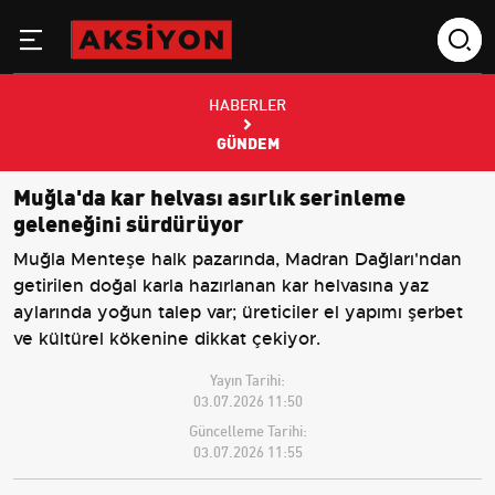
HABERLER
GÜNDEM
Muğla'da kar helvası asırlık serinleme
geleneğini sürdürüyor
Muğla Menteşe halk pazarında, Madran Dağları'ndan
getirilen doğal karla hazırlanan kar helvasına yaz
aylarında yoğun talep var; üreticiler el yapımı şerbet
ve kültürel kökenine dikkat çekiyor.
Yayın Tarihi:
03.07.2026 11:50
Güncelleme Tarihi:
03.07.2026 11:55