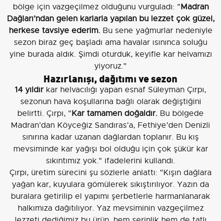
bölge için vazgeçilmez olduğunu vurguladı: "
Madran
Dağları’ndan gelen karlarla yapılan bu lezzet çok güzel,
herkese tavsiye ederim.
Bu sene yağmurlar nedeniyle
sezon biraz geç başladı ama havalar ısınınca soluğu
yine burada aldık. Şimdi oturduk, keyifle kar helvamızı
yiyoruz."
Hazırlanışı, dağıtımı ve sezon
14 yıldır
kar helvacılığı yapan esnaf Süleyman Çırpı,
sezonun hava koşullarına bağlı olarak değiştiğini
belirtti. Çırpı, "
Kar tamamen doğaldır.
Bu bölgede
Madran’dan Köyceğiz Sandıras’a, Fethiye’den Denizli
sınırına kadar uzanan dağlardan toplanır. Bu kış
mevsiminde kar yağışı bol olduğu için çok şükür kar
sıkıntımız yok." ifadelerini kullandı.
Çırpı, üretim sürecini şu sözlerle anlattı: "Kışın dağlara
yağan kar, kuyulara gömülerek sıkıştırılıyor. Yazın da
buralara getirilip el yapımı şerbetlerle harmanlanarak
halkımıza dağıtılıyor. Yaz mevsiminin vazgeçilmez
lezzeti dediğimiz bu ürün, hem serinlik hem de tatlı