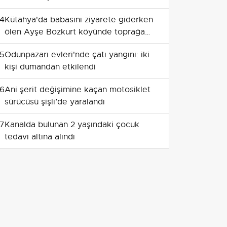
4
Kütahya'da babasını ziyarete giderken
ölen Ayşe Bozkurt köyünde toprağa
verildi
5
Odunpazarı evleri'nde çatı yangını: iki
kişi dumandan etkilendi
6
Ani şerit değişimine kaçan motosiklet
sürücüsü şişli’de yaralandı
7
Kanalda bulunan 2 yaşındaki çocuk
tedavi altına alındı