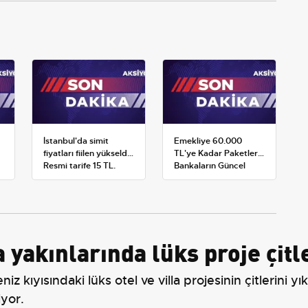
İstanbul'da simit
Emekliye 60.000
fiyatları fiilen yükseldi:
TL'ye Kadar Paketler:
Resmi tarife 15 TL,
Bankaların Güncel
satışlar 20-25 TL'ye
Promosyon ve Ek
çıktı
Avantajları
yakınlarında lüks proje çitle
niz kıyısındaki lüks otel ve villa projesinin çitlerini y
iyor.