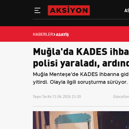
A
ASAYIŞ
HABERLER
Muğla'da KADES ihbarı
polisi yaraladı, ardın
Muğla Menteşe'de KADES ihbarına giden e
yitirdi. Olayla ilgili soruşturma sürüyor.
Yayın Tarihi:
13.06.2026 23:20
Güncellem