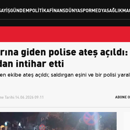
SAYIŞ
GÜNDEM
POLITIKA
FINANS
DÜNYA
SPOR
MEDYA
SAĞLIK
MA
na giden polise ateş açıldı: 
dan intihar etti
kibe ateş açıldı; saldırgan eşini ve bir polisi yara
e Tarihi:
14.06.2026 09:11
ABONE O