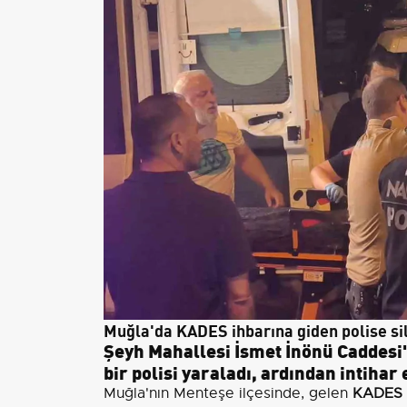
Muğla'da KADES ihbarına giden polise sil
Şeyh Mahallesi İsmet İnönü Caddesi'
bir polisi yaraladı, ardından intihar e
Muğla'nın Menteşe ilçesinde, gelen
KADES