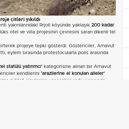
oje çitleri yıkıldı
enti yakınlarındaki Rrjoll köyünde yaklaşık
200 kadar
lüks otel ve villa projesinin çevresini saran dikenli tel
lirterek projeye tepki gösterdi. Göstericiler, Arnavut
ttı; eylem sırasında protestocularla polis arasında
zel statülü yatırımcı'
kategorisine alınan bir Arnavut
ericiler kendilerini
'arazilerine el konulan aileler'
azsa şiddet olaylarının yaşanabileceği uyarısında
rçekleşmiş; birkaç ay önce iş makineleri tahrip
nlik görevlilerinin saldırıya uğradığı kaydedilmişti.
lemler
ec (Avlonya yakınları) bölgesinde süren protestolarla
ushner ile bağlantılı şirketlerin desteklediği bir lüks
ma konusu oluyor.