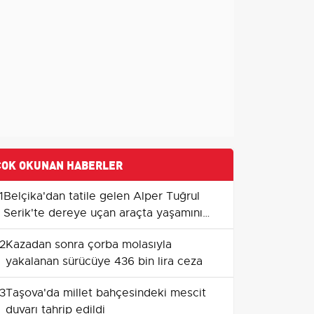
ÇOK OKUNAN HABERLER
1
Belçika'dan tatile gelen Alper Tuğrul
Serik'te dereye uçan araçta yaşamını
yitirdi
2
Kazadan sonra çorba molasıyla
yakalanan sürücüye 436 bin lira ceza
3
Taşova'da millet bahçesindeki mescit
duvarı tahrip edildi