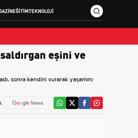
GAZIN
EĞITIM
TEKNOLOJI
saldırgan eşini ve
ladı, sonra kendini vurarak yaşamını
L