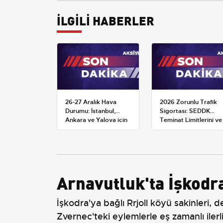
İLGİLİ HABERLER
26-27 Aralık Hava
2026 Zorunlu Trafik
Durumu: İstanbul,
Sigortası: SEDDK
Ankara ve Yalova için
Teminat Limitlerini ve
Kar Tahminleri
Çoklu Araç Tarifesini
Yeniden Belirledi
Arnavutluk'ta İşkodra 
İşkodra'ya bağlı Rrjoll köyü sakinleri, de
Zvernec'teki eylemlerle eş zamanlı ilerl