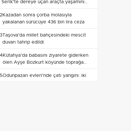
Serik'te dereye uçan araçta yaşamını
yitirdi
2
Kazadan sonra çorba molasıyla
yakalanan sürücüye 436 bin lira ceza
3
Taşova'da millet bahçesindeki mescit
duvarı tahrip edildi
4
Kütahya'da babasını ziyarete giderken
ölen Ayşe Bozkurt köyünde toprağa
verildi
5
Odunpazarı evleri'nde çatı yangını: iki
kişi dumandan etkilendi
6
Ani şerit değişimine kaçan motosiklet
sürücüsü şişli’de yaralandı
7
Kanalda bulunan 2 yaşındaki çocuk
tedavi altına alındı