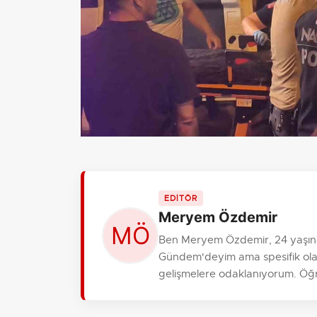
EDİTÖR
Meryem Özdemir
Ben Meryem Özdemir, 24 yaşınd
Gündem'deyim ama spesifik olara
gelişmelere odaklanıyorum. Öğre