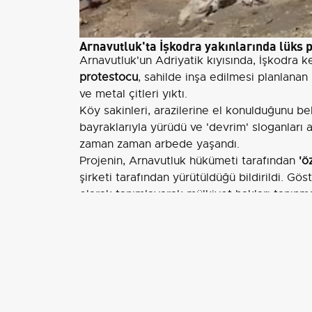
Arnavutluk'ta İşkodra yakınlarında lüks pr
Arnavutluk'un Adriyatik kıyısında, İşkodra k
protestocu
, sahilde inşa edilmesi planlanan 
ve metal çitleri yıktı.
Köy sakinleri, arazilerine el konulduğunu be
bayraklarıyla yürüdü ve 'devrim' sloganları a
zaman zaman arbede yaşandı.
Projenin, Arnavutluk hükümeti tarafından
'ö
şirketi tarafından yürütüldüğü bildirildi. Göst
olarak tanımlayarak mülkiyet hakları tanınm
bulundu.
Tartışmalı sahada daha önce de eylemler ge
edilmiş, mühendisler, şantiye şefleri ve güve
Flamingo Devrimi ile eş zamanlı ey
Rrjoll'daki gösteriler, ülke genelinde Zvern
eş zamanlı ilerliyor. Zvernec projesi, Jared K
tatil köyü planı nedeniyle haftalardır tartış