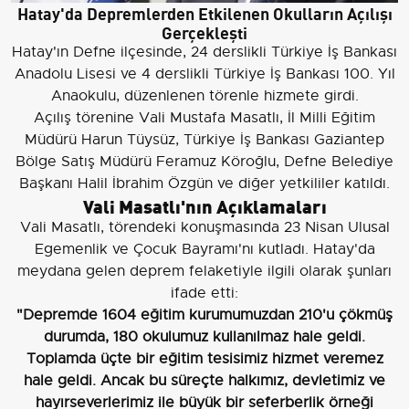
Hatay'da Depremlerden Etkilenen Okulların Açılışı
Gerçekleşti
Hatay'ın Defne ilçesinde, 24 derslikli Türkiye İş Bankası
Anadolu Lisesi ve 4 derslikli Türkiye İş Bankası 100. Yıl
Anaokulu, düzenlenen törenle hizmete girdi.
Açılış törenine Vali Mustafa Masatlı, İl Milli Eğitim
Müdürü Harun Tüysüz, Türkiye İş Bankası Gaziantep
Bölge Satış Müdürü Feramuz Köroğlu, Defne Belediye
Başkanı Halil İbrahim Özgün ve diğer yetkililer katıldı.
Vali Masatlı'nın Açıklamaları
Vali Masatlı, törendeki konuşmasında 23 Nisan Ulusal
Egemenlik ve Çocuk Bayramı'nı kutladı. Hatay'da
meydana gelen deprem felaketiyle ilgili olarak şunları
ifade etti:
"Depremde 1604 eğitim kurumumuzdan 210'u çökmüş
durumda, 180 okulumuz kullanılmaz hale geldi.
Toplamda üçte bir eğitim tesisimiz hizmet veremez
hale geldi. Ancak bu süreçte halkımız, devletimiz ve
hayırseverlerimiz ile büyük bir seferberlik örneği