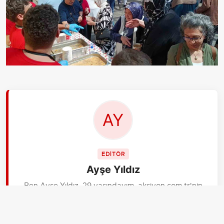
EDİTÖR
Ayşe Yıldız
Ben Ayşe Yıldız, 29 yaşındayım. aksiyon.com.tr'nin
başkent muhabiriyim. Tahmin edeceğiniz gibi
Ankara'da yaşıyorum. Bürokrasi ve diplomasi trafiğini
takip ediyorum. Bağlantılarım güçlüdür, resmi dili iyi