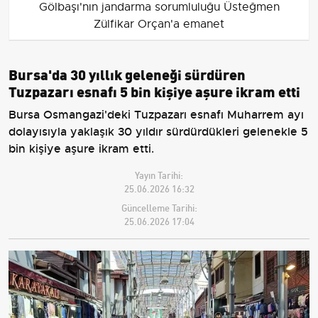
Gölbaşı'nın jandarma sorumluluğu Üsteğmen
Zülfikar Orçan'a emanet
Bursa'da 30 yıllık geleneği sürdüren
Tuzpazarı esnafı 5 bin kişiye aşure ikram etti
Bursa Osmangazi'deki Tuzpazarı esnafı Muharrem ayı
dolayısıyla yaklaşık 30 yıldır sürdürdükleri gelenekle 5
bin kişiye aşure ikram etti.
Yayın Tarihi:
25.06.2026 16:32
Güncelleme Tarihi:
25.06.2026 17:04