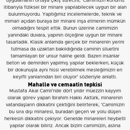
uygulamanın ortaya çıkış sürecini, 'Camimizin konumu
itibarıyla fiziksel bir minare yapılabilecek uygun bir alan
bulunmuyordu. Yaptığımız incelemelerde, teknik ve
mimari açıdan buraya bir minare inşa etmenin mümkün
olmadığını tespit ettik. Bunun üzerine camimizin
yanındaki duvara, yapının ölçeğine uygun bir minare
tasarladık. Klasik anlamda gerçek bir minarenin yerini
tutmasa da uzaktan bakıldığında caminin siluetini
tamamlayan bir unsur haline geldi. Bazen insanlar
beton ve demirden yapılmış yapılar beklerken, küçük
bir dokunuşla aynı hissi verebilmek mesleğimizin en
keyifli yanlarından biri oluyor' sözleriyle anlattı.
Mahalle ve cemaatin tepkisi
Mustafa Akal Camii'nde dört yıldır müezzin kayyım
olarak görev yapan İbrahim Hakkı Aktürk, minarenin
vatandaşların dikkatini çektiğini belirterek, 'Camimizin
bu sıra dışı minaresi, buradan geçen ve yolu düşen
herkesin dikkatini çekiyor. Genelde minareleri heybetli
yapılar olarak biliriz. Ancak bizim camimizin, aslına