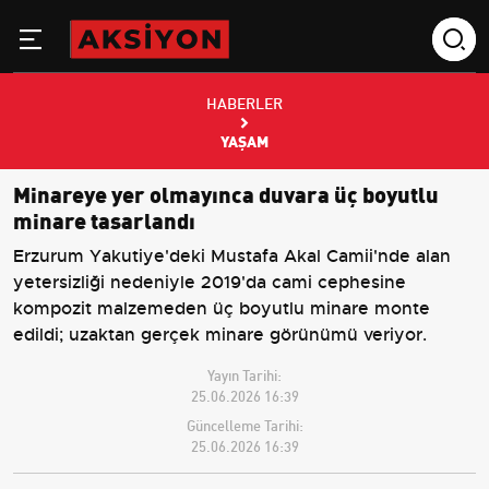
HABERLER
YAŞAM
Minareye yer olmayınca duvara üç boyutlu
minare tasarlandı
Erzurum Yakutiye'deki Mustafa Akal Camii'nde alan
yetersizliği nedeniyle 2019'da cami cephesine
kompozit malzemeden üç boyutlu minare monte
edildi; uzaktan gerçek minare görünümü veriyor.
Yayın Tarihi:
25.06.2026 16:39
Güncelleme Tarihi:
25.06.2026 16:39