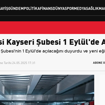
SAYIŞ
GÜNDEM
POLITIKA
FINANS
DÜNYA
SPOR
MEDYA
SAĞLIK
MA
i Kayseri Şubesi 1 Eylül'de A
 Şubesi'nin 1 Eylül'de açılacağını duyurdu ve yeni eğ
e Tarihi:
24.05.2025 17:31
ABONE O