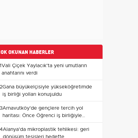
ÇOK OKUNAN HABERLER
1
Vali Çiçek Yaylacık'ta yeni umutların
anahtarını verdi
2
Gana büyükelçisiyle yükseköğretimde
iş birliği yolları konuşuldu
3
Arnavutköy'de gençlere tercih yol
haritası: Önce Öğrenci iş birliğiyle
destek programı başladı
4
Alanya'da mikroplastik tehlikesi: geri
dönüşüm tesisleri hedefte