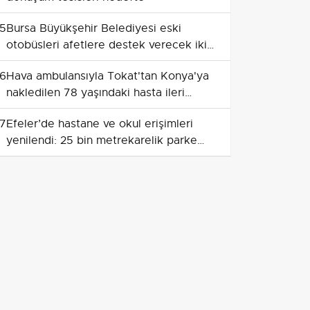
5
Bursa Büyükşehir Belediyesi eski
otobüsleri afetlere destek verecek iki
mobil araca dönüştürüyor
6
Hava ambulansıyla Tokat'tan Konya'ya
nakledilen 78 yaşındaki hasta ileri
tedaviye yönlendirildi
7
Efeler’de hastane ve okul erişimleri
yenilendi: 25 bin metrekarelik parke
tamamlandı