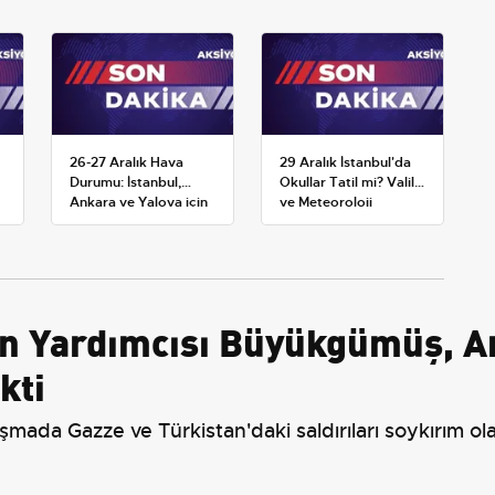
26-27 Aralık Hava
29 Aralık İstanbul'da
Durumu: İstanbul,
Okullar Tatil mi? Valilik
Ankara ve Yalova için
ve Meteoroloji
Kar Tahminleri
Açıklamaları
an Yardımcısı Büyükgümüş, A
kti
a Gazze ve Türkistan'daki saldırıları soykırım olar