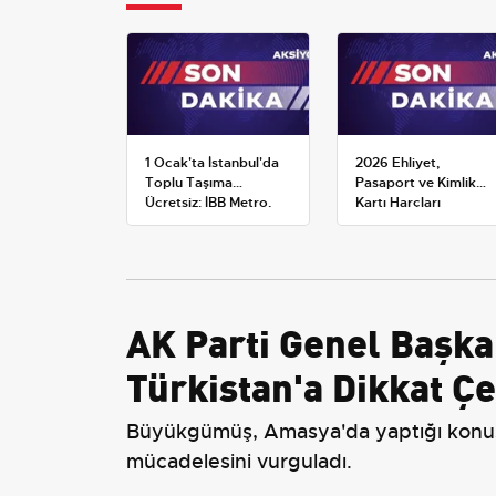
1 Ocak'ta İstanbul'da
2026 Ehliyet,
Toplu Taşıma
Pasaport ve Kimlik
Ücretsiz: İBB Metro,
Kartı Harçları
Metrobüs ve Otobüs
Resmileşti: Yeni
Ek Seferlerini Açıkladı
Tarifeler ve Geçerlilik
Tarihi
AK Parti Genel Başk
Türkistan'a Dikkat Çe
Büyükgümüş, Amasya'da yaptığı konuşmad
mücadelesini vurguladı.