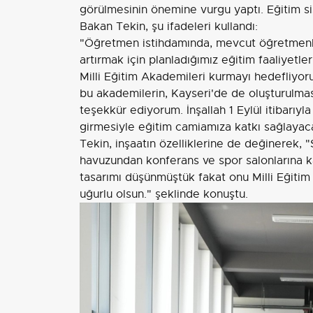
görülmesinin önemine vurgu yaptı. Eğitim si
Bakan Tekin, şu ifadeleri kullandı:
"Öğretmen istihdamında, mevcut öğretmenleri
artırmak için planladığımız eğitim faaliyetle
Milli Eğitim Akademileri kurmayı hedefliyor
bu akademilerin, Kayseri'de de oluşturulm
teşekkür ediyorum. İnşallah 1 Eylül itibarıy
girmesiyle eğitim camiamıza katkı sağlayac
Tekin, inşaatın özelliklerine de değinerek, 
havuzundan konferans ve spor salonlarına ka
tasarımı düşünmüştük fakat onu Milli Eğitim
uğurlu olsun." şeklinde konuştu.