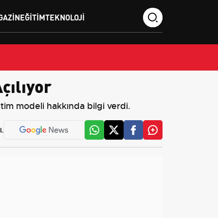
GAZIN
EĞITIM
TEKNOLOJI
çılıyor
itim modeli hakkında bilgi verdi.
L