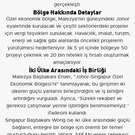
gerçekleşti.
Bölge Hakkında Detaylar
Özel ekonomik bölge, Malezya'nın güneyindeki Johor
eyaletinde kurulacak ve çeşitli sektörlerdeki projeler
için vergi teşvikleri sunulacak. Havacılık, imalat, turizm,
enerji ve sağlık gibi alanlarda öncelikli projelerin
yürütülmesi hedefleniyor. İlk 5 yıl içinde bölgeye 50
projeyi çekmek ve 20 bin nitelikli iş fırsatı oluşturmak
amaçlanıyor.
İki Ülke Arasındaki İş Birliği
Malezya Başbakanı Enver, "Johor-Singapur Özel
Ekonomik Bölgesi’ni" tanımlayarak, bu girişimin iki
ülkenin güçlü yanlarını birleştirdiğini ve iş birliğini
artırdığını vurguladı. Ayrıca, “Sürekli rekabet ve
gereksiz çatışmalar yerine işbirliğini benimsemeliyiz.”
ifadesini kullandı.
Singapur Başbakanı Wong ise iki ülke arasındaki güçlü
bağların, entegre bir bölge için önemli bir temel
oluşturduğunu belirtti. Wong, ASEAN enerji şebekesi