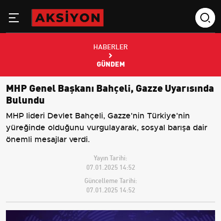
HABERLER
GÜNDEM
MHP Genel Başkanı Bahçeli, Gazze Uyarısında
Bulundu
MHP lideri Devlet Bahçeli, Gazze'nin Türkiye'nin
yüreğinde olduğunu vurgulayarak, sosyal barışa dair
önemli mesajlar verdi.
Yayın Tarihi:
07.01.2025 14:52
Güncelleme Tarihi:
07.01.2025 14:52