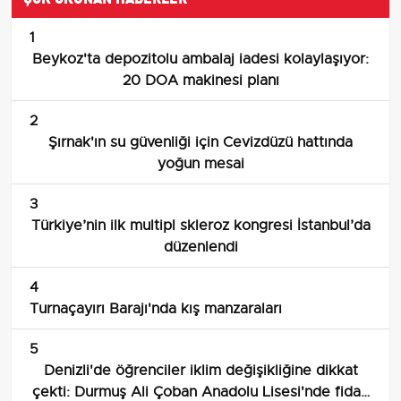
1
Beykoz'ta depozitolu ambalaj iadesi kolaylaşıyor:
20 DOA makinesi planı
2
Şırnak'ın su güvenliği için Cevizdüzü hattında
yoğun mesai
3
Türkiye’nin ilk multipl skleroz kongresi İstanbul’da
düzenlendi
4
Turnaçayırı Barajı'nda kış manzaraları
5
Denizli'de öğrenciler iklim değişikliğine dikkat
çekti: Durmuş Ali Çoban Anadolu Lisesi'nde fidan