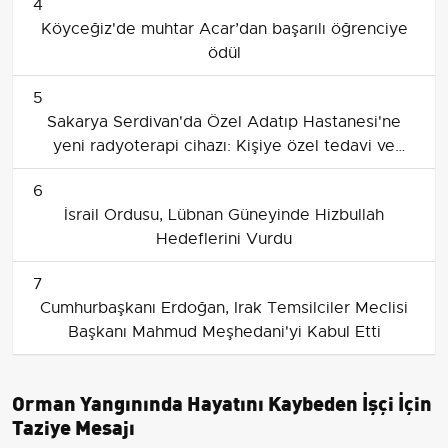
4
Köyceğiz'de muhtar Acar’dan başarılı öğrenciye
ödül
5
Sakarya Serdivan'da Özel Adatıp Hastanesi'ne
yeni radyoterapi cihazı: Kişiye özel tedavi ve
hasta güvenliği
6
İsrail Ordusu, Lübnan Güneyinde Hizbullah
Hedeflerini Vurdu
7
Cumhurbaşkanı Erdoğan, Irak Temsilciler Meclisi
Başkanı Mahmud Meşhedani'yi Kabul Etti
Orman Yangınında Hayatını Kaybeden İşçi İçin
Taziye Mesajı