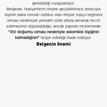
girebildiği vurgulanıyor.
Belgede, faaliyetlerin önüne geçilebilmesi amacıyla
kişinin daha önceki rütbesi olan ihtiyat topçu teğmeni
olması nedeniyle yeniden silah altına alınarak tecrit
edilmesinin düşünüldüğü, ancak yapılan incelemede
"310 doğumlu olması nedeniyle askerlikle ilişiğinin
kalmadığının"
tespit edildiği ifade ediliyor.
Belgenin önemi
Yayımlanan doküman, 1942 tarihindeki istihbarat
değerlendirmelerini ve dönemin güvenlik kaygılarını
göstermesi bakımından kaynak değeri taşıyor. Belge,
konsolosluk hizmetleri içindeki tercüman faaliyetlerinin
hem propaganda hem de istihbarat boyutuyla nasıl
takip edildiğine dair somut bir örnek sunuyor.