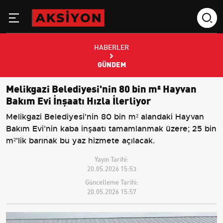
HABERLER
GÜNDEM
Melikgazi Belediyesi'nin 80 bin m² Hayvan
Bakım Evi İnşaatı Hızla İlerliyor
Melikgazi Belediyesi'nin 80 bin m² alandaki Hayvan
Bakım Evi'nin kaba inşaatı tamamlanmak üzere; 25 bin
m²'lik barınak bu yaz hizmete açılacak.
Yayın Tarihi:
20.05.2026 15:53
Güncelleme Tarihi:
20.05.2026 15:57