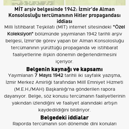
MİT arşiv belgesinde 1942: İzmir'de Alman
Konsolosluğu tercümanının Hitler propagandası
iddiası
Milli İstihbarat Teşkilatı (MİT) internet sitesindeki
"Özel
Koleksiyon"
bölümünde yayımlanan 1942 tarihli arşiv
belgesi, İzmir'de görev yapan bir Alman Konsolosluğu
tercümanının yürüttüğü propaganda ve istihbarat
faaliyetlerine ilişkin dönemin değerlendirmesini
içeriyor.
Belgenin kaynağı ve kapsamı
Yayımlanan
7 Mayıs 1942
tarihli iki sayfalık yazışma,
İzmir Merkez Amirliği tarafından Millî Emniyet Hizmeti
(M.E.H./MAH) Başkanlığı'na gönderilen rapora
dayanıyor. Belge, söz konusu tercümanın faaliyetlerinin
yakından izlendiğini ve faaliyet alanındaki artışın
kaydedildiğini bildiriyor.
Belgedeki iddialar
Raporda tercümanın son dönemde dini konuları