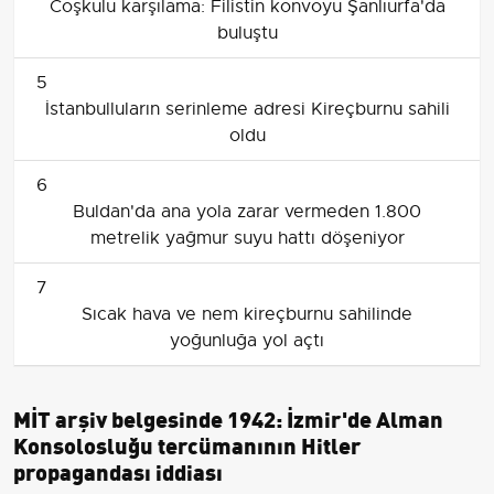
Coşkulu karşılama: Filistin konvoyu Şanlıurfa'da
buluştu
5
İstanbulluların serinleme adresi Kireçburnu sahili
oldu
6
Buldan'da ana yola zarar vermeden 1.800
metrelik yağmur suyu hattı döşeniyor
7
Sıcak hava ve nem kireçburnu sahilinde
yoğunluğa yol açtı
MİT arşiv belgesinde 1942: İzmir'de Alman
Konsolosluğu tercümanının Hitler
propagandası iddiası