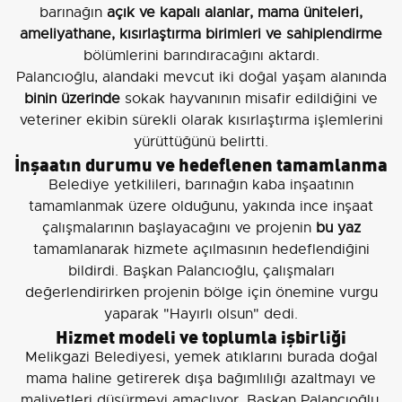
barınağın
açık ve kapalı alanlar, mama üniteleri,
ameliyathane, kısırlaştırma birimleri ve sahiplendirme
bölümlerini barındıracağını aktardı.
Palancıoğlu, alandaki mevcut iki doğal yaşam alanında
binin üzerinde
sokak hayvanının misafir edildiğini ve
veteriner ekibin sürekli olarak kısırlaştırma işlemlerini
yürüttüğünü belirtti.
İnşaatın durumu ve hedeflenen tamamlanma
Belediye yetkilileri, barınağın kaba inşaatının
tamamlanmak üzere olduğunu, yakında ince inşaat
çalışmalarının başlayacağını ve projenin
bu yaz
tamamlanarak hizmete açılmasının hedeflendiğini
bildirdi. Başkan Palancıoğlu, çalışmaları
değerlendirirken projenin bölge için önemine vurgu
yaparak "Hayırlı olsun" dedi.
Hizmet modeli ve toplumla işbirliği
Melikgazi Belediyesi, yemek atıklarını burada doğal
mama haline getirerek dışa bağımlılığı azaltmayı ve
maliyetleri düşürmeyi amaçlıyor. Başkan Palancıoğlu,