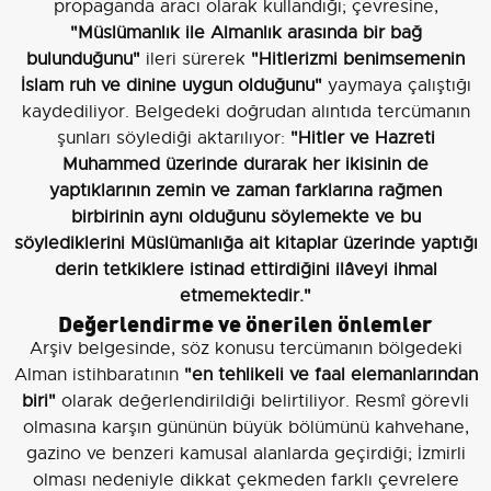
propaganda aracı olarak kullandığı; çevresine,
"Müslümanlık ile Almanlık arasında bir bağ
bulunduğunu"
ileri sürerek
"Hitlerizmi benimsemenin
İslam ruh ve dinine uygun olduğunu"
yaymaya çalıştığı
kaydediliyor. Belgedeki doğrudan alıntıda tercümanın
şunları söylediği aktarılıyor:
"Hitler ve Hazreti
Muhammed üzerinde durarak her ikisinin de
yaptıklarının zemin ve zaman farklarına rağmen
birbirinin aynı olduğunu söylemekte ve bu
söylediklerini Müslümanlığa ait kitaplar üzerinde yaptığı
derin tetkiklere istinad ettirdiğini ilâveyi ihmal
etmemektedir."
Değerlendirme ve önerilen önlemler
Arşiv belgesinde, söz konusu tercümanın bölgedeki
Alman istihbaratının
"en tehlikeli ve faal elemanlarından
biri"
olarak değerlendirildiği belirtiliyor. Resmî görevli
olmasına karşın gününün büyük bölümünü kahvehane,
gazino ve benzeri kamusal alanlarda geçirdiği; İzmirli
olması nedeniyle dikkat çekmeden farklı çevrelere