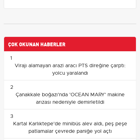
ÇOK OKUNAN HABERLER
1
Virajı alamayan arazi aracı PTS direğine çarptı:
yolcu yaralandı
2
Çanakkale boğazı'nda 'OCEAN MARY' makine
arızası nedeniyle demirletildi
3
Kartal Karlıktepe'de minibüs alev aldı, peş peşe
patlamalar çevrede paniğe yol açtı