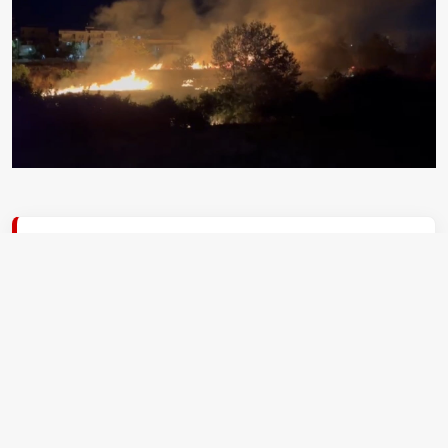
EDİTÖR
Hüseyin Aydın
Ben Hüseyin Aydın, 34 yaşındayım, İstanbul'dayım.
aksiyon.com.tr'nin Gündem ekibinde adliye ve hukuk