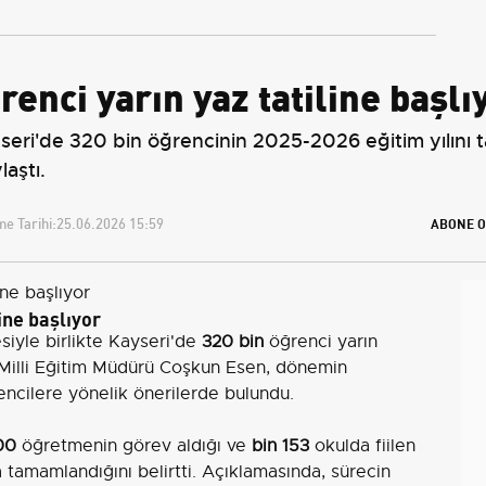
renci yarın yaz tatiline başlı
seri'de 320 bin öğrencinin 2025-2026 eğitim yılını t
laştı.
e Tarihi:
25.06.2026 15:59
ABONE O
ine başlıyor
iyle birlikte Kayseri'de
320 bin
öğrenci yarın
İl Milli Eğitim Müdürü Coşkun Esen, dönemin
ncilere yönelik önerilerde bulundu.
00
öğretmenin görev aldığı ve
bin 153
okulda fiilen
 tamamlandığını belirtti. Açıklamasında, sürecin