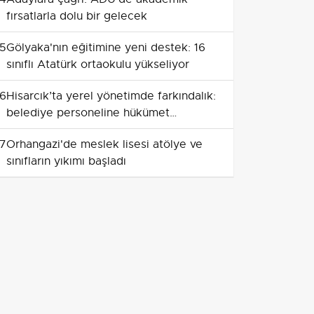
fırsatlarla dolu bir gelecek
5
Gölyaka'nın eğitimine yeni destek: 16
sınıflı Atatürk ortaokulu yükseliyor
6
Hisarcık’ta yerel yönetimde farkındalık:
belediye personeline hükümet
sistemleri eğitimi
7
Orhangazi'de meslek lisesi atölye ve
sınıfların yıkımı başladı