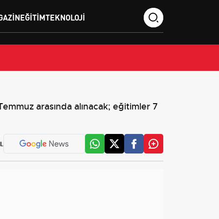
GAZIN
EĞITIM
TEKNOLOJI
emmuz arasında alınacak; eğitimler 7
L