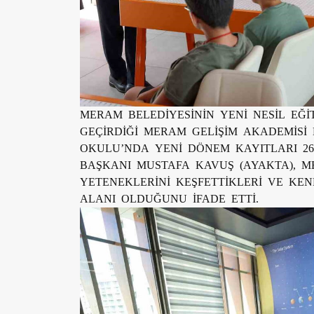
MERAM BELEDİYESİNİN YENİ NESİL EĞ
GEÇİRDİĞİ MERAM GELİŞİM AKADEMİS
OKULU’NDA YENİ DÖNEM KAYITLARI 26
BAŞKANI MUSTAFA KAVUŞ (AYAKTA), 
YETENEKLERİNİ KEŞFETTİKLERİ VE KEND
ALANI OLDUĞUNU İFADE ETTİ.