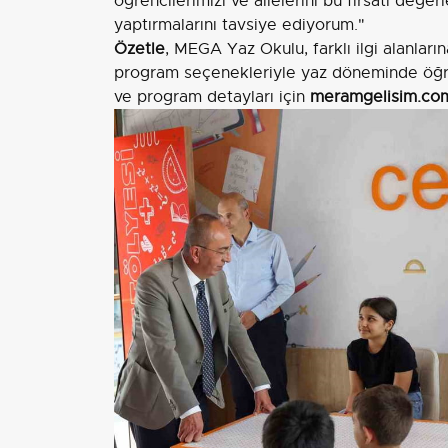
öğrencilerimizi ve ailelerini bu fırsatı değe
yaptırmalarını tavsiye ediyorum."
Özetle
, MEGA Yaz Okulu, farklı ilgi alanlar
program seçenekleriyle yaz döneminde öğrenc
ve program detayları için
meramgelisim.co