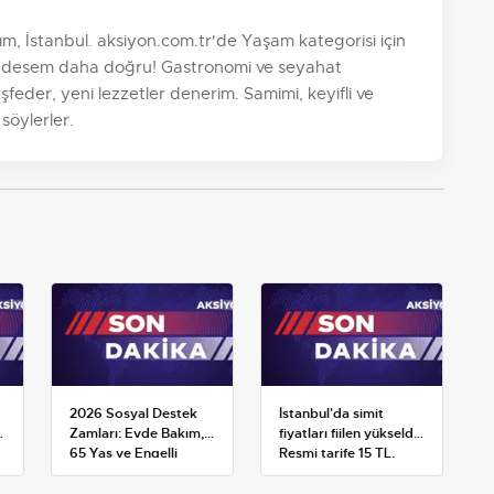
, İstanbul. aksiyon.com.tr'de Yaşam kategorisi için
' desem daha doğru! Gastronomi ve seyahat
şfeder, yeni lezzetler denerim. Samimi, keyifli ve
söylerler.
2026 Sosyal Destek
İstanbul'da simit
Zamları: Evde Bakım,
fiyatları fiilen yükseldi:
65 Yaş ve Engelli
Resmi tarife 15 TL,
Maaşlarında Yeni
satışlar 20-25 TL'ye
Tahminler
çıktı