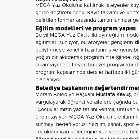
MEGA Yaz Okulu'na katılmak isteyenler kayı
gerçekleştirebilecek. Kayıt takvimi ve konte
belirtilen tarihler arasında tamamlanması ge
Eğitim modelleri ve program yapısı
Bu yıl MEGA Yaz Okulu iki ayrı eğitim model
eğitimleri sunuyor; bu atölyeler gençlerin
z
geliştirmeye yönelik hazırlanmış ve geniş bir
yoğun bir akademik program niteliğinde; öğ
çıkarmayı hedefleyen bu özel programda da
program kapsamında dersler haftada iki gün, 
planlanıyor.
Belediye başkanının değerlendirme
Meram Belediye Başkanı
Mustafa Kavuş
, p
vurgulayarak öğrenci ve ailelere çağrıda bu
"Çocuklarımızın yaz tatilini verimli, üretken 
önem taşıyor. MEGA Yaz Okulu ile onların 
sunmayı hedefliyoruz. Yazılım, sanat, spor v
çocuklarımızın geleceğine yön verecek bece