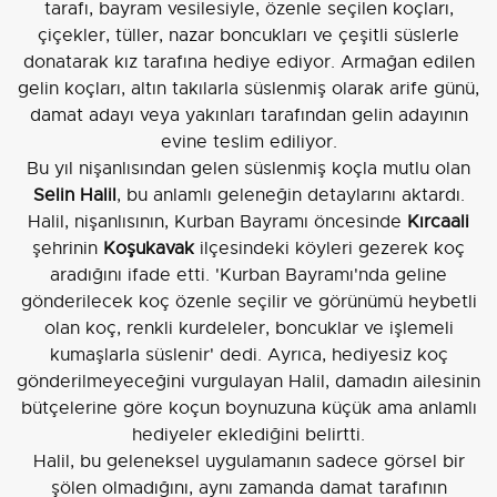
tarafı, bayram vesilesiyle, özenle seçilen koçları,
çiçekler, tüller, nazar boncukları ve çeşitli süslerle
donatarak kız tarafına hediye ediyor. Armağan edilen
gelin koçları, altın takılarla süslenmiş olarak arife günü,
damat adayı veya yakınları tarafından gelin adayının
evine teslim ediliyor.
Bu yıl nişanlısından gelen süslenmiş koçla mutlu olan
Selin Halil
, bu anlamlı geleneğin detaylarını aktardı.
Halil, nişanlısının, Kurban Bayramı öncesinde
Kırcaali
şehrinin
Koşukavak
ilçesindeki köyleri gezerek koç
aradığını ifade etti. 'Kurban Bayramı'nda geline
gönderilecek koç özenle seçilir ve görünümü heybetli
olan koç, renkli kurdeleler, boncuklar ve işlemeli
kumaşlarla süslenir' dedi. Ayrıca, hediyesiz koç
gönderilmeyeceğini vurgulayan Halil, damadın ailesinin
bütçelerine göre koçun boynuzuna küçük ama anlamlı
hediyeler eklediğini belirtti.
Halil, bu geleneksel uygulamanın sadece görsel bir
şölen olmadığını, aynı zamanda damat tarafının