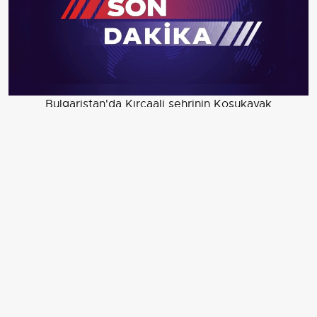
Bulgaristan'da Kırcaali şehrinin Koşukavak
(Krumovgrad) ilçesinde Kurban Bayramı öncesi nişanlı
çiftlerden erkek tarafının kız tarafına "gelin koçu
gönderme" geleneği asırlardır sürdürülüyor. Kurban
Bayramı nedeniyle nişanlı çiftlerden erkek tarafı
onlarca koçun içerisinden seçip aldığı koçu kız tarafına
hediye ediyor. Armağan edilen koçlar çiçekler, tüller,
nazar boncukları ve çeşitli süslerle donatıldıktan sonra
boynuzlarına takılan altınla kız evine gönderiliyor.