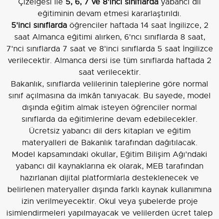
Çizelgesi ile
5, 6, 7 ve 8'inci sınıflarda
yabancı dil
eğitiminin devam etmesi kararlaştırıldı.
5'inci sınıflarda
öğrenciler haftada 14 saat İngilizce, 2
saat Almanca eğitimi alırken, 6'ncı sınıflarda 8 saat,
7'nci sınıflarda 7 saat ve 8'inci sınıflarda 5 saat İngilizce
verilecektir. Almanca dersi ise tüm sınıflarda haftada 2
saat verilecektir.
Bakanlık, sınıflarda velilerinin taleplerine göre normal
sınıf açılmasına da imkân tanıyacak. Bu sayede, model
dışında eğitim almak isteyen öğrenciler normal
sınıflarda da eğitimlerine devam edebilecekler.
Ücretsiz yabancı dil ders kitapları ve eğitim
materyalleri de Bakanlık tarafından dağıtılacak.
Model kapsamındaki okullar, Eğitim Bilişim Ağı'ndaki
yabancı dil kaynaklarına ek olarak, MEB tarafından
hazırlanan dijital platformlarla desteklenecek ve
belirlenen materyaller dışında farklı kaynak kullanımına
izin verilmeyecektir. Okul veya şubelerde proje
isimlendirmeleri yapılmayacak ve velilerden ücret talep