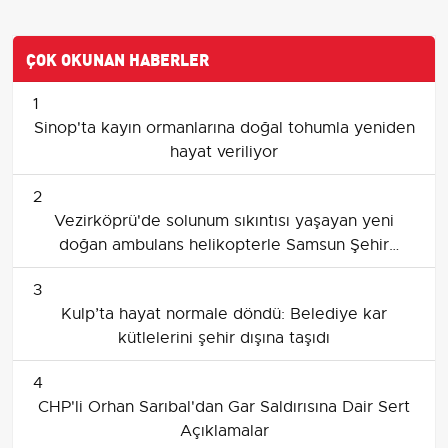
ÇOK OKUNAN HABERLER
1
Sinop'ta kayın ormanlarına doğal tohumla yeniden
hayat veriliyor
2
Vezirköprü'de solunum sıkıntısı yaşayan yeni
doğan ambulans helikopterle Samsun Şehir
Hastanesi'ne sevk edildi
3
Kulp’ta hayat normale döndü: Belediye kar
kütlelerini şehir dışına taşıdı
4
CHP'li Orhan Sarıbal'dan Gar Saldırısına Dair Sert
Açıklamalar