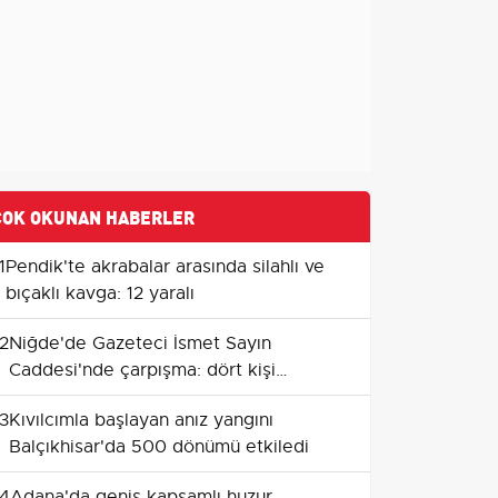
ÇOK OKUNAN HABERLER
1
Pendik'te akrabalar arasında silahlı ve
bıçaklı kavga: 12 yaralı
2
Niğde'de Gazeteci İsmet Sayın
Caddesi'nde çarpışma: dört kişi
yaralandı
3
Kıvılcımla başlayan anız yangını
Balçıkhisar'da 500 dönümü etkiledi
4
Adana'da geniş kapsamlı huzur