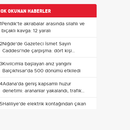
ÇOK OKUNAN HABERLER
1
Pendik'te akrabalar arasında silahlı ve
bıçaklı kavga: 12 yaralı
2
Niğde'de Gazeteci İsmet Sayın
Caddesi'nde çarpışma: dört kişi
yaralandı
3
Kıvılcımla başlayan anız yangını
Balçıkhisar'da 500 dönümü etkiledi
4
Adana'da geniş kapsamlı huzur
denetimi: arananlar yakalandı, trafik
cezaları yüksek seyretti
5
Haliliye'de elektrik kontağından çıkan
yangın evi kullanılamaz hale getirdi
6
Avcılar sahilinde kayalıklardan düşen