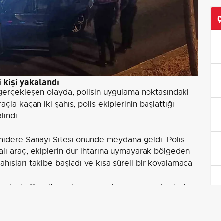
 kişi yakalandı
gerçekleşen olayda, polisin uygulama noktasındaki
çla kaçan iki şahıs, polis ekiplerinin başlattığı
lındı.
idere Sanayi Sitesi önünde meydana geldi. Polis
ı araç, ekiplerin dur ihtarına uymayarak bölgeden
ahısları takibe başladı ve kısa süreli bir kovalamaca
na alındı. Gözaltına alınma anında yaşanan arbedede
aralandı. Yaralı şahıs ambulansla hastaneye kaldırıldı;
inin bulunmadığı
belirtildi.