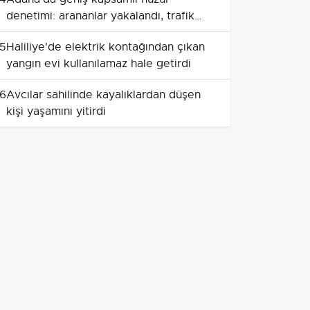
denetimi: arananlar yakalandı, trafik
cezaları yüksek seyretti
5
Haliliye'de elektrik kontağından çıkan
yangın evi kullanılamaz hale getirdi
6
Avcılar sahilinde kayalıklardan düşen
kişi yaşamını yitirdi