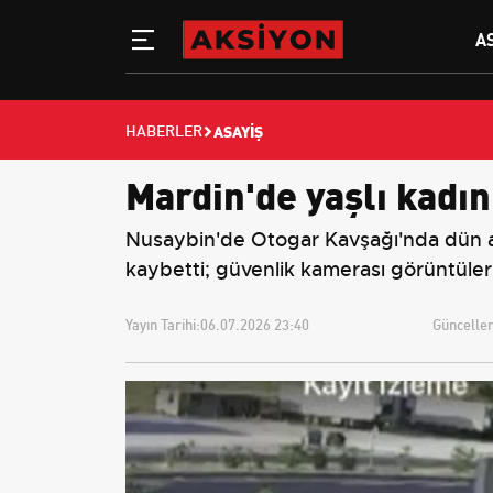
A
ASAYIŞ
HABERLER
Mardin'de yaşlı kadın
Nusaybin'de Otogar Kavşağı'nda dün ak
kaybetti; güvenlik kamerası görüntüleri
Yayın Tarihi:
06.07.2026 23:40
Güncellem