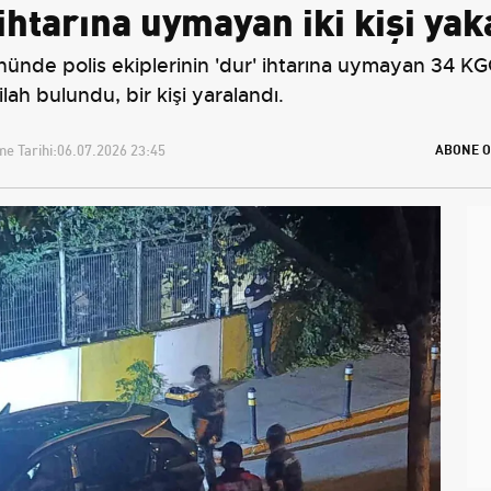
ihtarına uymayan iki kişi yak
nde polis ekiplerinin 'dur' ihtarına uymayan 34 KGC 
ah bulundu, bir kişi yaralandı.
e Tarihi:
06.07.2026 23:45
ABONE O