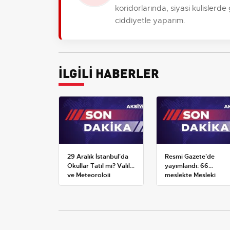
koridorlarında, siyasi kulislerde
ciddiyetle yaparım.
İLGİLİ HABERLER
29 Aralık İstanbul'da
Resmi Gazete'de
Okullar Tatil mi? Valilik
yayımlandı: 66
ve Meteoroloji
meslekte Mesleki
Açıklamaları
Yeterlilik Belgesi
zorunluluğu