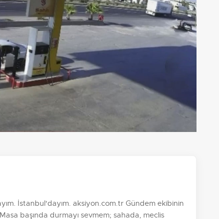
yım. İstanbul'dayım. aksiyon.com.tr Gündem ekibinin
im. Masa başında durmayı sevmem; sahada, meclis