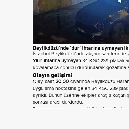
Beylikdüzü'nde 'dur' ihtarına uymayan iki
İstanbul Beylikdüzü'nde akşam saatlerinde 
'dur' ihtarına uymayan
34 KGC 239 plakalı ara
kovalamaca sonucu durdurularak gözaltına a
Olayın gelişimi
Olay, saat
20.00
civarında Beylikdüzü Haram
uygulama noktasına gelen 34 KGC 239 plakal
ayrıldı. Bunun üzerine ekipler araçla kaçan ş
sonrası aracı durdurdu.
Durdurma sonrası araçtaki iki şahıs gözaltı
şahıslardan biri silahla kolundan vurularak y
yapılan sağlık kontrollerinde
hayati tehlikes