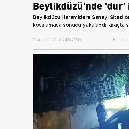
Beylikdüzü'nde 'dur' 
Beylikdüzü Haramidere Sanayi Sitesi önü
kovalamaca sonucu yakalandı; araçta sil
Yayın Tarihi:
06.07.2026 23:34
Güncellem