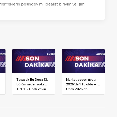
 gerçeklerin peşindeyim. İdealist biriyim ve işimi
Taşacak Bu Deniz 13.
Market poşeti fiyatı
bölüm neden yok?
2026'da 1 TL oldu — 1
TRT 1, 2 Ocak yayın
Ocak 2026'da
planını değiştirdi
yürürlüğe giren tarife