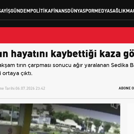
SAYIŞ
GÜNDEM
POLITIKA
FINANS
DÜNYA
SPOR
MEDYA
SAĞLIK
MA
ın hayatını kaybettiği kaza gö
şam tırın çarpması sonucu ağır yaralanan Sedika Bağ
 ortaya çıktı.
e Tarihi:
06.07.2026 23:42
ABONE O