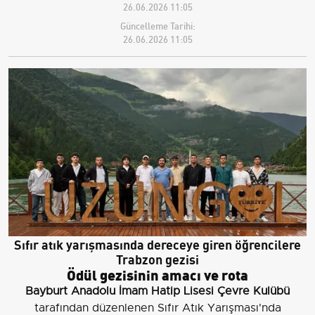
26.06.2026 11:05
Güncelleme Tarihi:
26.06.2026 11:05
Sıfır atık yarışmasında dereceye giren öğrencilere
Trabzon gezisi
Ödül gezisinin amacı ve rota
Bayburt Anadolu İmam Hatip Lisesi Çevre Kulübü
tarafından düzenlenen Sıfır Atık Yarışması'nda