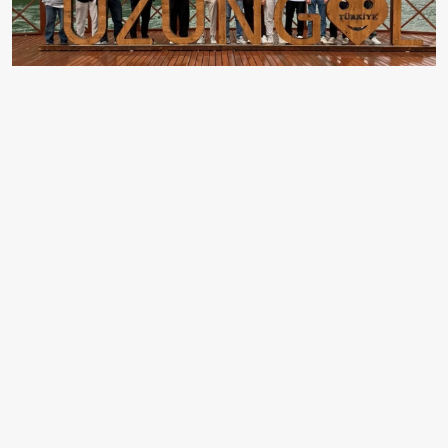
EDİTÖR
Ayşe Yıldız
Ben Ayşe Yıldız, 29 yaşındayım. aksiyon.com.tr'nin
başkent muhabiriyim. Tahmin edeceğiniz gibi
Ankara'da yaşıyorum. Bürokrasi ve diplomasi trafiğini
takip ediyorum. Bağlantılarım güçlüdür, resmi dili iyi
bilirim ve kulis bilgilerini ilk ben alırım.