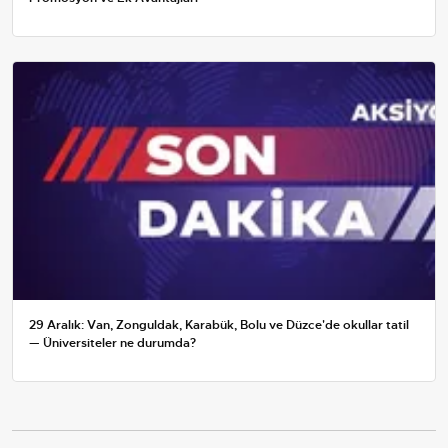
29 Aralık: Van, Zonguldak, Karabük, Bolu ve Düzce'de okullar tatil
— Üniversiteler ne durumda?