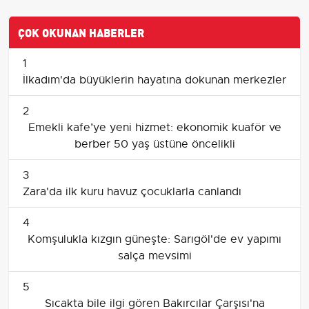
ÇOK OKUNAN HABERLER
1
İlkadım'da büyüklerin hayatına dokunan merkezler
2
Emekli kafe’ye yeni hizmet: ekonomik kuaför ve
berber 50 yaş üstüne öncelikli
3
Zara'da ilk kuru havuz çocuklarla canlandı
4
Komşulukla kızgın güneşte: Sarıgöl'de ev yapımı
salça mevsimi
5
Sıcakta bile ilgi gören Bakırcılar Çarşısı'na