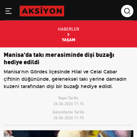
HABERLER
YAŞAM
Manisa'da takı merasiminde dişi buzağı
hediye edildi
Manisa'nın Gördes ilçesinde Hilal ve Celal Cabar
çiftinin düğününde, geleneksel takı yerine damadın
kuzeni tarafından dişi bir buzağı hediye edildi.
Yayın Tarihi:
26.06.2026 11:15
Güncelleme Tarihi:
26.06.2026 11:15