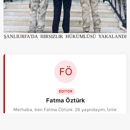
ŞANLIURFA'DA HIRSIZLIK HÜKÜMLÜSÜ YAKALANDI
EDİTÖR
Fatma Öztürk
Merhaba, ben Fatma Öztürk. 26 yaşındayım, İzmir.
aksiyon.com.tr Gündem için yerel yönetimler ve şehir
haberlerini takip ediyorum. Benim önceliğim insan