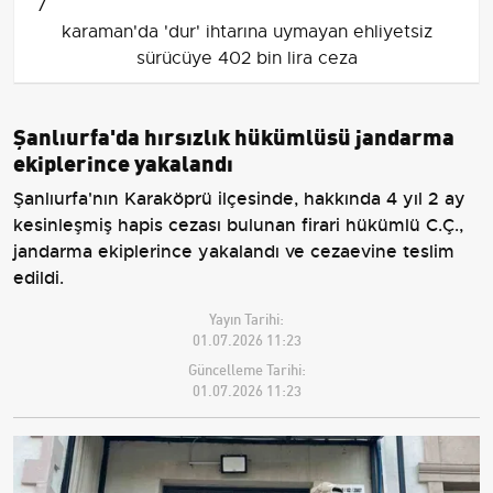
7
karaman'da 'dur' ihtarına uymayan ehliyetsiz
sürücüye 402 bin lira ceza
Şanlıurfa'da hırsızlık hükümlüsü jandarma
ekiplerince yakalandı
Şanlıurfa'nın Karaköprü ilçesinde, hakkında 4 yıl 2 ay
kesinleşmiş hapis cezası bulunan firari hükümlü C.Ç.,
jandarma ekiplerince yakalandı ve cezaevine teslim
edildi.
Yayın Tarihi:
01.07.2026 11:23
Güncelleme Tarihi:
01.07.2026 11:23