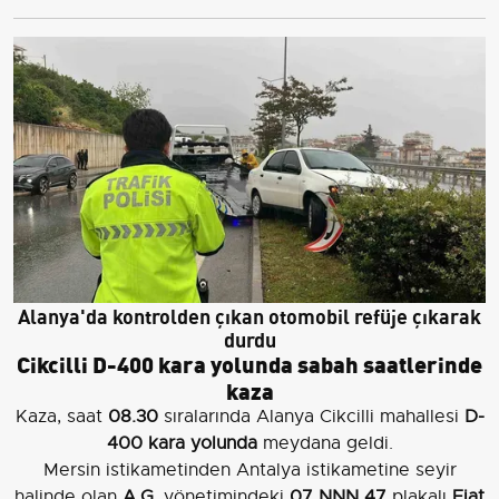
Alanya'da kontrolden çıkan otomobil refüje çıkarak
durdu
Cikcilli D-400 kara yolunda sabah saatlerinde
kaza
Kaza, saat
08.30
sıralarında Alanya Cikcilli mahallesi
D-
400 kara yolunda
meydana geldi.
Mersin istikametinden Antalya istikametine seyir
halinde olan
A.G.
yönetimindeki
07 NNN 47
plakalı
Fiat