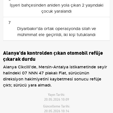
İşyeri bahçesinden aniden yola çıkan 2 yaşındaki
çocuk yaralandı
7
Diyarbakır'da ortak operasyonda silah ve
mühimmat ele geçirildi, iki kişi tutuklandı
Alanya'da kontrolden çıkan otomobil refüje
çıkarak durdu
Alanya Cikcilli'de, Mersin-Antalya istikametinde seyir
halindeki 07 NNN 47 plakalı Fiat, sürücünün
direksiyon hakimiyetini kaybetmesi sonucu refüje
çıktı; sürücü yara almadı.
Yayın Tarihi:
20.05.2026 10:09
Güncelleme Tarihi:
20.05.2026 10:14