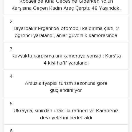
Kocaeli’de Kına Gecesine Giderken Yolun
Karşısına Geçen Kadın Araç Çarptı: 48 Yaşındaki
Feride Üzmez Yaşamını Yitirdi
2
Diyarbakır Ergani'de otomobil kaldırıma çıktı, 2
öğrenci yaralandı; anlar güvenlik kamerasında
3
Kavşakta çarpışma anı kameraya yansıdı; Kars'ta
4 kişi hafif yaralandı
4
Arsuz altyapısı turizm sezonuna göre
güçlendiriliyor
5
Ukrayna, sınırdan uzak iki rafineri ve Karadeniz
devriyelerini hedef aldı
6