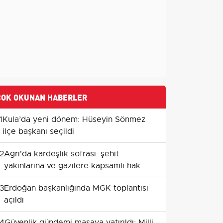
ÇOK OKUNAN HABERLER
1
Kula’da yeni dönem: Hüseyin Sönmez
ilçe başkanı seçildi
2
Ağrı'da kardeşlik sofrası: şehit
yakınlarına ve gazilere kapsamlı hak
düzenlemesi
3
Erdoğan başkanlığında MGK toplantısı
açıldı
4
Güvenlik gündemi masaya yatırıldı: Milli