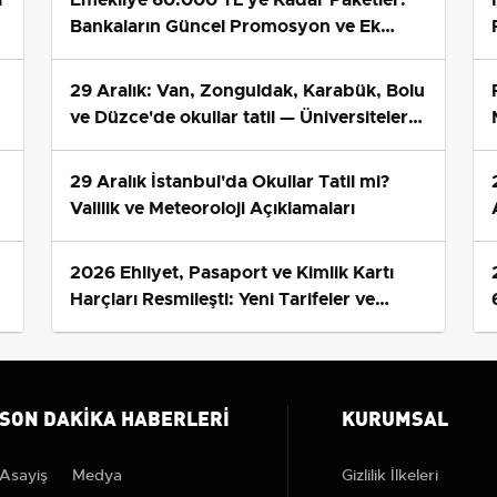
Bankaların Güncel Promosyon ve Ek
Avantajları
29 Aralık: Van, Zonguldak, Karabük, Bolu
ve Düzce'de okullar tatil — Üniversiteler
ne durumda?
29 Aralık İstanbul'da Okullar Tatil mi?
Valilik ve Meteoroloji Açıklamaları
2026 Ehliyet, Pasaport ve Kimlik Kartı
s
Harçları Resmileşti: Yeni Tarifeler ve
Geçerlilik Tarihi
SON DAKIKA HABERLERI
KURUMSAL
Asayiş
Medya
Gizlilik İlkeleri