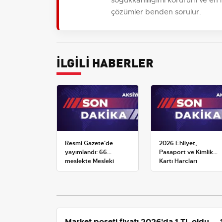
çözümler benden sorulur.
İLGİLİ HABERLER
Resmi Gazete'de
2026 Ehliyet,
yayımlandı: 66
Pasaport ve Kimlik
meslekte Mesleki
Kartı Harçları
Yeterlilik Belgesi
Resmileşti: Yeni
zorunluluğu
Tarifeler ve Geçerlilik
Tarihi
Market poşeti fiyatı 2026'da 1 TL oldu — 