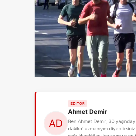
EDİTÖR
Ahmet Demir
Ben Ahmet Demir, 30 yaşındayım
dakika' uzmanıyım diyebilirsiniz.
soğukkanlılığımı korurum ve en hı