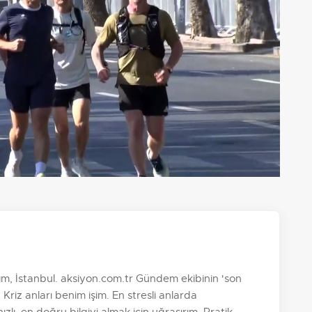
, İstanbul. aksiyon.com.tr Gündem ekibinin 'son
 Kriz anları benim işim. En stresli anlarda
zlı, en doğru bilgiyi almak için uğraşırım. Pratik