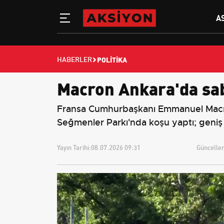
A
POLITIKA
HABERLER
Macron Ankara'da sa
Fransa Cumhurbaşkanı Emmanuel Macron
Seğmenler Parkı'nda koşu yaptı; geniş g
Yayın Tarihi:
08.07.2026 09:31
Güncellem