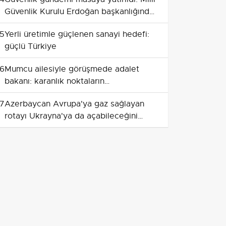
Güvenlik Kurulu Erdoğan başkanlığında
toplandı
5
Yerli üretimle güçlenen sanayi hedefi:
güçlü Türkiye
6
Mumcu ailesiyle görüşmede adalet
bakanı: karanlık noktaların
aydınlatılacağı sözü
7
Azerbaycan Avrupa'ya gaz sağlayan
rotayı Ukrayna'ya da açabileceğini
söyledi