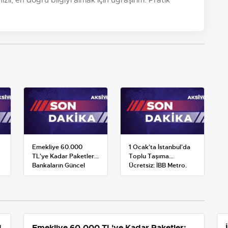
Emekliye 60.000
1 Ocak'ta İstanbul'da
TL'ye Kadar Paketler:
Toplu Taşıma
Bankaların Güncel
Ücretsiz: İBB Metro,
Promosyon ve Ek
Metrobüs ve Otobüs
Avantajları
Ek Seferlerini Açıkladı
1
Emekliye 60.000 TL'ye Kadar Paketler: