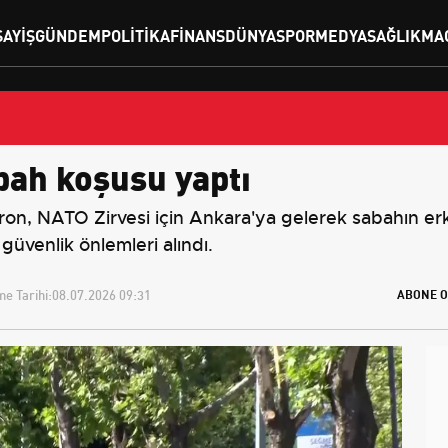
SAYIŞ
GÜNDEM
POLITIKA
FINANS
DÜNYA
SPOR
MEDYA
SAĞLIK
MA
bah koşusu yaptı
, NATO Zirvesi için Ankara'ya gelerek sabahın erk
üvenlik önlemleri alındı.
e Tarihi:
08.07.2026 09:31
ABONE O