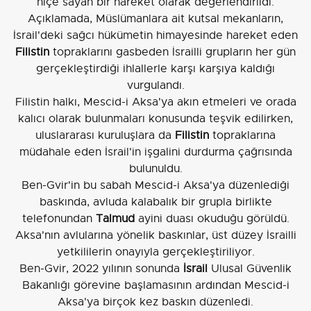
hiçe sayan bir hareket olarak değerlendirildi.
Açıklamada, Müslümanlara ait kutsal mekanların,
İsrail'deki sağcı hükümetin himayesinde hareket eden
Filistin
topraklarını gasbeden İsrailli grupların her gün
gerçekleştirdiği ihlallerle karşı karşıya kaldığı
vurgulandı.
Filistin halkı, Mescid-i Aksa'ya akın etmeleri ve orada
kalıcı olarak bulunmaları konusunda teşvik edilirken,
uluslararası kuruluşlara da
Filistin
topraklarına
müdahale eden İsrail'in işgalini durdurma çağrısında
bulunuldu.
Ben-Gvir'in bu sabah Mescid-i Aksa'ya düzenlediği
baskında, avluda kalabalık bir grupla birlikte
telefonundan
Talmud
ayini duası okuduğu görüldü.
Aksa'nın avlularına yönelik baskınlar, üst düzey İsrailli
yetkililerin onayıyla gerçekleştiriliyor.
Ben-Gvir, 2022 yılının sonunda
İsrail
Ulusal Güvenlik
Bakanlığı görevine başlamasının ardından Mescid-i
Aksa'ya birçok kez baskın düzenledi.