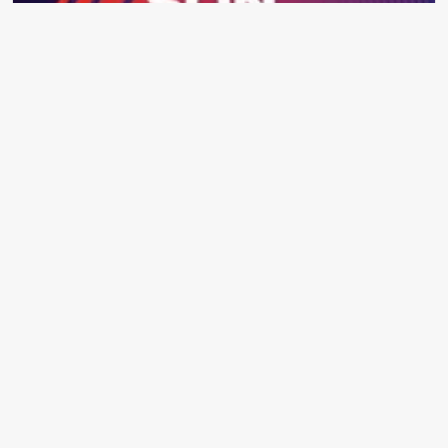
26-27 Aralık Hava Durumu: İstanbul, Ankara ve Yalova için Kar
Tahminleri