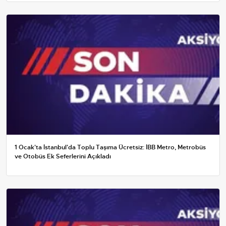
1 Ocak'ta İstanbul'da Toplu Taşıma Ücretsiz: İBB Metro, Metrobüs
ve Otobüs Ek Seferlerini Açıkladı