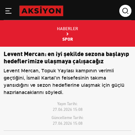
HABERLER
SPOR
Levent Mercan: en iyi şekilde sezona başlayıp
hedeflerimize ulaşmaya çalışacağız
Levent Mercan, Topuk Yaylası kampının verimli
geçtiğini, İsmail Kartal’ın felsefesinin takıma
yansıdığını ve sezon hedeflerine ulaşmak için güçlü
hazırlanacaklarını söyledi.
Yayın Tarihi:
27.06.2026 15:08
Güncelleme Tarihi:
27.06.2026 15:08