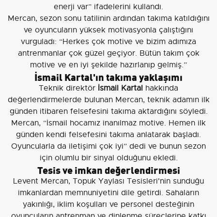
enerji var” ifadelerini kullandı.
Mercan, sezon sonu tatilinin ardından takıma katıldığını
ve oyuncuların yüksek motivasyonla çalıştığını
vurguladı: “Herkes çok motive ve bizim adımıza
antrenmanlar çok güzel geçiyor. Bütün takım çok
motive ve en iyi şekilde hazırlanıp gelmiş.”
İsmail Kartal'ın takıma yaklaşımı
Teknik direktör
İsmail Kartal
hakkında
değerlendirmelerde bulunan Mercan, teknik adamın ilk
günden itibaren felsefesini takıma aktardığını söyledi.
Mercan, “İsmail hocamız inanılmaz motive. Hemen ilk
günden kendi felsefesini takıma anlatarak başladı.
Oyuncularla da iletişimi çok iyi” dedi ve bunun sezon
için olumlu bir sinyal olduğunu ekledi.
Tesis ve imkan değerlendirmesi
Levent Mercan, Topuk Yaylası Tesisleri'nin sunduğu
imkanlardan memnuniyetini dile getirdi. Sahaların
yakınlığı, iklim koşulları ve personel desteğinin
oyuncuların antrenman ve dinlenme süreçlerine katkı