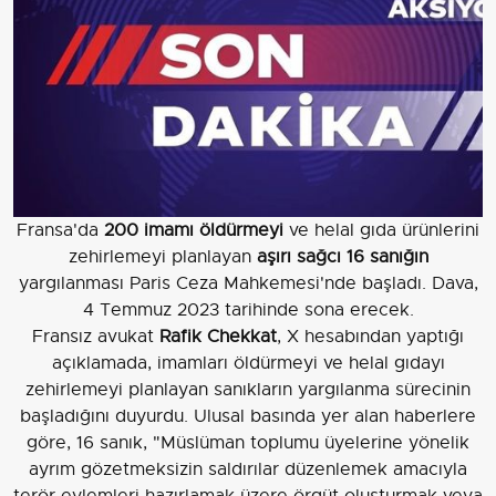
Fransa'da
200 imamı öldürmeyi
ve helal gıda ürünlerini
zehirlemeyi planlayan
aşırı sağcı 16 sanığın
yargılanması Paris Ceza Mahkemesi'nde başladı. Dava,
4 Temmuz 2023 tarihinde sona erecek.
Fransız avukat
Rafik Chekkat
, X hesabından yaptığı
açıklamada, imamları öldürmeyi ve helal gıdayı
zehirlemeyi planlayan sanıkların yargılanma sürecinin
başladığını duyurdu. Ulusal basında yer alan haberlere
göre, 16 sanık, "Müslüman toplumu üyelerine yönelik
ayrım gözetmeksizin saldırılar düzenlemek amacıyla
terör eylemleri hazırlamak üzere örgüt oluşturmak veya