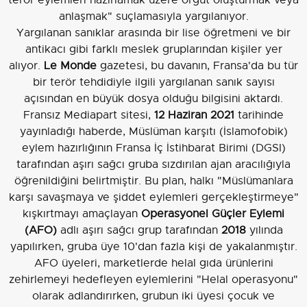
anlaşmak" suçlamasıyla yargılanıyor.
Yargılanan sanıklar arasında bir lise öğretmeni ve bir
antikacı gibi farklı meslek gruplarından kişiler yer
alıyor.
Le Monde
gazetesi, bu davanın, Fransa'da bu tür
bir terör tehdidiyle ilgili yargılanan sanık sayısı
açısından en büyük dosya olduğu bilgisini aktardı.
Fransız Mediapart sitesi,
12 Haziran 2021
tarihinde
yayınladığı haberde, Müslüman karşıtı (İslamofobik)
eylem hazırlığının Fransa İç İstihbarat Birimi (DGSI)
tarafından aşırı sağcı gruba sızdırılan ajan aracılığıyla
öğrenildiğini belirtmiştir. Bu plan, halkı "Müslümanlara
karşı savaşmaya ve şiddet eylemleri gerçekleştirmeye"
kışkırtmayı amaçlayan
Operasyonel Güçler Eylemi
(AFO)
adlı aşırı sağcı grup tarafından
2018
yılında
yapılırken, gruba üye 10'dan fazla kişi de yakalanmıştır.
AFO üyeleri, marketlerde helal gıda ürünlerini
zehirlemeyi hedefleyen eylemlerini "Helal operasyonu"
olarak adlandırırken, grubun iki üyesi çocuk ve