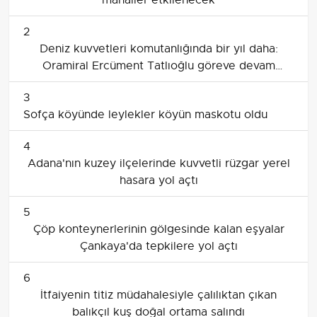
mahaller etkilenecek
2
Deniz kuvvetleri komutanlığında bir yıl daha:
Oramiral Ercüment Tatlıoğlu göreve devam
edecek
3
Sofça köyünde leylekler köyün maskotu oldu
4
Adana'nın kuzey ilçelerinde kuvvetli rüzgar yerel
hasara yol açtı
5
Çöp konteynerlerinin gölgesinde kalan eşyalar
Çankaya'da tepkilere yol açtı
6
İtfaiyenin titiz müdahalesiyle çalılıktan çıkan
balıkçıl kuş doğal ortama salındı