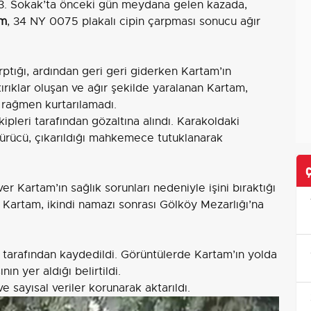
53. Sokak’ta önceki gün meydana gelen kazada,
am
, 34 NY 0075 plakalı cipin çarpması sonucu ağır
tığı, ardından geri geri giderken Kartam’ın
kırıklar oluşan ve ağır şekilde yaralanan Kartam,
 rağmen kurtarılamadı.
ipleri tarafından gözaltına alındı. Karakoldaki
sürücü, çıkarıldığı mahkemece tutuklanarak
r Kartam’ın sağlık sorunları nedeniyle işini bıraktığı
 Kartam, ikindi namazı sonrası Gölköy Mezarlığı’na
ı tarafından kaydedildi. Görüntülerde Kartam’ın yolda
n yer aldığı belirtildi.
e sayısal veriler korunarak aktarıldı.