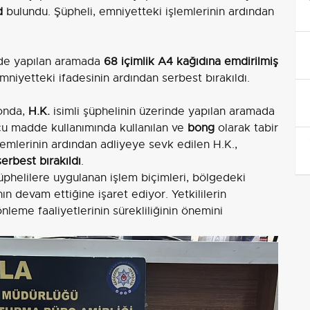
d
bulundu. Şüpheli, emniyetteki işlemlerinin ardından
nde yapılan aramada
68 içimlik A4 kağıdına emdirilmiş
emniyetteki ifadesinin ardından serbest bırakıldı.
yonda,
H.K.
isimli şüphelinin üzerinde yapılan aramada
cu madde kullanımında kullanılan ve
bong
olarak tabir
lemlerinin ardından adliyeye sevk edilen H.K.,
serbest bırakıldı
.
üphelilere uygulanan işlem biçimleri, bölgedeki
 devam ettiğine işaret ediyor. Yetkililerin
önleme faaliyetlerinin sürekliliğinin önemini