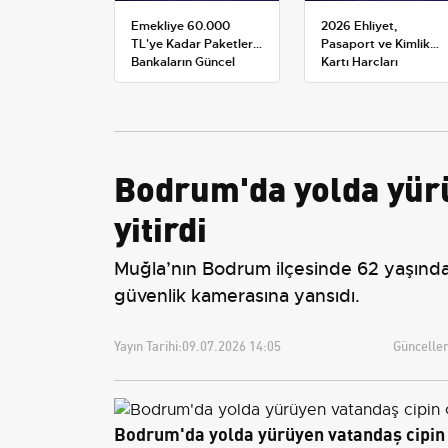
Emekliye 60.000
2026 Ehliyet,
TL'ye Kadar Paketler:
Pasaport ve Kimlik
Bankaların Güncel
Kartı Harçları
Promosyon ve Ek
Resmileşti: Yeni
Avantajları
Tarifeler ve Geçerlilik
Tarihi
Bodrum'da yolda yür
yitirdi
Muğla’nın Bodrum ilçesinde 62 yaşındak
güvenlik kamerasına yansıdı.
Yayın Tarihi:
09.07.2026 14:05
Güncellem
Bodrum'da yolda yürüyen vatandaş cipin 