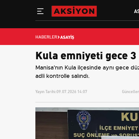
A
ASAYIŞ
HABERLER
Kula emniyeti gece 3
Manisa'nın Kula ilçesinde aynı gece düz
adli kontrolle salındı.
Yayın Tarihi:
09.07.2026 14:07
Güncellem