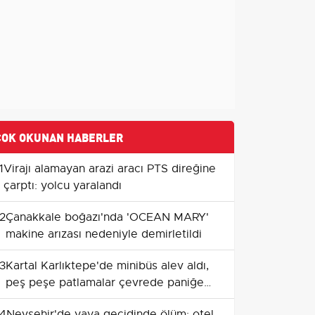
ÇOK OKUNAN HABERLER
1
Virajı alamayan arazi aracı PTS direğine
çarptı: yolcu yaralandı
2
Çanakkale boğazı'nda 'OCEAN MARY'
makine arızası nedeniyle demirletildi
3
Kartal Karlıktepe'de minibüs alev aldı,
peş peşe patlamalar çevrede paniğe
yol açtı
4
Nevşehir'de yaya geçidinde ölüm: otel