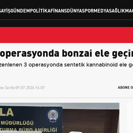
SAYIŞ
GÜNDEM
POLITIKA
FINANS
DÜNYA
SPOR
MEDYA
SAĞLIK
MA
 operasyonda bonzai ele geçi
enlenen 3 operasyonda sentetik kannabinoid ele geçir
e Tarihi:
09.07.2026 14:07
ABONE O