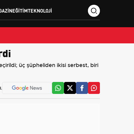
GAZIN
EĞITIM
TEKNOLOJI
rdi
ildi; üç şüpheliden ikisi serbest, biri
L