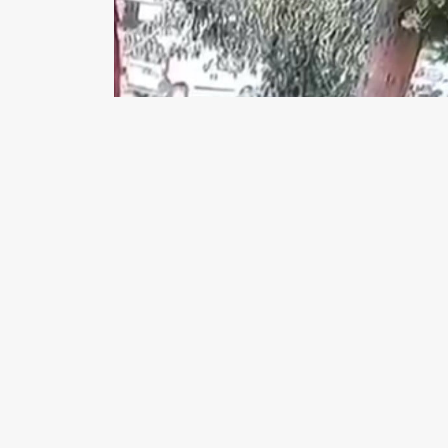
MUĞLA’NIN BODRUM İLÇESİNDE YOLDA
YAŞAMINI YİTİRDİ.