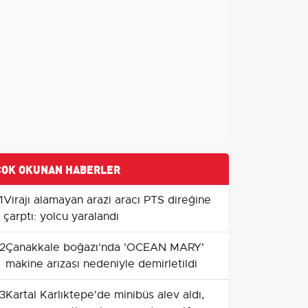
ÇOK OKUNAN HABERLER
1
Virajı alamayan arazi aracı PTS direğine
çarptı: yolcu yaralandı
2
Çanakkale boğazı'nda 'OCEAN MARY'
makine arızası nedeniyle demirletildi
3
Kartal Karlıktepe'de minibüs alev aldı,