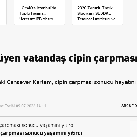
1 Ocak'ta İstanbul'da
2026 Zorunlu Trafik
Toplu Taşıma
Sigortası: SEDDK
Ücretsiz: İBB Metro,
Teminat Limitlerini ve
Metrobüs ve Otobüs
Çoklu Araç Tarifesini
Ek Seferlerini Açıkladı
Yeniden Belirledi
üyen vatandaş cipin çarpmas
i Cansever Kartam, cipin çarpması sonucu hayatını k
e Tarihi:
09.07.2026 14:11
ABONE O
çarpması sonucu yaşamını yitirdi