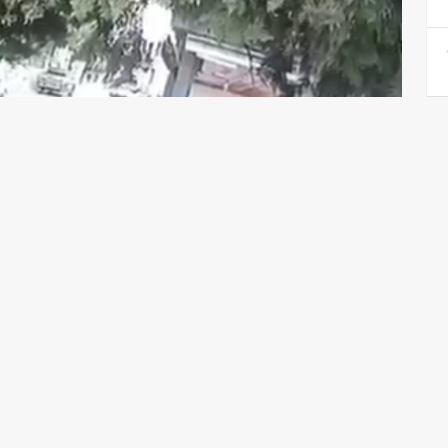
 YÜRÜYEN YAYA, CİPİN ÇARPMASI SONUCU