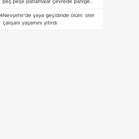
peş peşe patlamalar çevrede paniğe
yol açtı
4
Nevşehir'de yaya geçidinde ölüm: otel
çalışanı yaşamını yitirdi
5
Side antik kentte dar ağızlı kuyudan
çıkarılan 6 yaşındaki çocuk hastaneye
götürüldü
6
Motosikletin dükkan camını kırması
güvenlik kamerasında; inceleme
sırasında bıçaklı arbede
7
Deliosman mevkiinde tutuşan nargile
kömürü yüklü tır kullanılamaz hale geldi