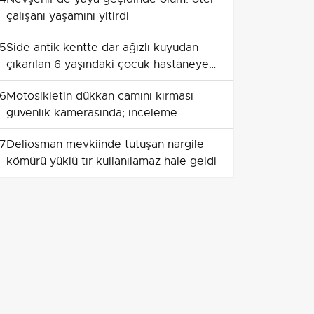
çalışanı yaşamını yitirdi
5
Side antik kentte dar ağızlı kuyudan
çıkarılan 6 yaşındaki çocuk hastaneye
götürüldü
6
Motosikletin dükkan camını kırması
güvenlik kamerasında; inceleme
sırasında bıçaklı arbede
7
Deliosman mevkiinde tutuşan nargile
kömürü yüklü tır kullanılamaz hale geldi