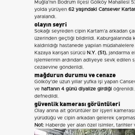
Muğla’nın Bodrum ilçesi Gölköy Mahallesi 
yolda yürüyen
62 yaşındaki Cansever Kart
yaralandı.
olayın seyri
Sokağı seyreden cipin Kartam’a arkadan çarp
üzerinden geçtiği bildirildi. Kaburgalarında 
kaldırıldığı hastanede yapılan müdahalelere
Kazaya karışan sürücü
N.Y. (51)
, jandarma ek
işlemlerinin ardından adliyeye sevk edilen 
cezaevine gönderildi.
mağdurun durumu ve cenaze
Gölköy’de uzun yıllar yufka işi yapan Canseve
ve
haftanın 4 günü diyalize girdiği
öğrenildi.
defnedildi.
güvenlik kamerası görüntüleri
Olay anına ait görüntüler bir işyeri kameras
yürüdüğü ve cipin arkadan gelerek çarpmasını
Not:
Haberde yer alan özel isimler, tarihler v