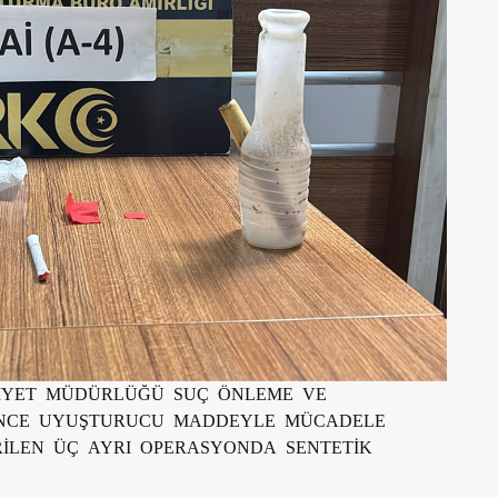
MNİYET MÜDÜRLÜĞÜ SUÇ ÖNLEME VE
RİNCE UYUŞTURUCU MADDEYLE MÜCADELE
RİLEN ÜÇ AYRI OPERASYONDA SENTETİK