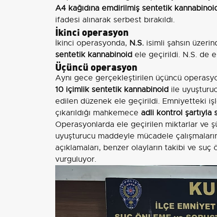
A4 kağıdına emdirilmiş sentetik kannabinoi
ifadesi alınarak serbest bırakıldı.
İkinci operasyon
İkinci operasyonda,
N.S.
isimli şahsın üzeri
sentetik kannabinoid
ele geçirildi. N.S. de 
Üçüncü operasyon
Aynı gece gerçekleştirilen üçüncü operas
10 içimlik sentetik kannabinoid
ile uyuşturu
edilen düzenek ele geçirildi. Emniyetteki iş
çıkarıldığı mahkemece
adli kontrol şartıyla 
Operasyonlarda ele geçirilen miktarlar ve ş
uyuşturucu maddeyle mücadele çalışmalarının
açıklamaları, benzer olayların takibi ve suç 
vurguluyor.