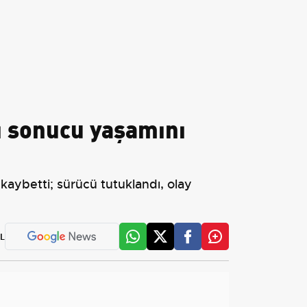
ı sonucu yaşamını
aybetti; sürücü tutuklandı, olay
L