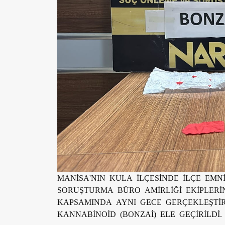
MANİSA'NIN KULA İLÇESİNDE İLÇE E
SORUŞTURMA BÜRO AMİRLİĞİ EKİPLE
KAPSAMINDA AYNI GECE GERÇEKLEŞTİ
KANNABİNOİD (BONZAİ) ELE GEÇİRİLDİ.