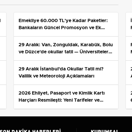
Tarihi
1
Emekliye 60.000 TL'ye Kadar Paketler:
Bankaların Güncel Promosyon ve Ek
Avantajları
29 Aralık: Van, Zonguldak, Karabük, Bolu
ve Düzce'de okullar tatil — Üniversiteler
ne durumda?
29 Aralık İstanbul'da Okullar Tatil mi?
Valilik ve Meteoroloji Açıklamaları
2026 Ehliyet, Pasaport ve Kimlik Kartı
s
Harçları Resmileşti: Yeni Tarifeler ve
Geçerlilik Tarihi
SON DAKIKA HABERLERI
KURUMSAL