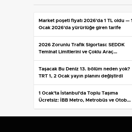
Market poşeti fiyatı 2026'da 1 TL oldu — 
Ocak 2026'da yürürlüğe giren tarife
2026 Zorunlu Trafik Sigortası: SEDDK
Teminat Limitlerini ve Çoklu Araç
Tarifesini Yeniden Belirledi
Taşacak Bu Deniz 13. bölüm neden yok?
TRT 1, 2 Ocak yayın planını değiştirdi
1 Ocak'ta İstanbul'da Toplu Taşıma
Ücretsiz: İBB Metro, Metrobüs ve Otobü
Ek Seferlerini Açıkladı