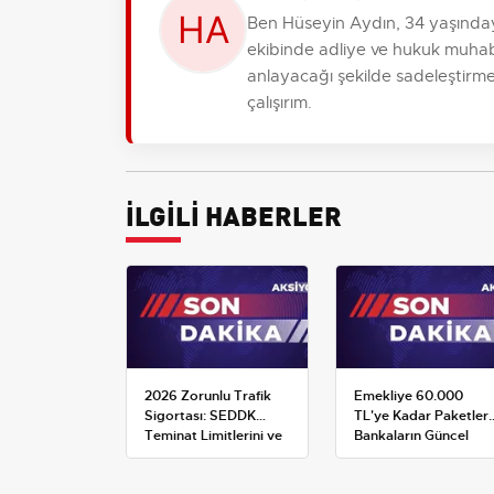
Ben Hüseyin Aydın, 34 yaşında
ekibinde adliye ve hukuk muhabi
anlayacağı şekilde sadeleştirme
çalışırım.
İLGİLİ HABERLER
2026 Zorunlu Trafik
Emekliye 60.000
Sigortası: SEDDK
TL'ye Kadar Paketler:
Teminat Limitlerini ve
Bankaların Güncel
Çoklu Araç Tarifesini
Promosyon ve Ek
Yeniden Belirledi
Avantajları