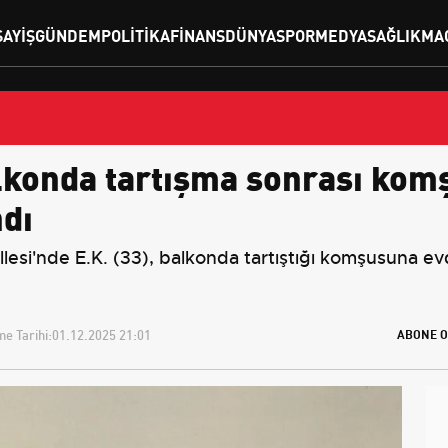
SAYIŞ
GÜNDEM
POLITIKA
FINANS
DÜNYA
SPOR
MEDYA
SAĞLIK
MA
onda tartışma sonrası komşu
ndı
i'nde E.K. (33), balkonda tartıştığı komşusuna evdek
e Tarihi:
01.12.2025 21:01
ABONE O