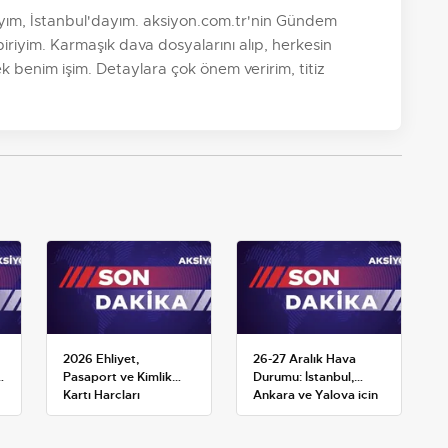
yım, İstanbul'dayım. aksiyon.com.tr'nin Gündem
riyim. Karmaşık dava dosyalarını alıp, herkesin
k benim işim. Detaylara çok önem veririm, titiz
2026 Ehliyet,
26-27 Aralık Hava
Pasaport ve Kimlik
Durumu: İstanbul,
Kartı Harçları
Ankara ve Yalova için
Resmileşti: Yeni
Kar Tahminleri
Tarifeler ve Geçerlilik