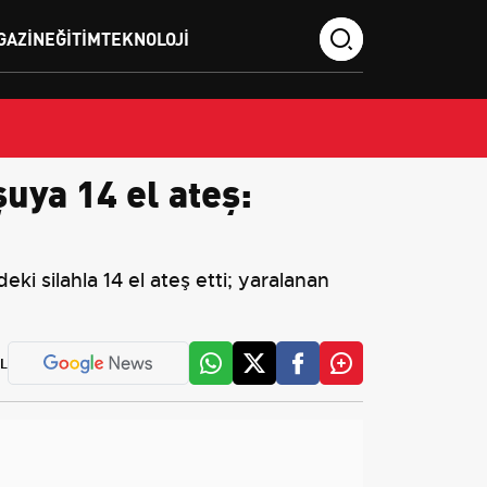
GAZIN
EĞITIM
TEKNOLOJI
ya 14 el ateş:
i silahla 14 el ateş etti; yaralanan
L