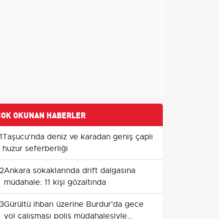
ÇOK OKUNAN HABERLER
1
Taşucu'nda deniz ve karadan geniş çaplı
huzur seferberliği
2
Ankara sokaklarında drift dalgasına
müdahale: 11 kişi gözaltında
3
Gürültü ihbarı üzerine Burdur’da gece
yol çalışması polis müdahalesiyle