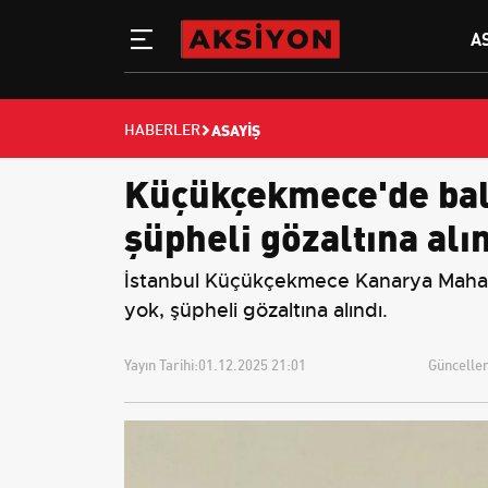
A
ASAYIŞ
HABERLER
Küçükçekmece'de balk
şüpheli gözaltına alı
İstanbul Küçükçekmece Kanarya Mahalles
yok, şüpheli gözaltına alındı.
Yayın Tarihi:
01.12.2025 21:01
Güncellem