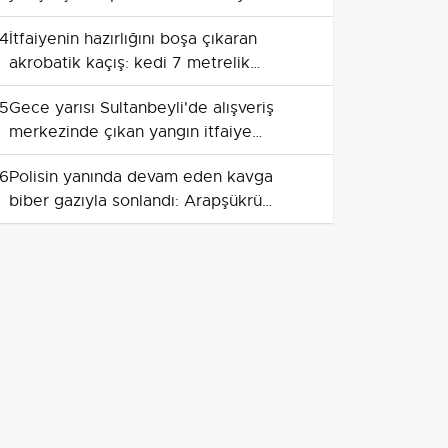
durduruldu
4
İtfaiyenin hazırlığını boşa çıkaran
akrobatik kaçış: kedi 7 metrelik
boşluktan çıktı
5
Gece yarısı Sultanbeyli'de alışveriş
merkezinde çıkan yangın itfaiye
müdahalesiyle söndürüldü
6
Polisin yanında devam eden kavga
biber gazıyla sonlandı: Arapşükrü
Sokağı'nda arbede