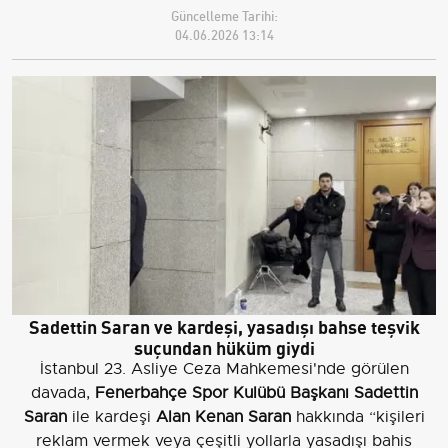
Güncelleme Tarihi:
04.06.2026 13:14
Sadettin Saran ve kardeşi, yasadışı bahse teşvik
suçundan hüküm giydi
İstanbul 23. Asliye Ceza Mahkemesi'nde görülen
davada,
Fenerbahçe Spor Kulübü Başkanı Sadettin
Saran
ile kardeşi
Alan Kenan Saran
hakkında “kişileri
reklam vermek veya çeşitli yollarla yasadışı bahis