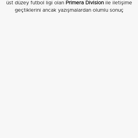
üst düzey futbol ligi olan
Primera Division
ile iletişime
geçtiklerini ancak yazışmalardan olumlu sonuç
alamadıklarını ve bunu kamuoyuna duyurduklarını
savundular.
İddia makamının talepleri
Hazırlanan iddianamede, Sadettin Saran ve Alan Kenan
Saran için “kişileri, reklam vermek ve sair surette spor
müsabakalarına dayalı sabit ihtimalli veya müşterek
bahis ya da şans oyunlarını oynamaya teşvik etmek”
suçundan
1 yıldan 3 yıla kadar hapis cezası
Mahkemenin hükmüyle dosya ilgili karar doğrultusunda
neticelenmiş oldu; Saran ve kardeşine mahkûmiyet,
diğer iki sanığın ise beraati ile sonuçlandı.