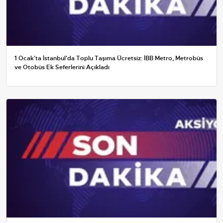
1 Ocak'ta İstanbul'da Toplu Taşıma Ücretsiz: İBB Metro, Metrobüs
ve Otobüs Ek Seferlerini Açıkladı