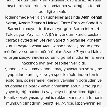
sanal reklam teknikleri kullanılarak ruhsatsız ve yasa
dışı bahis sitelerinin reklamlarının yapıldığının tespit
edildiği anlatıldı.
İddianamede yer alan şüpheliler arasında
Alan Kenan
Saran
,
Azade Zeynep Haksal
,
Emre Eren
ve
Sadettin
Saran
bulunuyor. İddianameye göre Saran İnternet
Televizyon Yayıncılık A.Ş.'nin yönetim kurulu başkanı
olarak kaydedilen Steven Sadettin Saran ile yönetim
kurulu başkan vekili Alan Kenan Saran, şirketin genel
müdürü ve sorumlu müdürü olan Azade Zeynep Haksal
ve organizasyonlardan sorumlu genel müdür Emre Eren
hakkında ayrı ayrı tespitler yer aldı.
Şüpheliler savunmalarında, maç yayınlarının sözleşme
yaptıkları kuruluşlar veya spor kulüplerinden temin
edildiğini, sözleşmeler gereği yayınların doğrudan ve
müdahalesiz olarak yayınlanmasının zorunlu olduğunu,
yayın içeriği hakkında yayıncıya bilgi verilmediğini ve
teknik olarak yasadışı bahis reklamlarını sansürlemenin
mümkün olmadığını belirttiler. Ayrıca, İspanya'nın en