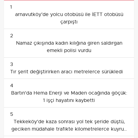
1
arnavutköy’de yolcu otobüsü ile İETT otobüsü
çarpıştı
2
Namaz çıkışında kadın kılığına giren saldırgan
emekli polisi vurdu
3
Tır şerit değiştirirken aracı metrelerce sürükledi
4
Bartın'da Hema Enerji ve Maden ocağında göçük:
1 işçi hayatını kaybetti
5
Tekkeköy'de kaza sonrası yol tek şeride düştü,
geciken müdahale trafikte kilometrelerce kuyruk
oluşturdu