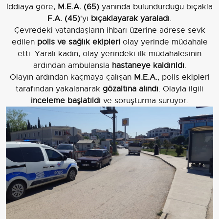
İddiaya göre,
M.E.A. (65)
yanında bulundurduğu bıçakla
F.A. (45)
'yı
bıçaklayarak yaraladı
.
Çevredeki vatandaşların ihbarı üzerine adrese sevk
edilen
polis ve sağlık ekipleri
olay yerinde müdahale
etti. Yaralı kadın, olay yerindeki ilk müdahalesinin
ardından ambulansla
hastaneye kaldırıldı
.
Olayın ardından kaçmaya çalışan
M.E.A.
, polis ekipleri
tarafından yakalanarak
gözaltına alındı
. Olayla ilgili
inceleme başlatıldı
ve soruşturma sürüyor.