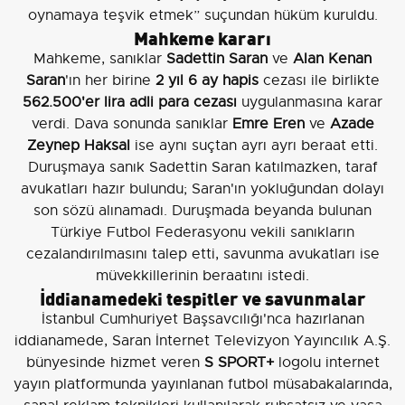
oynamaya teşvik etmek” suçundan hüküm kuruldu.
Mahkeme kararı
Mahkeme, sanıklar
Sadettin Saran
ve
Alan Kenan
Saran
'ın her birine
2 yıl 6 ay hapis
cezası ile birlikte
562.500'er lira adli para cezası
uygulanmasına karar
verdi. Dava sonunda sanıklar
Emre Eren
ve
Azade
Zeynep Haksal
ise aynı suçtan ayrı ayrı beraat etti.
Duruşmaya sanık Sadettin Saran katılmazken, taraf
avukatları hazır bulundu; Saran'ın yokluğundan dolayı
son sözü alınamadı. Duruşmada beyanda bulunan
Türkiye Futbol Federasyonu vekili sanıkların
cezalandırılmasını talep etti, savunma avukatları ise
müvekkillerinin beraatını istedi.
İddianamedeki tespitler ve savunmalar
İstanbul Cumhuriyet Başsavcılığı'nca hazırlanan
iddianamede, Saran İnternet Televizyon Yayıncılık A.Ş.
bünyesinde hizmet veren
S SPORT+
logolu internet
yayın platformunda yayınlanan futbol müsabakalarında,