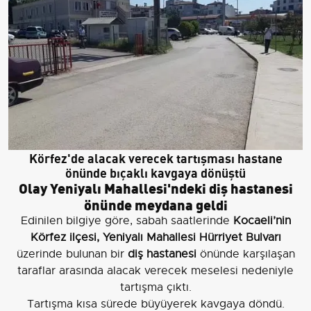
Körfez'de alacak verecek tartışması hastane
önünde bıçaklı kavgaya dönüştü
Olay Yeniyalı Mahallesi'ndeki diş hastanesi
önünde meydana geldi
Edinilen bilgiye göre, sabah saatlerinde
Kocaeli’nin
Körfez ilçesi, Yeniyalı Mahallesi Hürriyet Bulvarı
üzerinde bulunan bir
diş hastanesi
önünde karşılaşan
taraflar arasında alacak verecek meselesi nedeniyle
tartışma çıktı.
Tartışma kısa sürede büyüyerek kavgaya döndü.