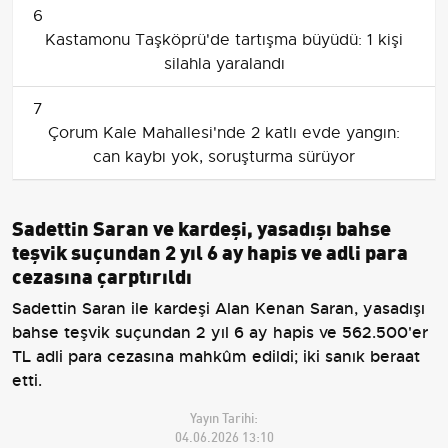
6
Kastamonu Taşköprü'de tartışma büyüdü: 1 kişi
silahla yaralandı
7
Çorum Kale Mahallesi'nde 2 katlı evde yangın:
can kaybı yok, soruşturma sürüyor
Sadettin Saran ve kardeşi, yasadışı bahse
teşvik suçundan 2 yıl 6 ay hapis ve adli para
cezasına çarptırıldı
Sadettin Saran ile kardeşi Alan Kenan Saran, yasadışı
bahse teşvik suçundan 2 yıl 6 ay hapis ve 562.500'er
TL adli para cezasına mahkûm edildi; iki sanık beraat
etti.
Yayın Tarihi:
04.06.2026 13:10