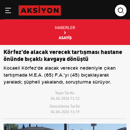
HABERLER
ASAYIŞ
Körfez'de alacak verecek tartışması hastane
önünde bıçaklı kavgaya dönüştü
Kocaeli Körfez'de alacak verecek nedeniyle çıkan
tartışmada M.E.A. (65) F.A.'yı (45) bıçaklayarak
yaraladı; şüpheli yakalandı, soruşturma sürüyor.
Yayın Tarihi:
04.06.2026 13:12
Güncelleme Tarihi:
04.06.2026 13:19