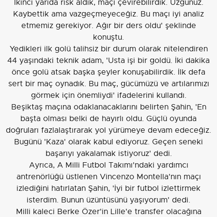
İkinci yarıda risk aldık, maçı çevirebilirdik. Üzgünüz.
Kaybettik ama vazgeçmeyeceğiz. Bu maçı iyi analiz
etmemiz gerekiyor. Ağır bir ders oldu' şeklinde
konuştu.
Yedikleri ilk golü talihsiz bir durum olarak nitelendiren
44 yaşındaki teknik adam, 'Usta işi bir goldü. İki dakika
önce golü atsak başka şeyler konuşabilirdik. İlk defa
sert bir maç oynadık. Bu maç, gücümüzü ve artılarımızı
görmek için önemliydi' ifadelerini kullandı.
Beşiktaş maçına odaklanacaklarını belirten Şahin, 'En
başta olması belki de hayırlı oldu. Güçlü oyunda
doğruları fazlalaştırarak yol yürümeye devam edeceğiz.
Bugünü 'Kaza' olarak kabul ediyoruz. Geçen seneki
başarıyı yakalamak istiyoruz' dedi.
Ayrıca, A Milli Futbol Takımı'ndaki yardımcı
antrenörlüğü üstlenen Vincenzo Montella'nın maçı
izlediğini hatırlatan Şahin, 'İyi bir futbol izlettirmek
isterdim. Bunun üzüntüsünü yaşıyorum' dedi.
Milli kaleci Berke Özer'in Lille'e transfer olacağına