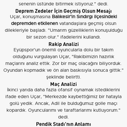
senenin üstünde bitirmek istiyoruz." dedi.
Deprem Zedeler İçin Geçmiş Olsun Mesajı
Uçar, konuşmasına
Balıkesir'in Sındırgı ilçesindeki
depremden etkilenen
vatandaşlara geçmiş olsun
dilekleriyle başladı. "Umarım güzelliklerin konuşulduğu
bir sezon olur." ifadelerini kullandı.
Rakip Analizi
Eyüpspor'un önemli oyuncularla dolu bir takım
olduğunu vurgulayan Uçar, "Rakibimizin hazırlık
maçlarını analiz ettik. Zor bir maç olacağını biliyorduk.
Oyundan kopmadık ve ön alan baskısıyla sonuca gittik."
şeklinde belirtti.
Maç Analizi
İkinci yarıda daha fazla ofansif oynamak istediklerini
ifade eden Uçar, "Merkezde kaybettiğimiz bir hatayla
golü yedik. Ancak, Adil ile bulduğumuz golle maçı
kopardık. Oyuncularımı ve taraftarlarımı kutluyorum."
dedi.
Pendik Stadı'nın Anlamı