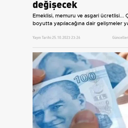
değişecek
Emeklisi, memuru ve asgari ücretlisi...
boyutta yapılacağına dair gelişmeler ya
Yayın Tarihi:
25.10.2023 23:26
Güncellem