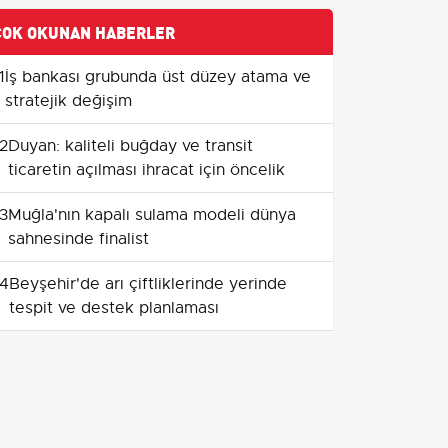
ÇOK OKUNAN HABERLER
1
İş bankası grubunda üst düzey atama ve
stratejik değişim
2
Duyan: kaliteli buğday ve transit
ticaretin açılması ihracat için öncelik
3
Muğla'nın kapalı sulama modeli dünya
sahnesinde finalist
4
Beyşehir'de arı çiftliklerinde yerinde
tespit ve destek planlaması
5
Musatti'den yeni rota: denize açılan
motosiklet Carbot
6
Tekirdağ'da 780 arıcıya 186 bin 480
kilogram yem desteği