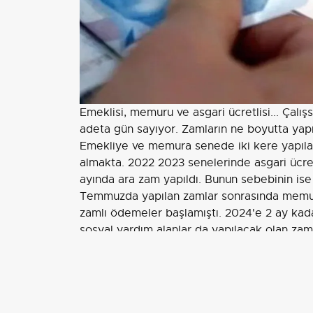
Emeklisi, memuru ve asgari ücretlisi... Çalı
adeta gün sayıyor. Zamların ne boyutta yapı
Emekliye ve memura senede iki kere yapılan
almakta. 2022 2023 senelerinde asgari ücre
ayında ara zam yapıldı. Bunun sebebinin ise
Temmuzda yapılan zamlar sonrasında memur
zamlı ödemeler başlamıştı. 2024'e 2 ay kada
sosyal yardım alanlar da yapılacak olan zam
Dar gelirli ve ihtiyaç sahibi bireylere düze
Evde bakım maaşı, 65 yaş aylığı, dul aylığı g
TCKN son hanesine göre yapılmaktadır. Bu 
artmaktadır. Memur maaş kat sayısına göre