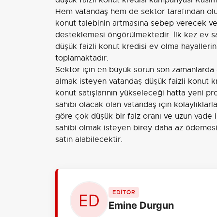
düşük faizli konut kredisi kampanyası Kas
Hem vatandaş hem de sektör tarafından oluml
konut talebinin artmasına sebep verecek ve
desteklemesi öngörülmektedir. İlk kez ev sa
düşük faizli konut kredisi ev olma hayalleri
toplamaktadır.
Sektör için en büyük sorun son zamanlarda a
almak isteyen vatandaş düşük faizli konut 
konut satışlarının yükseleceği hatta yeni pr
sahibi olacak olan vatandaş için kolaylıklar
göre çok düşük bir faiz oranı ve uzun vade 
sahibi olmak isteyen birey daha az ödemesi
satın alabilecektir.
EDİTÖR
Emine Durgun