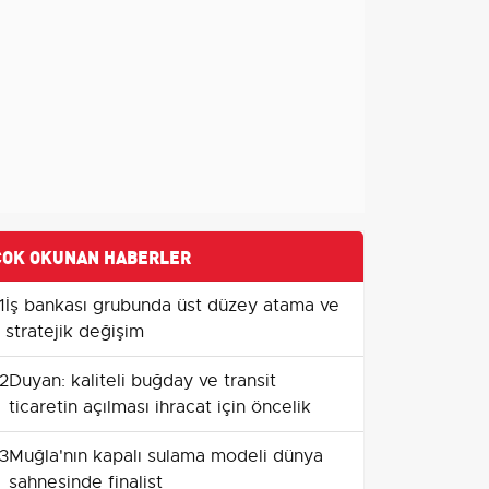
ÇOK OKUNAN HABERLER
1
İş bankası grubunda üst düzey atama ve
stratejik değişim
2
Duyan: kaliteli buğday ve transit
ticaretin açılması ihracat için öncelik
3
Muğla'nın kapalı sulama modeli dünya
sahnesinde finalist