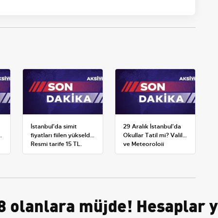
İstanbul'da simit
29 Aralık İstanbul'da
fiyatları fiilen yükseldi:
Okullar Tatil mi? Valilik
Resmi tarife 15 TL,
ve Meteoroloji
satışlar 20-25 TL'ye
Açıklamaları
çıktı
 8 olanlara müjde! Hesaplar y