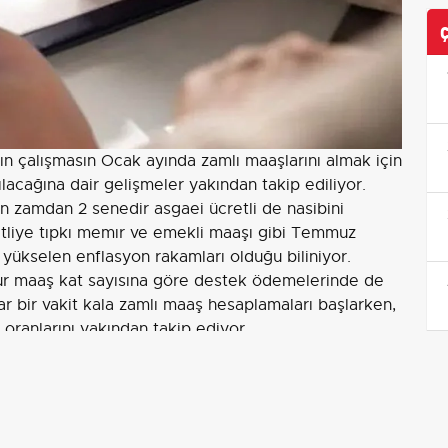
şsın çalışmasın Ocak ayında zamlı maaşlarını almak için
lacağına dair gelişmeler yakından takip ediliyor.
 zamdan 2 senedir asgaei ücretli de nasibini
tliye tıpkı memır ve emekli maaşı gibi Temmuz
 yükselen enflasyon rakamları olduğu biliniyor.
 maaş kat sayısına göre destek ödemelerinde de
r bir vakit kala zamlı maaş hesaplamaları başlarken,
 oranlarını yakından takip ediyor.
nli olarak bir çok destek ödemesi sağlanmaktadır.
ibi düzenli ödemeler her ayın belirli tarihlerinde
destekler de enflasyon rakamlarına göre
 artış göstermektedir. Sosyal destek ödemelerine