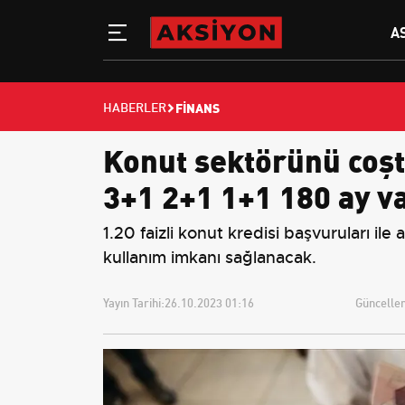
A
FINANS
HABERLER
Konut sektörünü coştu
3+1 2+1 1+1 180 ay va
1.20 faizli konut kredisi başvuruları ile
kullanım imkanı sağlanacak.
Yayın Tarihi:
26.10.2023 01:16
Güncellem