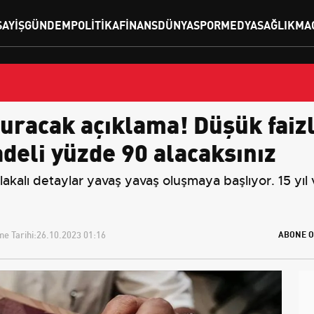
SAYIŞ
GÜNDEM
POLITIKA
FINANS
DÜNYA
SPOR
MEDYA
SAĞLIK
MA
racak açıklama! Düşük faizli
deli yüzde 90 alacaksınız
 alakalı detaylar yavaş yavaş oluşmaya başlıyor. 15 yıl 
e Tarihi:
26.10.2023 01:16
ABONE O