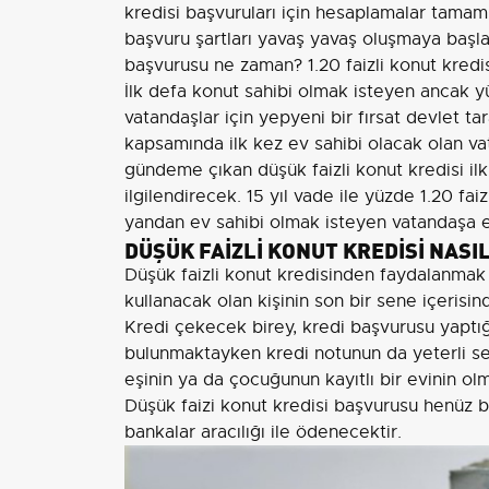
kredisi başvuruları için hesaplamalar tamamla
başvuru şartları yavaş yavaş oluşmaya başlad
başvurusu ne zaman? 1.20 faizli konut kredisi
İlk defa konut sahibi olmak isteyen ancak y
vatandaşlar için yepyeni bir fırsat devlet 
kapsamında ilk kez ev sahibi olacak olan vat
gündeme çıkan düşük faizli konut kredisi il
ilgilendirecek. 15 yıl vade ile yüzde 1.20 fa
yandan ev sahibi olmak isteyen vatandaşa e
DÜŞÜK FAİZLİ KONUT KREDİSİ NASI
Düşük faizli konut kredisinden faydalanmak iç
kullanacak olan kişinin son bir sene içeris
Kredi çekecek birey, kredi başvurusu yaptığ
bulunmaktayken kredi notunun da yeterli s
eşinin ya da çocuğunun kayıtlı bir evinin ol
Düşük faizi konut kredisi başvurusu henüz 
bankalar aracılığı ile ödenecektir.