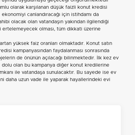
ım ayında uygulamaya geçeceği öngörülmektedir
u olarak karşılanan düşük faizli konut kredisi
 ekonomiyi canlandıracağı için istihdamı da
hibi olacak olan vatandaşın yakından ilgilendiği
ni ertelemeyecek olması, tüm dikkati üzerine
rtan yüksek faiz oranları olmaktadır. Konut satın
kredisi kampanyasından faydalanması sonrasında
ojelerin de önünün açılacağı bilinmektedir. İlk kez ev
la dolu olan bu kampanya diğer konut kredilerine
imkanı ile vatandaşa sunulacaktır. Bu sayede ise ev
ni daha uzun vade ile yaparak hayallerindeki evi