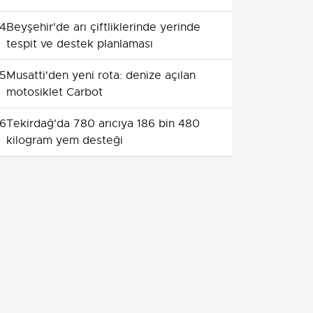
4
Beyşehir'de arı çiftliklerinde yerinde
tespit ve destek planlaması
5
Musatti'den yeni rota: denize açılan
motosiklet Carbot
6
Tekirdağ'da 780 arıcıya 186 bin 480
kilogram yem desteği