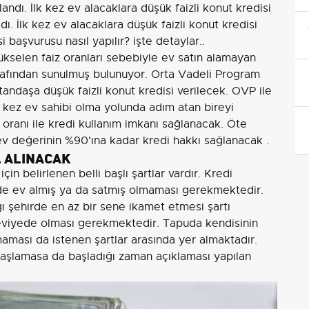
ndı. İlk kez ev alacaklara düşük faizli konut kredisi
ı. İlk kez ev alacaklara düşük faizli konut kredisi
 başvurusu nasıl yapılır? işte detaylar..
ükselen faiz oranları sebebiyle ev satın alamayan
tarafından sunulmuş bulunuyor. Orta Vadeli Program
andaşa düşük faizli konut kredisi verilecek. OVP ile
k kez ev sahibi olma yolunda adım atan bireyi
iz oranı ile kredi kullanım imkanı sağlanacak. Öte
v değerinin %90'ına kadar kredi hakkı sağlanacak .
L ALINACAK
in belirlenen belli başlı şartlar vardır. Kredi
inde ev almış ya da satmış olmaması gerekmektedir.
ı şehirde en az bir sene ikamet etmesi şartı
eviyede olması gerekmektedir. Tapuda kendisinin
maması da istenen şartlar arasında yer almaktadır.
başlamasa da başladığı zaman açıklaması yapılan