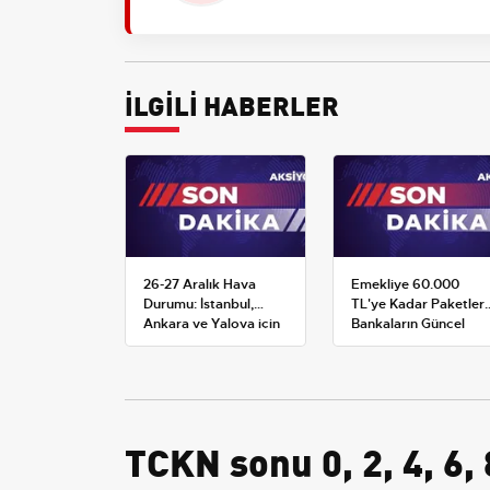
İLGİLİ HABERLER
26-27 Aralık Hava
Emekliye 60.000
Durumu: İstanbul,
TL'ye Kadar Paketler:
Ankara ve Yalova için
Bankaların Güncel
Kar Tahminleri
Promosyon ve Ek
Avantajları
TCKN sonu 0, 2, 4, 6,