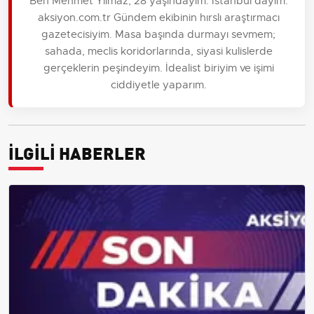
Ben Mehmet Yılmaz, 28 yaşındayım. İstanbul'dayım.
aksiyon.com.tr Gündem ekibinin hırslı araştırmacı
gazetecisiyim. Masa başında durmayı sevmem;
sahada, meclis koridorlarında, siyasi kulislerde
gerçeklerin peşindeyim. İdealist biriyim ve işimi
ciddiyetle yaparım.
İLGİLİ HABERLER