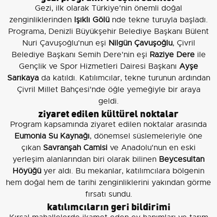
Gezi, ilk olarak Türkiye'nin önemli doğal
zenginliklerinden
Işıklı Gölü
nde tekne turuyla başladı.
Programa, Denizli Büyükşehir Belediye Başkanı Bülent
Nuri Çavuşoğlu'nun eşi
Nilgün Çavuşoğlu
, Çivril
Belediye Başkanı Semih Dere'nin eşi
Raziye Dere
ile
Gençlik ve Spor Hizmetleri Dairesi Başkanı
Ayşe
Sarıkaya
da katıldı. Katılımcılar, tekne turunun ardından
Çivril Millet Bahçesi'nde öğle yemeğiyle bir araya
geldi.
ziyaret edilen kültürel noktalar
Program kapsamında ziyaret edilen noktalar arasında
Eumonia Su Kaynağı
, dönemsel süslemeleriyle öne
çıkan
Savranşah Camisi
ve Anadolu'nun en eski
yerleşim alanlarından biri olarak bilinen
Beycesultan
Höyüğü
yer aldı. Bu mekanlar, katılımcılara bölgenin
hem doğal hem de tarihi zenginliklerini yakından görme
fırsatı sundu.
katılımcıların geri bildirimi