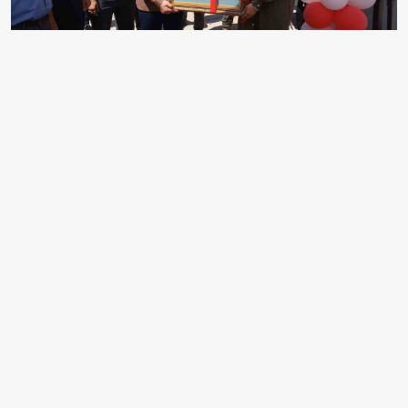
EDİTÖR
Mehmet Yılmaz
Ben Mehmet Yılmaz, 28 yaşındayım. İstanbul'dayım.
aksiyon.com.tr Gündem ekibinin hırslı araştırmacı
gazetecisiyim. Masa başında durmayı sevmem;
sahada, meclis koridorlarında, siyasi kulislerde
gerçeklerin peşindeyim. İdealist biriyim ve işimi
ciddiyetle yaparım.