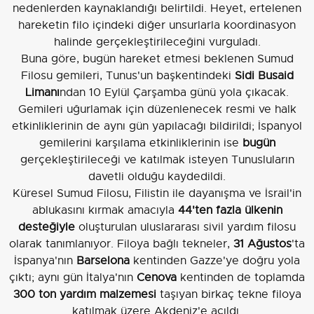
nedenlerden kaynaklandığı belirtildi. Heyet, ertelenen
hareketin filo içindeki diğer unsurlarla koordinasyon
halinde gerçekleştirileceğini vurguladı.
Buna göre, bugün hareket etmesi beklenen Sumud
Filosu gemileri, Tunus'un başkentindeki
Sidi Busaid
Limanı
ndan 10 Eylül Çarşamba günü yola çıkacak.
Gemileri uğurlamak için düzenlenecek resmi ve halk
etkinliklerinin de aynı gün yapılacağı bildirildi; İspanyol
gemilerini karşılama etkinliklerinin ise
bugün
gerçekleştirileceği ve katılmak isteyen Tunusluların
davetli olduğu kaydedildi.
Küresel Sumud Filosu, Filistin ile dayanışma ve İsrail'in
ablukasını kırmak amacıyla
44'ten fazla ülkenin
desteğiyle
oluşturulan uluslararası sivil yardım filosu
olarak tanımlanıyor. Filoya bağlı tekneler,
31 Ağustos
'ta
İspanya'nın
Barselona
kentinden Gazze'ye doğru yola
çıktı; aynı gün İtalya'nın
Cenova
kentinden de toplamda
300 ton yardım malzemesi
taşıyan birkaç tekne filoya
katılmak üzere Akdeniz'e açıldı.