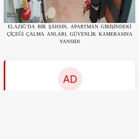
ELAZIĞ’DA BİR ŞAHSIN, APARTMAN GİRİŞİNDEKİ
ÇİÇEĞİ ÇALMA ANLARI, GÜVENLİK KAMERASINA
YANSIDI
EDİTÖR
Ahmet Demir
Ben Ahmet Demir, 30 yaşındayım, İstanbul.
aksiyon.com.tr Gündem ekibinin 'son dakika'
uzmanıyım diyebilirsiniz. Kriz anları benim işim. En