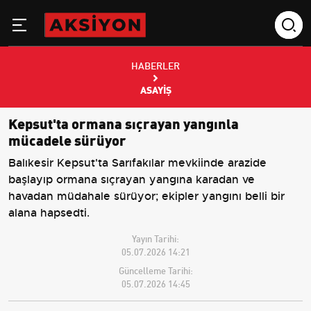
HABERLER
ASAYIŞ
Kepsut'ta ormana sıçrayan yangınla
mücadele sürüyor
Balıkesir Kepsut'ta Sarıfakılar mevkiinde arazide
başlayıp ormana sıçrayan yangına karadan ve
havadan müdahale sürüyor; ekipler yangını belli bir
alana hapsedti.
Yayın Tarihi:
05.07.2026 14:21
Güncelleme Tarihi:
05.07.2026 14:45