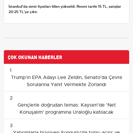
İstanbul'da simit fiyatları fiilen yükseldi: Resmi tarife 15 TL, satışlar
20-25 TL'ye çıktı
ÇOK OKUNAN HABERLER
1
Trump'ın EPA Adayı Lee Zeldin, Senato'da Çevre
Sorularına Yanıt Vermekte Zorlandı
2
Gençlerle doğrudan temas: Kayseri'de 'Net
Konuşalım' programına Uraloğlu katılacak
3
Yatırımlarla büyüyen Sungurlu'da toplu açılış ve