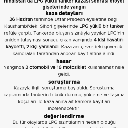
Hindistan'da LPG yüklü tanker kazası sonrası otoyol
gişelerinde yangın
kaza detayları
26 Haziran
tarihinde Uttar Pradesh eyaletine bağlı
Kaushambi'deki Sihori gişelerinde
LPG yüklü bir tanker
refüje çarptı. Tankerde oluşan sızıntıyla yayılan LPG'nin
aniden tutuşması sonucu çıkan yangında
4 kişi hayatını
kaybetti, 2 kişi yaralandı
. Kaza anı çevredeki güvenlik
kameraları tarafından anbean kayıt altına alındı.
hasar
Yangında
2 otomobil ve 16 motosiklet
kullanılamaz hale
geldi.
soruşturma
Kazayla ilgili soruşturma başlatıldı. Soruşturma
kapsamında tankerin teknik durumu, yükleme ve taşıma
koşulları ile kaza anına ait kamera kayıtları
incelenecektir.
değerlendirme
Bu tür olaylarda LPG sızıntılarının neden olduğu