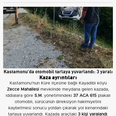
Kastamonu’da otomobil tarlaya yuvarlandı: 3 yaralı
Kaza ayrıntıları
Kastamonu’nun Küre ilçesine bağlı Kayadibi köyü
Zecce Mahallesi
mevkiinde meydana gelen kazada,
iddialara göre
S.M.
yönetimindeki
37 ACA 615
plakalı
otomobil, sürücünün direksiyon hakimiyetini
kaybetmesi sonucu yoldan çıkarak yol kenarındaki
tarlaya yuvarlandı. Kazada araçtaki
3 kişi yaralandı
.