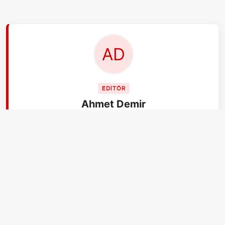
EDİTÖR
Ahmet Demir
Ben Ahmet Demir, 30 yaşındayım, İstanbul.
aksiyon.com.tr Gündem ekibinin 'son dakika'
uzmanıyım diyebilirsiniz. Kriz anları benim işim. En
stresli anlarda soğukkanlılığımı korurum ve en hızlı, en
doğru bilgiyi almak için uğraşırım. Pratik çözümler
benden sorulur.