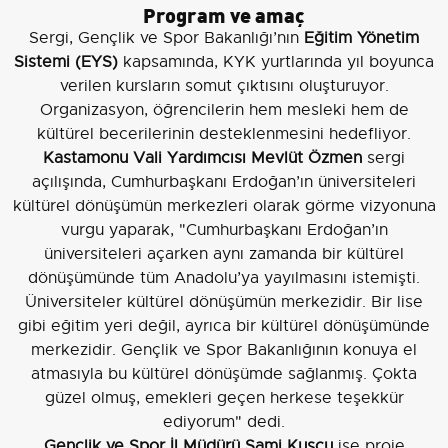
Program ve amaç
Sergi, Gençlik ve Spor Bakanlığı’nın
Eğitim Yönetim
Sistemi (EYS)
kapsamında, KYK yurtlarında yıl boyunca
verilen kursların somut çıktısını oluşturuyor.
Organizasyon, öğrencilerin hem mesleki hem de
kültürel becerilerinin desteklenmesini hedefliyor.
Kastamonu Vali Yardımcısı Mevlüt Özmen
sergi
açılışında, Cumhurbaşkanı Erdoğan’ın üniversiteleri
kültürel dönüşümün merkezleri olarak görme vizyonuna
vurgu yaparak, "Cumhurbaşkanı Erdoğan’ın
üniversiteleri açarken aynı zamanda bir kültürel
dönüşümünde tüm Anadolu’ya yayılmasını istemişti.
Üniversiteler kültürel dönüşümün merkezidir. Bir lise
gibi eğitim yeri değil, ayrıca bir kültürel dönüşümünde
merkezidir. Gençlik ve Spor Bakanlığının konuya el
atmasıyla bu kültürel dönüşümde sağlanmış. Çokta
güzel olmuş, emekleri geçen herkese teşekkür
ediyorum" dedi.
Gençlik ve Spor İl Müdürü Sami Kuşcu
ise proje