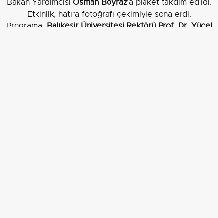
Bakan Yardımcısı
Osman Boyraz
'a plaket takdim edildi.
Etkinlik, hatıra fotoğrafı çekimiyle sona erdi.
Programa;
Balıkesir Üniversitesi Rektörü Prof. Dr. Yücel
Oğurlu
,
AK Parti Balıkesir İl Başkanı Mehmet Aydemir
,
Bigadiç Belediye Başkanı Mustafa Göksel
,
Kepsut
Belediye Başkanı İsmail Cankul
, rektör yardımcıları
Prof. Dr. Cevdet Avcıkurt
,
Prof. Dr. Murat Doğdubay
ve
Prof. Dr. Fatih Satıl
, senato üyeleri, akademik ve idari
personel ile çok sayıda öğrenci katıldı.