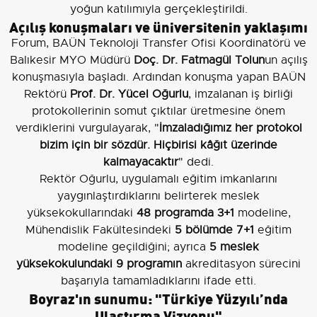
yoğun katılımıyla gerçekleştirildi.
Açılış konuşmaları ve üniversitenin yaklaşımı
Forum, BAÜN Teknoloji Transfer Ofisi Koordinatörü ve
Balıkesir MYO Müdürü
Doç. Dr. Fatmagül Tolun
un açılış
konuşmasıyla başladı. Ardından konuşma yapan BAÜN
Rektörü
Prof. Dr. Yücel Oğurlu
, imzalanan iş birliği
protokollerinin somut çıktılar üretmesine önem
verdiklerini vurgulayarak, "
İmzaladığımız her protokol
bizim için bir sözdür. Hiçbirisi kâğıt üzerinde
kalmayacaktır
" dedi.
Rektör Oğurlu, uygulamalı eğitim imkanlarını
yaygınlaştırdıklarını belirterek meslek
yüksekokullarındaki
48 programda 3+1
modeline,
Mühendislik Fakültesindeki
5 bölümde 7+1
eğitim
modeline geçildiğini; ayrıca
5 meslek
yüksekokulundaki 9 programın
akreditasyon sürecini
başarıyla tamamladıklarını ifade etti.
Boyraz'ın sunumu: "Türkiye Yüzyılı’nda
Ulaştırma Vizyonu"