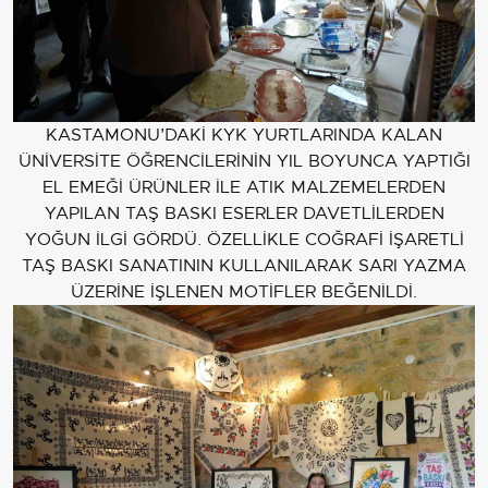
KASTAMONU’DAKİ KYK YURTLARINDA KALAN
ÜNİVERSİTE ÖĞRENCİLERİNİN YIL BOYUNCA YAPTIĞI
EL EMEĞİ ÜRÜNLER İLE ATIK MALZEMELERDEN
YAPILAN TAŞ BASKI ESERLER DAVETLİLERDEN
YOĞUN İLGİ GÖRDÜ. ÖZELLİKLE COĞRAFİ İŞARETLİ
TAŞ BASKI SANATININ KULLANILARAK SARI YAZMA
ÜZERİNE İŞLENEN MOTİFLER BEĞENİLDİ.