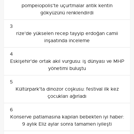
pompeiopolis'te uçurtmalar antik kentin
gökyüzünü renklendirdi
3
rize'de yükselen recep tayyip erdoğan camii
inşaatında inceleme
4
Eskişehir'de ortak akıl vurgusu: iş dünyası ve MHP
yönetimi buluştu
5
Kültürpark’ta dinozor coşkusu: festival ilk kez
çocukları ağırladı
6
Konserve patlamasına kapılan bebekten iyi haber:
9 aylık Eliz aylar sonra tamamen iyileşti