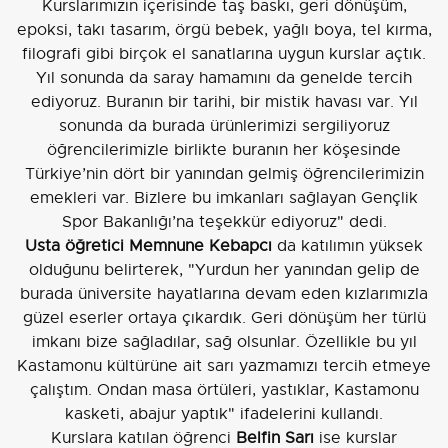
Kurslarımızın içerisinde taş baskı, geri dönüşüm,
epoksi, takı tasarım, örgü bebek, yağlı boya, tel kırma,
filografi gibi birçok el sanatlarına uygun kurslar açtık.
Yıl sonunda da saray hamamını da genelde tercih
ediyoruz. Buranın bir tarihi, bir mistik havası var. Yıl
sonunda da burada ürünlerimizi sergiliyoruz
öğrencilerimizle birlikte buranın her köşesinde
Türkiye’nin dört bir yanından gelmiş öğrencilerimizin
emekleri var. Bizlere bu imkanları sağlayan Gençlik
Spor Bakanlığı’na teşekkür ediyoruz" dedi.
Usta öğretici Memnune Kebapcı
da katılımın yüksek
olduğunu belirterek, "Yurdun her yanından gelip de
burada üniversite hayatlarına devam eden kızlarımızla
güzel eserler ortaya çıkardık. Geri dönüşüm her türlü
imkanı bize sağladılar, sağ olsunlar. Özellikle bu yıl
Kastamonu kültürüne ait sarı yazmamızı tercih etmeye
çalıştım. Ondan masa örtüleri, yastıklar, Kastamonu
kasketi, abajur yaptık" ifadelerini kullandı.
Kurslara katılan öğrenci
Belfin Sarı
ise kurslar