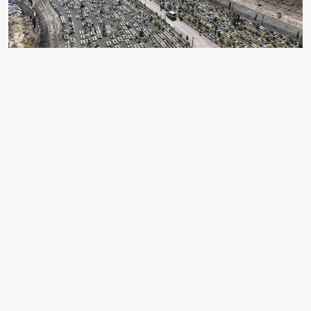
DEPREMDE YAKINLARINI KAYBEDEN VATANDAŞLAR
ANTAKYA İLÇESİ NARLICA MAHALLESİ'NDE DEPREM
MEZARLIĞINA AKIN ETTİ.