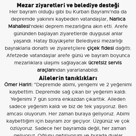
Mezar ziyaretleri ve belediye desteği
Her bayram olduğu gibi bu Kurban Bayramı'nda da
depremde yakınını kaybeden vatandaşlar,
Narlıca
Mahallesi
'ndeki deprem mezarlığına akın etti. Arefe
gününden başlayan ziyaretlerde duygusal anlar
yaşandı. Hatay Büyükşehir Belediyesi mezarlığı
bayraklarla donattı ve ziyaretçilere
çiçek fidesi
dağıttı.
Afetzede vatandaşlar arefe günü ve bayram boyunca
mezarlıklara ulaşımı sağlayacak
ücretsiz servis
araçları
ndan yararlanabildi.
Ailelerin tanıklıkları
Ömer Hariri:
"Depremde abimi, yengemi ve 2 yeğenimi
kaybettim. Depremde sağ çıkan bir yeğenim kaldı.
Yeğenimi 7 gün sonra enkazdan çıkarttık. Aileden
sadece yeğenim kaldı ve biz de tek yaşıyoruz. Ben
amcası oluyorum. Her zaman buraya geliyoruz. Abimi
kaybettiğim için bayram zor geçiyor. Üzgünüz ve çok
özlüyoruz. Sadece her bayramda değil, her zaman
geliyoruz. Oğlunu getiriyorum ve burada dualar