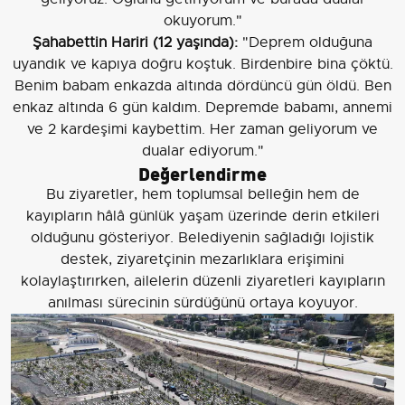
okuyorum."
Şahabettin Hariri (12 yaşında):
"Deprem olduğuna
uyandık ve kapıya doğru koştuk. Birdenbire bina çöktü.
Benim babam enkazda altında dördüncü gün öldü. Ben
enkaz altında 6 gün kaldım. Depremde babamı, annemi
ve 2 kardeşimi kaybettim. Her zaman geliyorum ve
dualar ediyorum."
Değerlendirme
Bu ziyaretler, hem toplumsal belleğin hem de
kayıpların hâlâ günlük yaşam üzerinde derin etkileri
olduğunu gösteriyor. Belediyenin sağladığı lojistik
destek, ziyaretçinin mezarlıklara erişimini
kolaylaştırırken, ailelerin düzenli ziyaretleri kayıpların
anılması sürecinin sürdüğünü ortaya koyuyor.