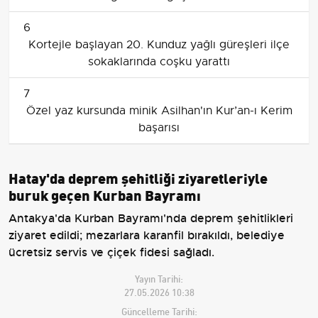
6
Kortejle başlayan 20. Kunduz yağlı güreşleri ilçe
sokaklarında coşku yarattı
7
Özel yaz kursunda minik Asilhan'ın Kur’an-ı Kerim
başarısı
Hatay'da deprem şehitliği ziyaretleriyle
buruk geçen Kurban Bayramı
Antakya'da Kurban Bayramı'nda deprem şehitlikleri
ziyaret edildi; mezarlara karanfil bırakıldı, belediye
ücretsiz servis ve çiçek fidesi sağladı.
Yayın Tarihi:
27.05.2026 10:38
Güncelleme Tarihi: