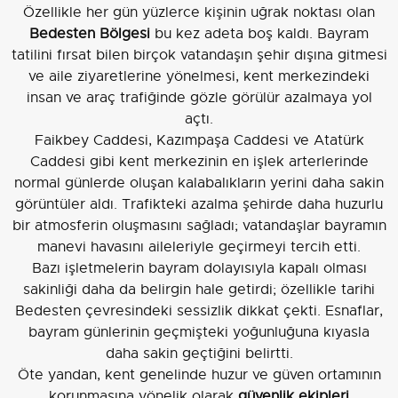
Özellikle her gün yüzlerce kişinin uğrak noktası olan
Bedesten Bölgesi
bu kez adeta boş kaldı. Bayram
tatilini fırsat bilen birçok vatandaşın şehir dışına gitmesi
ve aile ziyaretlerine yönelmesi, kent merkezindeki
insan ve araç trafiğinde gözle görülür azalmaya yol
açtı.
Faikbey Caddesi, Kazımpaşa Caddesi ve Atatürk
Caddesi gibi kent merkezinin en işlek arterlerinde
normal günlerde oluşan kalabalıkların yerini daha sakin
görüntüler aldı. Trafikteki azalma şehirde daha huzurlu
bir atmosferin oluşmasını sağladı; vatandaşlar bayramın
manevi havasını aileleriyle geçirmeyi tercih etti.
Bazı işletmelerin bayram dolayısıyla kapalı olması
sakinliği daha da belirgin hale getirdi; özellikle tarihi
Bedesten çevresindeki sessizlik dikkat çekti. Esnaflar,
bayram günlerinin geçmişteki yoğunluğuna kıyasla
daha sakin geçtiğini belirtti.
Öte yandan, kent genelinde huzur ve güven ortamının
korunmasına yönelik olarak
güvenlik ekipleri