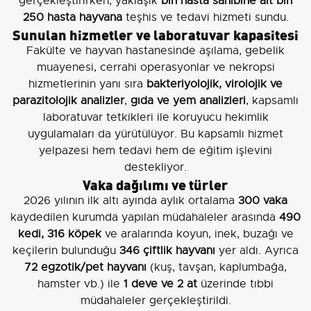
gerçekleştirirken, yaklaşık
bin hasta sahibine ait bin
250 hasta hayvana
teşhis ve tedavi hizmeti sundu.
Sunulan hizmetler ve laboratuvar kapasitesi
Fakülte ve hayvan hastanesinde aşılama, gebelik
muayenesi, cerrahi operasyonlar ve nekropsi
hizmetlerinin yanı sıra
bakteriyolojik, virolojik ve
parazitolojik analizler
,
gıda ve yem analizleri
, kapsamlı
laboratuvar tetkikleri ile koruyucu hekimlik
uygulamaları da yürütülüyor. Bu kapsamlı hizmet
yelpazesi hem tedavi hem de eğitim işlevini
destekliyor.
Vaka dağılımı ve türler
2026 yılının ilk altı ayında aylık ortalama
300 vaka
kaydedilen kurumda yapılan müdahaleler arasında
490
kedi, 316 köpek
ve aralarında koyun, inek, buzağı ve
keçilerin bulunduğu
346 çiftlik hayvanı
yer aldı. Ayrıca
72 egzotik/pet hayvanı
(kuş, tavşan, kaplumbağa,
hamster vb.) ile
1 deve ve 2 at
üzerinde tıbbi
müdahaleler gerçekleştirildi.