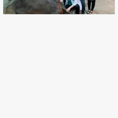
BALIKESİR VETERİNER FAKÜLTESİNDE BİN 250
HASTA HAYVANA TEŞHİS VE TEDAVİ HİZMETİ
SUNULDU