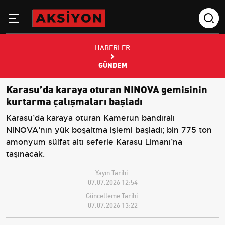
HABERLER
GÜNDEM
Karasu’da karaya oturan NINOVA gemisinin
kurtarma çalışmaları başladı
Karasu’da karaya oturan Kamerun bandıralı
NINOVA’nın yük boşaltma işlemi başladı; bin 775 ton
amonyum sülfat altı seferle Karasu Limanı’na
taşınacak.
Yayın Tarihi:
07.07.2026 12:54
Güncelleme Tarihi:
07.07.2026 13:22