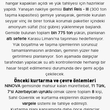
hangar kapakları açıldı ve yük tahliyesi için hazırlıklar
yapıldı. Yanaşan nakliye gemisi
Bahri Reis - III
(300 ton
taşıma kapasitesi) gemiye yanaşarak, gemide kurulan
seyyar vinç ile birer tonluk korumalı paketler içindeki
amonyum sülfat (toz gübre) yüklenmeye başlandı.
Gemide bulunan toplam
bin 775 ton
yükün, planlanan
altı seferle
Karasu Limanı’na taşınması hedefleniyor.
Yük boşaltma ve taşıma işlemlerinin sorunsuz
tamamlanmasının ardından, geminin yüzer hale
getirilmesi planlanıyor. Son aşamada dalgıçlar
tarafından yapılacak su altı kontrollerinde herhangi bir
hasar tespit edilmemesi durumunda dev gemi açığa
çekilecek.
Önceki kurtarma ve çevre önlemleri
NINOVA
gemisinde mahsur kalan mürettebat,
1’i Türk,
7’si Azerbaycan uyruklu
olmak üzere toplam
8
kişi,
Sahil Güvenlik ve kurtarma ekiplerinin düzenlediği
vargele
sistemi ile tahliye edilmişti.
Kurtarma planı kapsamında daha önce dalgıçlar