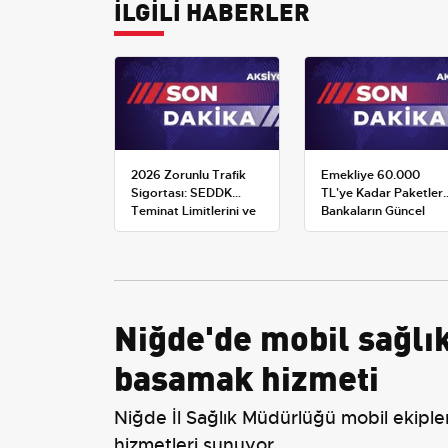
İLGİLİ HABERLER
2026 Zorunlu Trafik
Emekliye 60.000
Sigortası: SEDDK
TL'ye Kadar Paketler:
Teminat Limitlerini ve
Bankaların Güncel
Çoklu Araç Tarifesini
Promosyon ve Ek
Yeniden Belirledi
Avantajları
Niğde'de mobil sağlık
basamak hizmeti
Niğde İl Sağlık Müdürlüğü mobil ekiple
hizmetleri sunuyor.