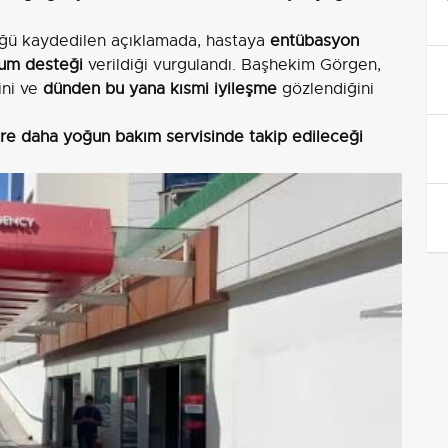
üğü kaydedilen açıklamada, hastaya
entübasyon
num desteği
verildiği vurgulandı. Başhekim Görgen,
ini ve
dünden bu yana kısmi iyileşme
gözlendiğini
üre daha yoğun bakım servisinde takip edileceği