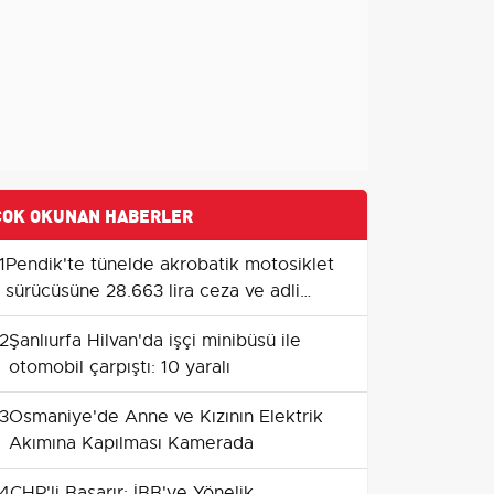
ÇOK OKUNAN HABERLER
1
Pendik'te tünelde akrobatik motosiklet
sürücüsüne 28.663 lira ceza ve adli
işlem
2
Şanlıurfa Hilvan'da işçi minibüsü ile
otomobil çarpıştı: 10 yaralı
3
Osmaniye'de Anne ve Kızının Elektrik
Akımına Kapılması Kamerada
4
CHP'li Başarır: İBB'ye Yönelik