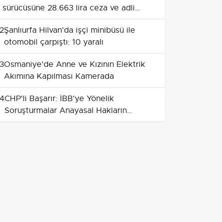
sürücüsüne 28.663 lira ceza ve adli
işlem
2
Şanlıurfa Hilvan'da işçi minibüsü ile
otomobil çarpıştı: 10 yaralı
3
Osmaniye'de Anne ve Kızının Elektrik
Akımına Kapılması Kamerada
4
CHP'li Başarır: İBB'ye Yönelik
Soruşturmalar Anayasal Hakların
İhlalidir
5
Van'ın Çatak İlçesinde Bitkin Halde
Bulunan Katıra Müdahale Edildi
6
Afyonkarahisar'da Yolcu Otobüsü
Devrildi: 1 Ölü, 25 Yaralı
7
Beyaz Saray: Trump ve Zelenskiy Enerji
Üretiminde Kısmi Ateşkes Üzerinde