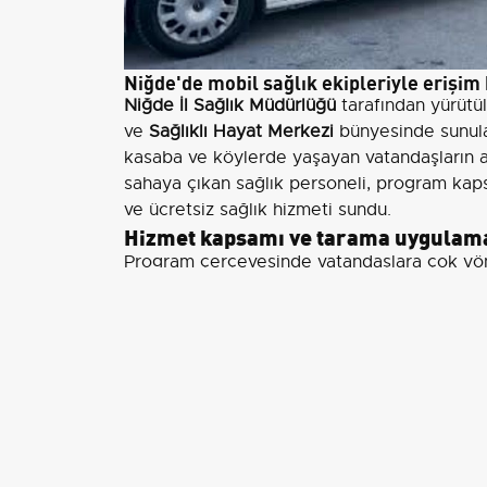
Niğde'de mobil sağlık ekipleriyle erişim 
Niğde İl Sağlık Müdürlüğü
tarafından yürütül
ve
Sağlıklı Hayat Merkezi
bünyesinde sunula
kasaba ve köylerde yaşayan vatandaşların ay
sahaya çıkan sağlık personeli, program ka
ve ücretsiz sağlık hizmeti sundu.
Hizmet kapsamı ve tarama uygulam
Program çerçevesinde vatandaşlara çok yönl
Sigara Bırakma Polikliniği
nde doktorlar tara
çocuk sağlığı kapsamında
2-6 yaş grubunda
yapılıyor ve ailelere gelişim süreçleri hakkı
Ayrıca
KETEM
kapsamında
rahim ağzı (serv
gerçekleştiriliyor. Diyetisyenler tarafında
danışmanlık sunuluyor; koruyucu ağız ve diş s
halkla buluşuyor.
Evde sağlık hizmetleri ve uzman mu