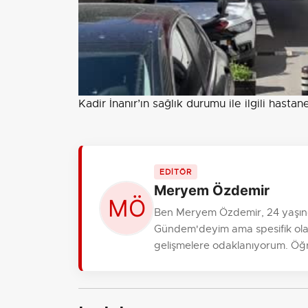
Kadir İnanır’ın sağlık durumu ile ilgili has
EDİTÖR
Meryem Özdemir
Ben Meryem Özdemir, 24 yaşınd
Gündem'deyim ama spesifik olara
gelişmelere odaklanıyorum. Öğre