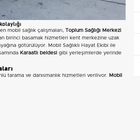
kolaylığı
en mobil sağlık çalışmaları,
Toplum Sağlığı Merkezi
n birinci basamak hizmetleri kent merkezine uzak
ağına götürülüyor. Mobil Sağlıklı Hayat Ekibi ile
psamında
Karaatlı beldesi
gibi yerleşimlerde yerinde
aları
ü tarama ve danışmanlık hizmetleri veriliyor.
Mobil
fından sigara bırakma danışmanlığı sağlanırken,
ki çocukların büyüme ve gelişim değerlendirmeleri
nda bilgilendirme yapılıyor.
iks) ve kolorektal kanser taramaları
n sağlıklı beslenme ve obeziteyle mücadele konusunda
ağlığı hizmetleri de mobil diş üniteleri aracılığıyla
ayeneleri