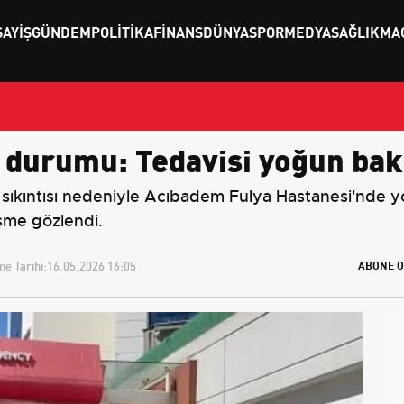
SAYIŞ
GÜNDEM
POLITIKA
FINANS
DÜNYA
SPOR
MEDYA
SAĞLIK
MA
ık durumu: Tedavisi yoğun ba
 sıkıntısı nedeniyle Acıbadem Fulya Hastanesi'nde 
eşme gözlendi.
e Tarihi:
16.05.2026 16:05
ABONE O