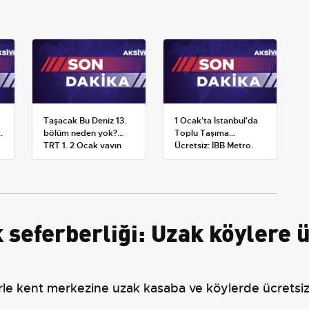
Taşacak Bu Deniz 13.
1 Ocak'ta İstanbul'da
bölüm neden yok?
Toplu Taşıma
TRT 1, 2 Ocak yayın
Ücretsiz: İBB Metro,
planını değiştirdi
Metrobüs ve Otobüs
Ek Seferlerini Açıkladı
 seferberliği: Uzak köylere ü
rle kent merkezine uzak kasaba ve köylerde ücretsiz