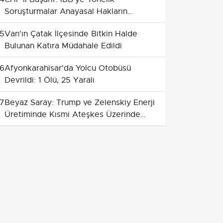
Soruşturmalar Anayasal Hakların
İhlalidir
5
Van'ın Çatak İlçesinde Bitkin Halde
Bulunan Katıra Müdahale Edildi
6
Afyonkarahisar'da Yolcu Otobüsü
Devrildi: 1 Ölü, 25 Yaralı
7
Beyaz Saray: Trump ve Zelenskiy Enerji
Üretiminde Kısmi Ateşkes Üzerinde
Anlaştı