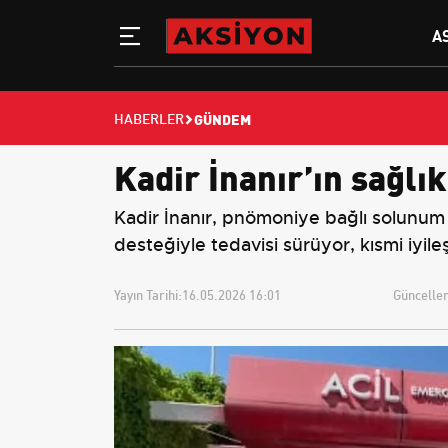
A
GÜNDEM
HABERLER
Kadir İnanır’ın sağl
Kadir İnanır, pnömoniye bağlı solunum
desteğiyle tedavisi sürüyor, kısmi iyil
Yayın Tarihi:
16.05.2026 16:01
Güncellem