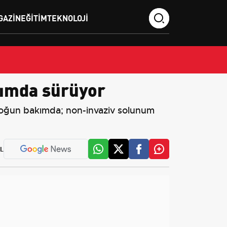
GAZIN
EĞITIM
TEKNOLOJI
kımda sürüyor
yoğun bakımda; non-invaziv solunum
L