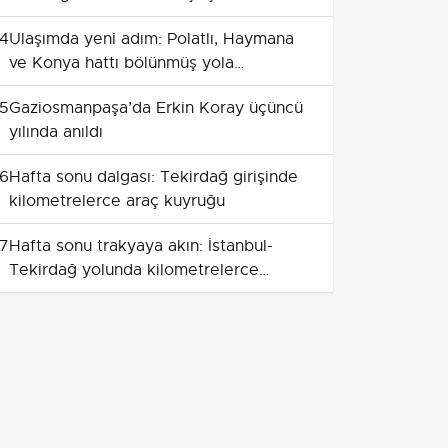
Konuştu
4
Ulaşımda yeni adım: Polatlı, Haymana
ve Konya hattı bölünmüş yola
kavuşuyor
5
Gaziosmanpaşa’da Erkin Koray üçüncü
yılında anıldı
6
Hafta sonu dalgası: Tekirdağ girişinde
kilometrelerce araç kuyruğu
7
Hafta sonu trakyaya akın: İstanbul-
Tekirdağ yolunda kilometrelerce
kuyruk