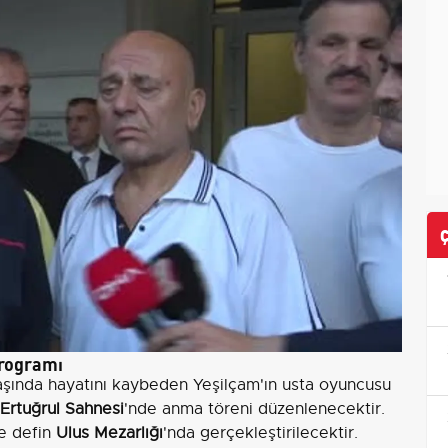
programı
aşında hayatını kaybeden Yeşilçam'ın usta oyuncusu
Ertuğrul Sahnesi
'nde anma töreni düzenlenecektir.
ve defin
Ulus Mezarlığı
'nda gerçekleştirilecektir.