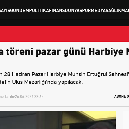
SAYIŞ
GÜNDEM
POLITIKA
FINANS
DÜNYA
SPOR
MEDYA
SAĞLIK
MA
ma töreni pazar günü Harbiye
çin 28 Haziran Pazar Harbiye Muhsin Ertuğrul Sahnes
efin Ulus Mezarlığı'nda yapılacak.
e Tarihi:
26.06.2026 22:32
ABONE O