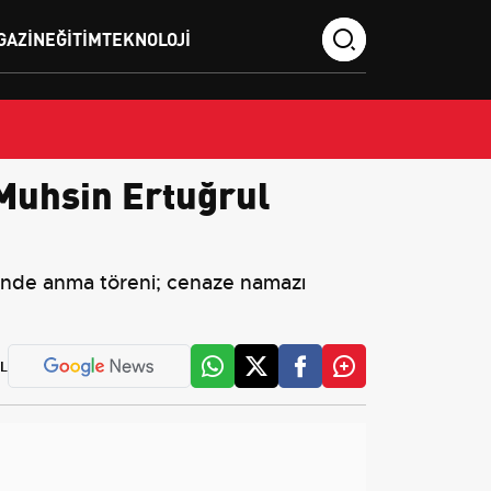
GAZIN
EĞITIM
TEKNOLOJI
 Muhsin Ertuğrul
i'nde anma töreni; cenaze namazı
L