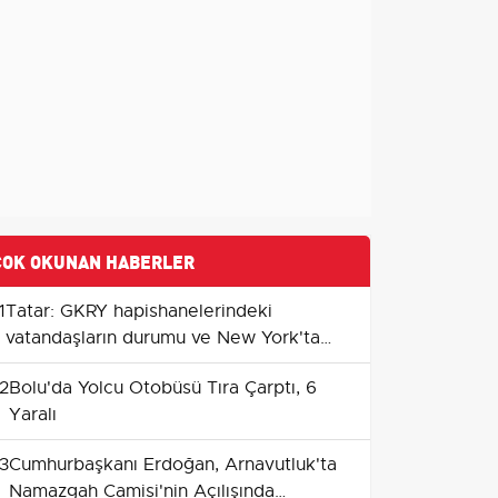
ÇOK OKUNAN HABERLER
1
Tatar: GKRY hapishanelerindeki
vatandaşların durumu ve New York'ta
BM gündemi
2
Bolu'da Yolcu Otobüsü Tıra Çarptı, 6
Yaralı
3
Cumhurbaşkanı Erdoğan, Arnavutluk'ta
Namazgah Camisi'nin Açılışında