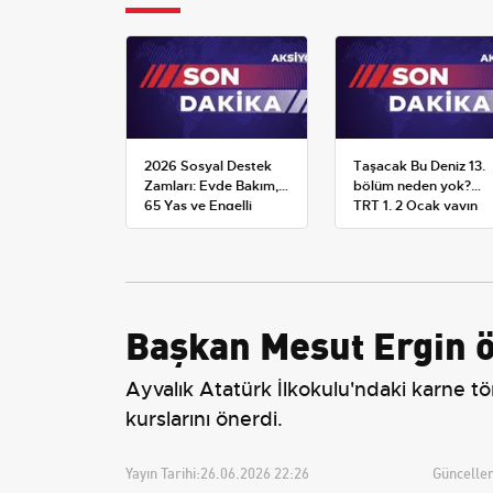
2026 Sosyal Destek
Taşacak Bu Deniz 13.
Zamları: Evde Bakım,
bölüm neden yok?
65 Yaş ve Engelli
TRT 1, 2 Ocak yayın
Maaşlarında Yeni
planını değiştirdi
Tahminler
Başkan Mesut Ergin ö
Ayvalık Atatürk İlkokulu'ndaki karne tö
kurslarını önerdi.
Yayın Tarihi:
26.06.2026 22:26
Güncellem