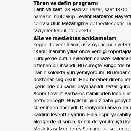
Tören ve defin programı
Tarih ve saat:
28 Haziran Pazar, saat 13.00.
namazını müteakip
Levent Barbaros Hayrett
sonrası
Ulus Mezarlığı
'na defnedilecektir. D
taziyeler kabul edilecektir.
Aile ve meslektaş açıklamaları
Yeğeni Levent İnanır, usta oyuncunun vefatıyla
"Kadir İnanır’ın yıllar önce verdiği röportaj
Türkiye’de bütün evlerden cenaze kalkacak’
özlenen bir insandı. Bu süreçte Bingöl’de b
İnanın sokakta yürüyemiyordum. Bu kadar sev
doktorlar sağ olsun. Hep beraber direndiler a
içerisinde bu kadar dayanabildi. Pazar günü 
Sonra Levent Barbaros Camii’nden kaldırıla
defnedeceğiz. Büyük bir yıldız daha gökyü
sürecinden önceydi. Direniyordu ama o da b
kaldırın leventte yatırın. Hala espri yapabil
akciğerde ki sorun. Kendi de yorulmuştu ka
Meslektaşı Menderes Samancılar ise cenaze