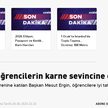
2026 Ehliyet,
1 Ocak'ta İstanbul'da
Pasaport ve Kimlik
Toplu Taşıma
Kartı Harçları
Ücretsiz: İBB Metro,
Resmileşti: Yeni
Metrobüs ve Otobüs
Tarifeler ve Geçerlilik
Ek Seferlerini Açıkladı
Tarihi
ğrencilerin karne sevincine 
renine katılan Başkan Mesut Ergin, öğrencilere iyi ta
e Tarihi:
26.06.2026 22:26
ABONE O