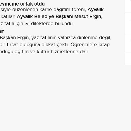
evincine ortak oldu
siyle düzenlenen karne dağıtım töreni,
Ayvalık
 katılan
Ayvalık Belediye Başkanı Mesut Ergin
,
tatili için iyi dileklerde bulundu.
ar
aşkan Ergin, yaz tatilinin yalnızca dinlenme değil,
bir fırsat olduğuna dikkat çekti. Öğrencilere kitap
duğu eğitim ve kültür hizmetlerine dair
r verdi: "Yaz tatili başladı. Dinlenin, gezin, oynayın
natı olan çocuklarımıza, gençlerimize ve onları
ler diliyorum".
anelerinin
ve
mahalle evlerinde düzenlenen kursların
, öğrencilere ayrıca
19 Mayıs Cihan Şişman Gençlik
etkinlik ve kurslara katılma çağrısında bulundu.
önemi değerlendirmesi
ik ve kaynak sunma taahhüdü, öğrencilerin hem
elenmesine katkı sağlar. Bu tür yerel inisiyatifler,