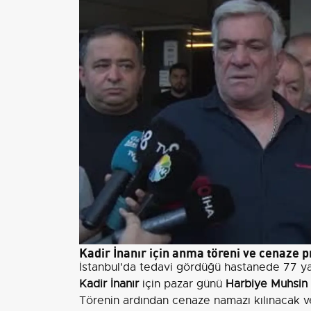
Kadir İnanır için anma töreni ve cenaze 
İstanbul'da tedavi gördüğü hastanede 77 y
Kadir İnanır
için pazar günü
Harbiye Muhsin 
Törenin ardından cenaze namazı kılınacak 