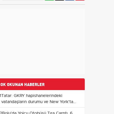
ÇOK OKUNAN HABERLER
1
Tatar: GKRY hapishanelerindeki
vatandaşların durumu ve New York'ta
BM gündemi
2
Bolu'da Yolcu Otobüsü Tıra Çarptı, 6