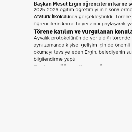
Başkan Mesut Ergin öğrencilerin karne s
2025-2026 eğitim öğretim yılının sona erme
Atatürk İlkokulu
nda gerçekleştirildi. Törene
öğrencilerin karne heyecanını paylaşarak yaz 
Törene katılım ve vurgulanan konul
Ayvalık protokolünün de yer aldığı törende B
aynı zamanda kişisel gelişim için de önemli 
okumayı tavsiye eden Ergin, belediyenin sun
bilgilendirme yaptı.
Başkanın öğrencilere çağrısı
Mesut Ergin
öğrencilere hitaben şu sözlere ye
ve bol bol kitap okuyun. Geleceğimizin temi
yetiştiren fedakâr öğretmenlerimize iyi tatil
Ergin, yaz dönemi boyunca
belediye kütüph
hizmet vermeye devam edeceğini belirterek
Merkezi
ve
Oktay Ekinci Karikatürlü Ev
deki 
Yerel destek ve öğrencilerin yaz d
Belediyenin yaz boyunca erişilebilir etkinl
dinlenme hem de öğrenme ihtiyaçlarının deng