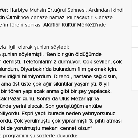
Yer:
Harbiye Muhsin Ertuğrul Sahnesi. Ardından ikindi
in Camii
'nde cenaze namazı kılınacaktır. Cenaze
efin töreni sonrası
Akatlar Kültür Merkezi
'nde
 ilgili olarak şunları söyledi:
da şunları söylemişti. ’Ben bir gün öldüğümde
 demişti. Telefonlarımız durmuyor. Çok sevilen, çok
ulundum, Diyarbakır’da bulundum film çekmek için.
ildiğini bilmiyordum. Direndi, hastane sağ olsun,
ma üst üste çok ağır sıkıntılar yaşamıştı. 8 yıl
bir tören yapılacak anma gibi bir şey yapılacak.
cak Pazar günü. Sonra da Ulus Mezarlığı’na
zünde yerini alacak. Son görüştüğüm entübe
iliyordu. Espri yaptı burada neden yatırıyorsunuz
iyordu. Çok yorulmuştu çok yıpranmıştı 3. pıhtı atması
lbi de yorulmuştu mekanı cennet olsun"
 programını şu sözlerle duyurdu: