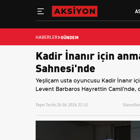
A
GÜNDEM
HABERLER
Kadir İnanır için an
Sahnesi'nde
Yeşilçam usta oyuncusu Kadir İnanır i
Levent Barbaros Hayrettin Camii'nde, d
Yayın Tarihi:
26.06.2026 22:32
Güncellem