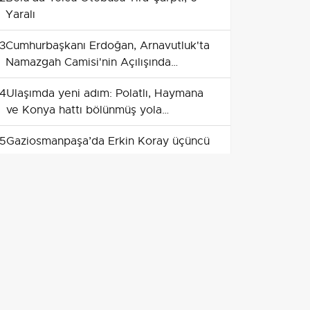
Yaralı
3
Cumhurbaşkanı Erdoğan, Arnavutluk'ta
Namazgah Camisi'nin Açılışında
Konuştu
4
Ulaşımda yeni adım: Polatlı, Haymana
ve Konya hattı bölünmüş yola
kavuşuyor
5
Gaziosmanpaşa’da Erkin Koray üçüncü
yılında anıldı
6
Hafta sonu dalgası: Tekirdağ girişinde
kilometrelerce araç kuyruğu
7
Hafta sonu trakyaya akın: İstanbul-
Tekirdağ yolunda kilometrelerce
kuyruk