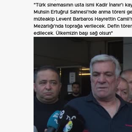
"Türk sinemasının usta ismi Kadir İnanır’ı k
Muhsin Ertuğrul Sahnesi’nde anma töreni ger
müteakip Levent Barbaros Hayrettin Camii’n
Mezarlığı’nda toprağa verilecek. Defin tören
edilecek. Ülkemizin başı sağ olsun"