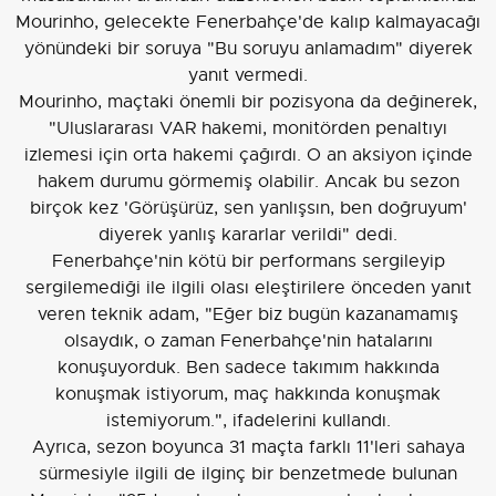
Mourinho, gelecekte Fenerbahçe'de kalıp kalmayacağı
yönündeki bir soruya "Bu soruyu anlamadım" diyerek
yanıt vermedi.
Mourinho, maçtaki önemli bir pozisyona da değinerek,
"Uluslararası VAR hakemi, monitörden penaltıyı
izlemesi için orta hakemi çağırdı. O an aksiyon içinde
hakem durumu görmemiş olabilir. Ancak bu sezon
birçok kez 'Görüşürüz, sen yanlışsın, ben doğruyum'
diyerek yanlış kararlar verildi" dedi.
Fenerbahçe'nin kötü bir performans sergileyip
sergilemediği ile ilgili olası eleştirilere önceden yanıt
veren teknik adam, "Eğer biz bugün kazanamamış
olsaydık, o zaman Fenerbahçe'nin hatalarını
konuşuyorduk. Ben sadece takımım hakkında
konuşmak istiyorum, maç hakkında konuşmak
istemiyorum.", ifadelerini kullandı.
Ayrıca, sezon boyunca 31 maçta farklı 11'leri sahaya
sürmesiyle ilgili de ilginç bir benzetmede bulunan