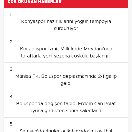
ÇOK OKUNAN HABERLER
1
Konyaspor hazırlıklarını yoğun tempoyla
sürdürüyor
2
Kocaelispor İzmit Milli İrade Meydanı'nda
taraftarla yeni sezona coşkulu başlangıç
3
Manisa FK, Boluspor deplasmanında 2-1 galip
geldi
4
Boluspor'da değişen tablo: Erdem Can Polat
oyuna girdikten sonra sakatlandı
5
Samsun'da ringler açık havada: muay thai