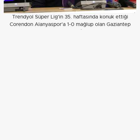
Trendyol Süper Lig'in 35. haftasında konuk ettiği
Corendon Alanyaspor'a 1-0 mağlup olan Gaziantep
FK'de teknik direktör Selçuk İnan, maçın ardından
düzenlenen basın toplantısında açıklamada bulundu.
Trendyol Süper Lig'in 35. haftasında konuk ettiği
Corendon Alanyaspor'a 1-0 mağlup olan Gaziantep