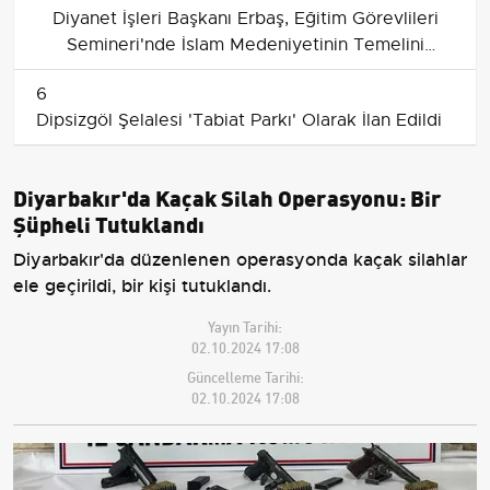
Diyanet İşleri Başkanı Erbaş, Eğitim Görevlileri
Semineri'nde İslam Medeniyetinin Temelini
Vurguladı
6
Dipsizgöl Şelalesi 'Tabiat Parkı' Olarak İlan Edildi
Diyarbakır'da Kaçak Silah Operasyonu: Bir
Şüpheli Tutuklandı
Diyarbakır'da düzenlenen operasyonda kaçak silahlar
ele geçirildi, bir kişi tutuklandı.
Yayın Tarihi:
02.10.2024 17:08
Güncelleme Tarihi:
02.10.2024 17:08