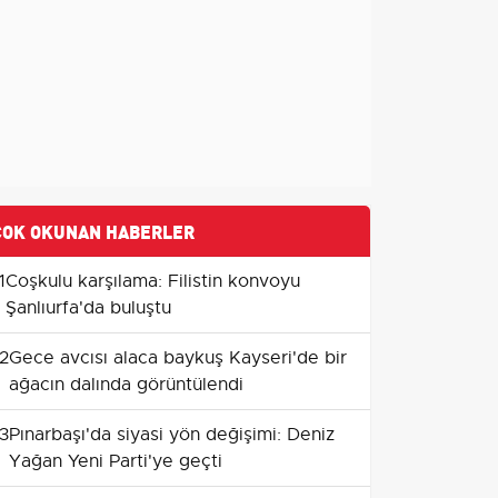
ÇOK OKUNAN HABERLER
1
Coşkulu karşılama: Filistin konvoyu
Şanlıurfa'da buluştu
2
Gece avcısı alaca baykuş Kayseri'de bir
ağacın dalında görüntülendi
3
Pınarbaşı'da siyasi yön değişimi: Deniz
Yağan Yeni Parti'ye geçti