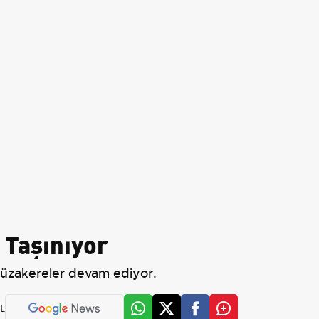
 Taşınıyor
 müzakereler devam ediyor.
L