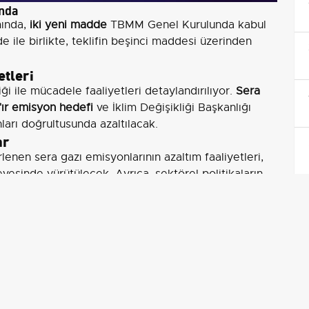
unda
mında,
iki yeni madde
TBMM Genel Kurulunda kabul
e ile birlikte, teklifin beşinci maddesi üzerinden
etleri
ği ile mücadele faaliyetleri detaylandırılıyor.
Sera
fır emisyon hedefi
ve İklim Değişikliği Başkanlığı
ları doğrultusunda azaltılacak.
ar
lenen sera gazı emisyonlarının azaltım faaliyetleri,
evesinde yürütülecek. Ayrıca, sektörel politikaların
ik ihtiyaçlar doğrultusunda bu kurumların görevleri
i
rin en aza indirilmesi ve fırsatların değerlendirilmesi
. Kurumlar, iklim değişikliğine uyumla ilgili planlama
ini hazırlayarak uygulamak zorundalar.
tli tedbirler alınacak, ve
ağaçlandırma
ile
toprak