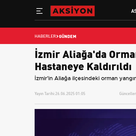
A
GÜNDEM
HABERLER
İzmir Aliağa'da Orma
Hastaneye Kaldırıldı
İzmir'in Aliağa ilçesindeki orman yang
Yayın Tarihi:
26.06.2025 01:05
Güncellem