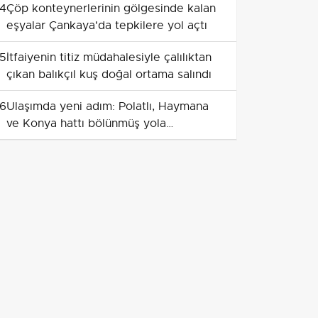
4
Çöp konteynerlerinin gölgesinde kalan
eşyalar Çankaya'da tepkilere yol açtı
5
İtfaiyenin titiz müdahalesiyle çalılıktan
çıkan balıkçıl kuş doğal ortama salındı
6
Ulaşımda yeni adım: Polatlı, Haymana
ve Konya hattı bölünmüş yola
kavuşuyor