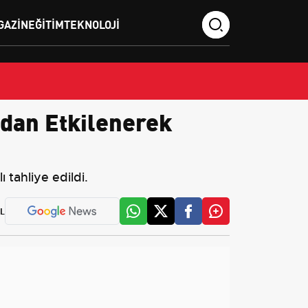
GAZIN
EĞITIM
TEKNOLOJI
ndan Etkilenerek
tahliye edildi.
L