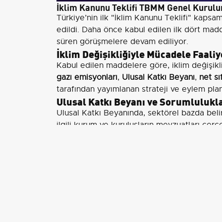
İklim Kanunu Teklifi TBMM Genel Kurul
Türkiye’nin ilk "İklim Kanunu Teklifi" kapsa
edildi. Daha önce kabul edilen ilk dört madd
süren görüşmelere devam ediliyor.
İklim Değişikliğiyle Mücadele Faaliy
Kabul edilen maddelere göre, iklim değişikli
gazı emisyonları
,
Ulusal Katkı Beyanı
,
net sı
tarafından yayımlanan strateji ve eylem plan
Ulusal Katkı Beyanı ve Sorumlulukl
Ulusal Katkı Beyanında, sektörel bazda belir
ilgili kurum ve kuruluşların mevzuatları çerç
uygulanması ve hedeflere ulaşılmasına yönel
gözden geçirilecek.
İklim Değişikliğine Uyum Faaliyetler
Teklife göre, iklim değişikliğine bağlı riskle
amacıyla uyum faaliyetleri gerçekleştirilecek
araçları ve etkilenebilirlik ile risk analizler
Çölleşme ve Erozyonla Mücadele
Çölleşme ve erozyonla mücadele için de çeşi