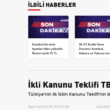
İLGİLİ HABERLER
İstanbul'da simit
26-27 Aralık Hava
fiyatları fiilen yükseldi:
Durumu: İstanbul,
Resmi tarife 15 TL,
Ankara ve Yalova için
satışlar 20-25 TL'ye
Kar Tahminleri
çıktı
İkli Kanunu Teklifi 
Türkiye'nin ilk İklim Kanunu Teklifi'n
Yayın Tarihi:
26.06.2025 01:04
Güncellem