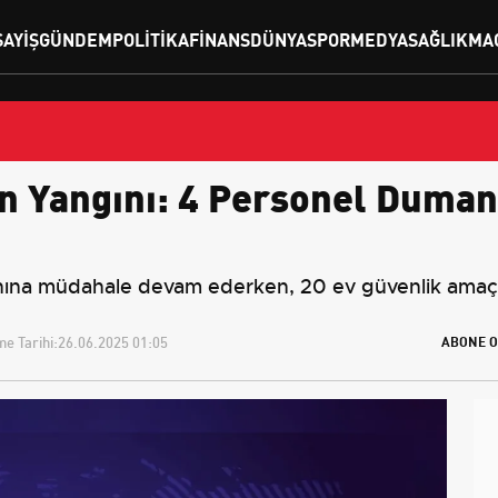
SAYIŞ
GÜNDEM
POLITIKA
FINANS
DÜNYA
SPOR
MEDYA
SAĞLIK
MA
n Yangını: 4 Personel Duma
ınına müdahale devam ederken, 20 ev güvenlik amaçlı 
e Tarihi:
26.06.2025 01:05
ABONE O