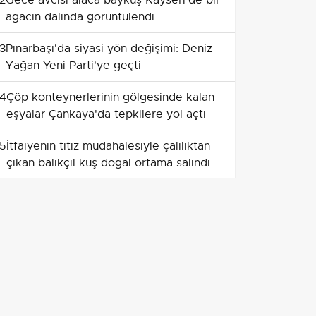
2
Gece avcısı alaca baykuş Kayseri'de bir
ağacın dalında görüntülendi
3
Pınarbaşı'da siyasi yön değişimi: Deniz
Yağan Yeni Parti'ye geçti
4
Çöp konteynerlerinin gölgesinde kalan
eşyalar Çankaya'da tepkilere yol açtı
5
İtfaiyenin titiz müdahalesiyle çalılıktan
çıkan balıkçıl kuş doğal ortama salındı
6
Ulaşımda yeni adım: Polatlı, Haymana
ve Konya hattı bölünmüş yola
kavuşuyor