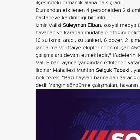
ilçesindeki ormanlık alana da sıçradı.
Dumandan etkilenen 4 personelden 2'si ambu
hastaneye kaldırıldığı bildirildi.
İzmir Valisi
Süleyman Elban
, sosyal medya ü
havadan ve karadan müdahale ettiğini belirt
16 su ikmal aracı, su tankeri, 6 dozer, 2 iş 
jandarma ve itfaiye ekiplerinden oluşan 450
çalışmalara devam etmektedir," ifadelerini k
Vali Elban, ayrıca yangından etkilenen vatand
Ilıpınar Mahallesi Muhtarı
Selçuk Tabaklı
, ya
belirterek, "Bazı hayvan barınakları zarar gö
dedi. Yangın söndürme çalışmaları, havanın