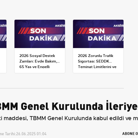
2026 Sosyal Destek
2026 Zorunlu Trafik
Zamları: Evde Bakım,
Sigortası: SEDDK
65 Yaş ve Engelli
Teminat Limitlerini ve
Maaşlarında Yeni
Çoklu Araç Tarifesini
Tahminler
Yeniden Belirledi
TBMM Genel Kurulunda İleriye
in iki maddesi, TBMM Genel Kurulunda kabul edildi ve
e Tarihi:
26.06.2025 01:04
ABONE O