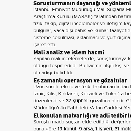
Soruşturmanın dayanağı ve yönteml
İstanbul Emniyet Müdürlüğü Mali Suçlarla M
Araştırma Kurulu (MASAK) tarafından hazırlan
fiziki takip, dijital incelemeler ve iletişim 
bulgular, yasa dışı bahis ve kumar faaliyetle
sisteme sokulması, aklanması ve yurt dışına 
işaret etti.
Mali analiz ve işlem hacmi
Yapılan mali incelemelerde, soruşturmaya k
olduğu tespit edildi. Bu hacmin, ilgili kişi ve
olmadığı belirtildi.
Eş zamanlı operasyon ve gözaltılar
Uzun süreli teknik ve fiziki takibin ardında
İzmir, Kilis, Kırklareli, Kocaeli ve Tokat’t
düzenlendi ve
37 şüpheli
gözaltına alındı. Gö
Müdürlüğü’nün Fatih’teki Vatan Caddesi Yer
El konulan malvarlığı ve adli tedbirl
Soruşturmada suçtan elde edildiği değerlendi
buna göre
19 konut
,
9 arsa
,
1 iş yeri
,
31 moto