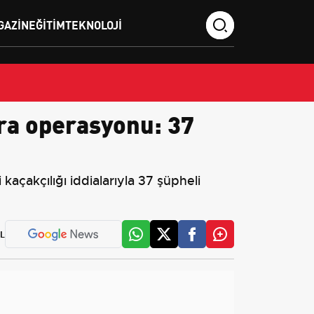
GAZIN
EĞITIM
TEKNOLOJI
ara operasyonu: 37
açakçılığı iddialarıyla 37 şüpheli
L