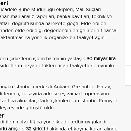
eri
ücadele Şube Müdürlüğü ekipleri, Mali Suçları
an mali analiz raporları, banka kayıtları, teknik ve
kayıtları doğrultusunda harekete geçti. Elde edilen
rinden elde edildiği değerlendirilen gelirlerin finansal
aktarılmasına yönelik organize bir faaliyet ağını
onu şirketlerin işlem hacminin yaklaşık
30 milyar lira
 şirketlerin beyan ettikleri ticari faaliyetlerle uyumlu
n bugün İstanbul merkezli Ankara, Gaziantep, Hatay,
a belirlenen çok sayıda adrese eş zamanlı operasyon
zaltına alınanlar, ifade işlemleri için İstanbul Emniyet
leşkesinde görüştürüldü.
er
rilen malvarlığına yönelik adli tedbir uygulandı;
rlu araç
ile
32 şirket
hakkında el koyma kararı alındı.