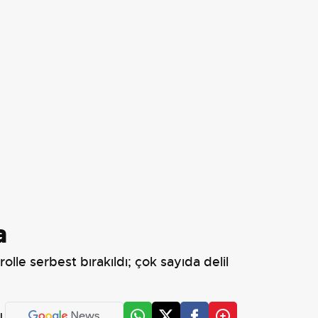
a
lle serbest bırakıldı; çok sayıda delil
L