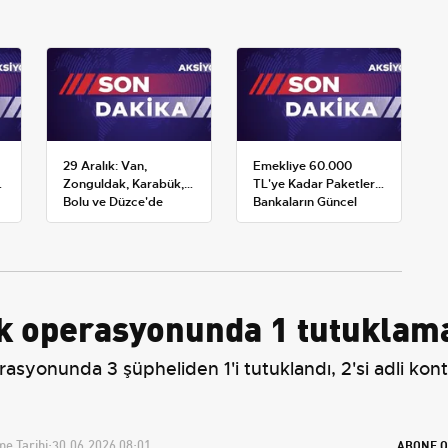
29 Aralık: Van,
Emekliye 60.000
Zonguldak, Karabük,
TL'ye Kadar Paketler:
Bolu ve Düzce'de
Bankaların Güncel
okullar tatil —
Promosyon ve Ek
Üniversiteler ne
Avantajları
durumda?
ik operasyonunda 1 tutuklam
syonunda 3 şüpheliden 1'i tutuklandı, 2'si adli kontro
e Tarihi:
30.06.2026 08:01
ABONE O