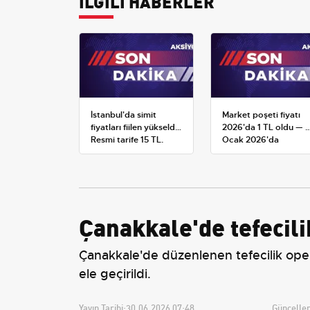
İLGİLİ HABERLER
İstanbul'da simit
Market poşeti fiyatı
fiyatları fiilen yükseldi:
2026'da 1 TL oldu — 1
Resmi tarife 15 TL,
Ocak 2026'da
satışlar 20-25 TL'ye
yürürlüğe giren tarife
çıktı
Çanakkale'de tefecil
Çanakkale'de düzenlenen tefecilik opera
ele geçirildi.
Yayın Tarihi:
30.06.2026 07:48
Güncellem