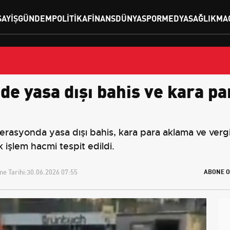
SAYIŞ
GÜNDEM
POLITIKA
FINANS
DÜNYA
SPOR
MEDYA
SAĞLIK
MA
lde yasa dışı bahis ve kara p
rasyonda yasa dışı bahis, kara para aklama ve vergi k
ık işlem hacmi tespit edildi.
e Tarihi:
30.06.2026 07:55
ABONE O