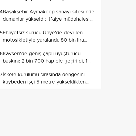
4
Başakşehir Aymakoop sanayi sitesi'nde
dumanlar yükseldi; itfaiye müdahalesi
sürüyor
5
Ehliyetsiz sürücü Ünye'de devrilen
motosikletiyle yaralandı, 80 bin lira
ceza uygulandı
6
Kayseri'de geniş çaplı uyuşturucu
baskını: 2 bin 700 hap ele geçirildi, 1
gözaltı
7
İskele kurulumu sırasında dengesini
kaybeden işçi 5 metre yükseklikten
düştü