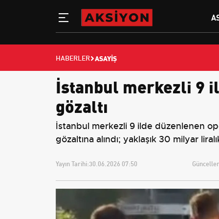
A
ASAYIŞ
HABERLER
İstanbul merkezli 9 i
gözaltı
İstanbul merkezli 9 ilde düzenlenen ope
gözaltına alındı; yaklaşık 30 milyar liral
Yayın Tarihi:
30.06.2026 07:50
Güncellem