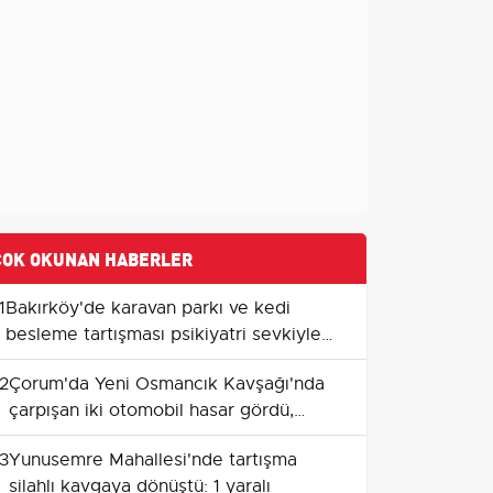
ÇOK OKUNAN HABERLER
1
Bakırköy'de karavan parkı ve kedi
besleme tartışması psikiyatri sevkiyle
sonuçlandı
2
Çorum'da Yeni Osmancık Kavşağı'nda
çarpışan iki otomobil hasar gördü,
sürücüler sağ kurtuldu
3
Yunusemre Mahallesi'nde tartışma
silahlı kavgaya dönüştü: 1 yaralı