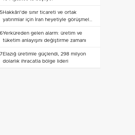
5
Hakkâri'de sınır ticareti ve ortak
yatırımlar için İran heyetiyle görüşmeler
yapıldı
6
Yerküreden gelen alarm: üretim ve
tüketim anlayışını değiştirme zamanı
7
Elazığ üretimle güçlendi, 298 milyon
dolarlık ihracatla bölge lideri