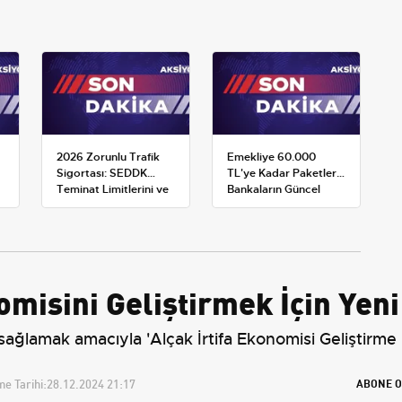
2026 Zorunlu Trafik
Emekliye 60.000
Sigortası: SEDDK
TL'ye Kadar Paketler:
Teminat Limitlerini ve
Bankaların Güncel
Çoklu Araç Tarifesini
Promosyon ve Ek
Yeniden Belirledi
Avantajları
nomisini Geliştirmek İçin Yen
i sağlamak amacıyla 'Alçak İrtifa Ekonomisi Geliştirme 
e Tarihi:
28.12.2024 21:17
ABONE O