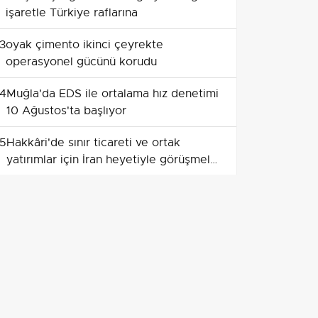
işaretle Türkiye raflarına
3
oyak çimento ikinci çeyrekte
operasyonel gücünü korudu
4
Muğla'da EDS ile ortalama hız denetimi
10 Ağustos'ta başlıyor
5
Hakkâri'de sınır ticareti ve ortak
yatırımlar için İran heyetiyle görüşmeler
yapıldı
6
Yerküreden gelen alarm: üretim ve
tüketim anlayışını değiştirme zamanı
7
Elazığ üretimle güçlendi, 298 milyon
dolarlık ihracatla bölge lideri