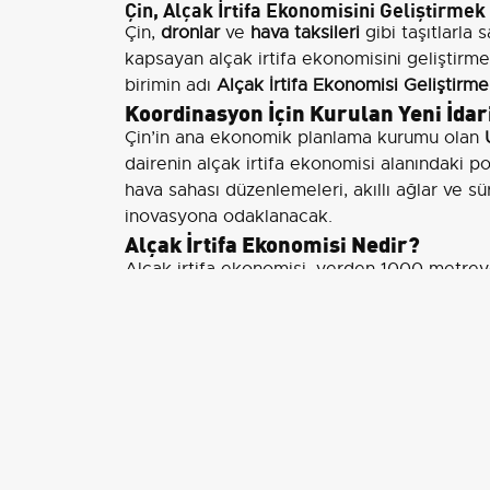
Çin, Alçak İrtifa Ekonomisini Geliştirmek
Çin,
dronlar
ve
hava taksileri
gibi taşıtlarla 
kapsayan alçak irtifa ekonomisini geliştirme
birimin adı
Alçak İrtifa Ekonomisi Geliştirme
Koordinasyon İçin Kurulan Yeni İdar
Çin’in ana ekonomik planlama kurumu olan
dairenin alçak irtifa ekonomisi alanındaki po
hava sahası düzenlemeleri, akıllı ağlar ve sü
inovasyona odaklanacak.
Alçak İrtifa Ekonomisi Nedir?
Alçak irtifa ekonomisi, yerden 1000 metrey
ekonomik etkinlikleri kapsamaktadır. Bu aland
akıllı şehir uygulamaları da yer almakta.
Birçok Kurumun Sorumluluğu
Bu hava sahası bölümünün yönetim sorumlu
çeşitli kurumlar tarafından paylaşılmakta.
Yenilikçi Stratejiler ve Politika Öner
Alçak İrtifa Ekonomisi Geliştirme Dairesi, ge
planlamalar gerçekleştirmek, hızla büyüyen s