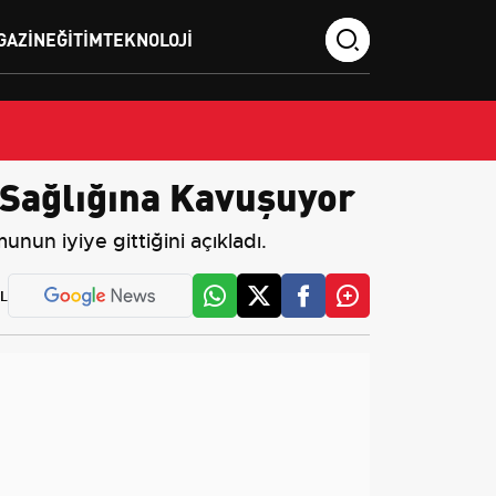
GAZIN
EĞITIM
TEKNOLOJI
 Sağlığına Kavuşuyor
nun iyiye gittiğini açıkladı.
L