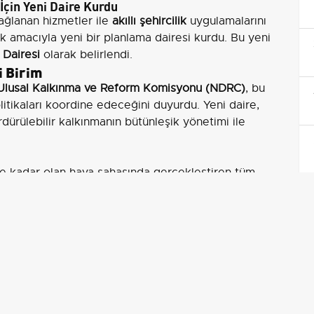
 İçin Yeni Daire Kurdu
sağlanan hizmetler ile
akıllı şehircilik
uygulamalarını
k amacıyla yeni bir planlama dairesi kurdu. Bu yeni
 Dairesi
olarak belirlendi.
i Birim
Ulusal Kalkınma ve Reform Komisyonu (NDRC)
, bu
litikaları koordine edeceğini duyurdu. Yeni daire,
rdürülebilir kalkınmanın bütünleşik yönetimi ile
e kadar olan hava sahasında gerçekleştiren tüm
a dron ve hava taksileri gibi taşıtların yanı sıra,
luğu,
Hava Kuvvetleri
ve
Sivil Havacılık İdaresi
gibi
ileri
lişim stratejilerini formüle etmek, orta ve uzun vadeli
ektördeki sorunları ele almak ve yenilikçi politika