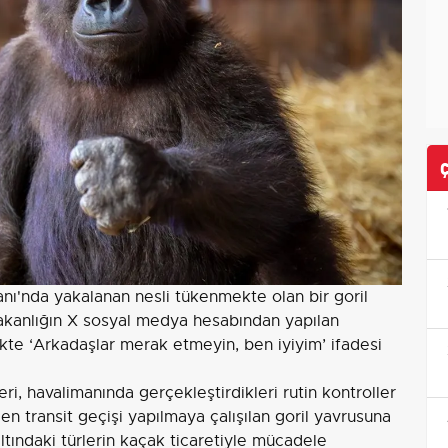
anı'nda yakalanan nesli tükenmekte olan bir goril
Bakanlığın X sosyal medya hesabından yapılan
likte ‘Arkadaşlar merak etmeyin, ben iyiyim’ ifadesi
i, havalimanında gerçekleştirdikleri rutin kontroller
en transit geçişi yapılmaya çalışılan goril yavrusuna
ltındaki türlerin kaçak ticaretiyle mücadele