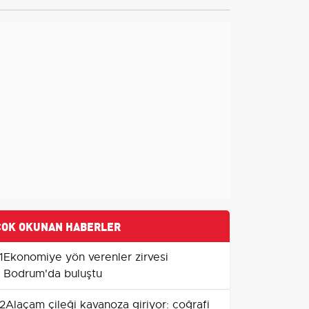
ÇOK OKUNAN HABERLER
1
Ekonomiye yön verenler zirvesi
Bodrum'da buluştu
2
Alaçam çileği kavanoza giriyor: coğrafi