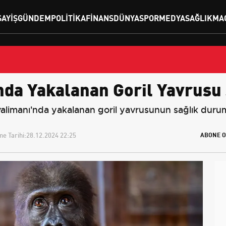
SAYIŞ
GÜNDEM
POLITIKA
FINANS
DÜNYA
SPOR
MEDYA
SAĞLIK
MA
nda Yakalanan Goril Yavrusu
alimanı'nda yakalanan goril yavrusunun sağlık durumu
e Tarihi:
28.12.2024 22:25
ABONE O