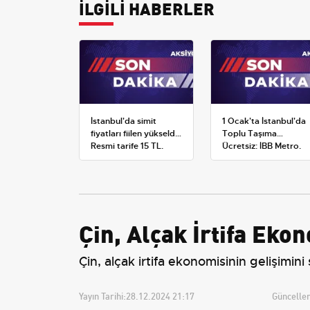
İLGİLİ HABERLER
İstanbul'da simit
1 Ocak'ta İstanbul'da
fiyatları fiilen yükseldi:
Toplu Taşıma
Resmi tarife 15 TL,
Ücretsiz: İBB Metro,
satışlar 20-25 TL'ye
Metrobüs ve Otobüs
çıktı
Ek Seferlerini Açıkladı
Çin, Alçak İrtifa Eko
Çin, alçak irtifa ekonomisinin gelişimin
Yayın Tarihi:
28.12.2024 21:17
Güncellem