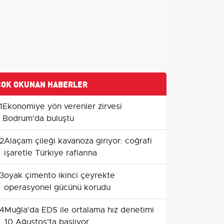
ÇOK OKUNAN HABERLER
1
Ekonomiye yön verenler zirvesi
Bodrum'da buluştu
2
Alaçam çileği kavanoza giriyor: coğrafi
işaretle Türkiye raflarına
3
oyak çimento ikinci çeyrekte
operasyonel gücünü korudu
4
Muğla'da EDS ile ortalama hız denetimi
10 Ağustos'ta başlıyor