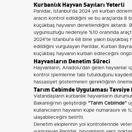
Kurbanlık Hayvan Sayıları Yeterli
Parıldar, İstanbul'da 2024 yılı kurban döne
aracın kontrol edildiğini ve bu araçlarda 8 
küçükbaş hayvanın denetlendiğini aktardı. Bu
uygunsuzluğu nedeniyle %10 oranında araçta 
2024'te İstanbul'a 68 bine yakın büyükbaş
edildiğini vurgulayan Parıldar, Kurban Bayr
küçükbaş hayvanın kurban edileceğini öngör
Hayvanların Denetim Süreci
Hayvanların, Anadolu'dan gelen hayvanlar iç
kontrol işlemlerine tabi tutulduğunu kaydede
hassasiyet göstermeleri gerektiğinin önemin
Tarım Cebimde Uygulaması Tavsiye 
Vatandaşların kurbanlık hayvanların durumu
Bakanlığı'nın geliştirdiği
"Tarım Cebimde"
uy
kullanıcıların hayvanın küpe numarasını ve tü
ulaşabileceğini belirtti.
Denetim ekiplerinin yol kontrollerinde veteri
vurgulayan Parıldar, hayvanların varış noktası