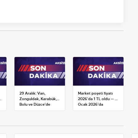
29 Aralık: Van,
Market poşeti fiyatı
k
Zonguldak, Karabük,
2026'da 1 TL oldu — 1
Bolu ve Düzce'de
Ocak 2026'da
okullar tatil —
yürürlüğe giren tarife
Üniversiteler ne
durumda?