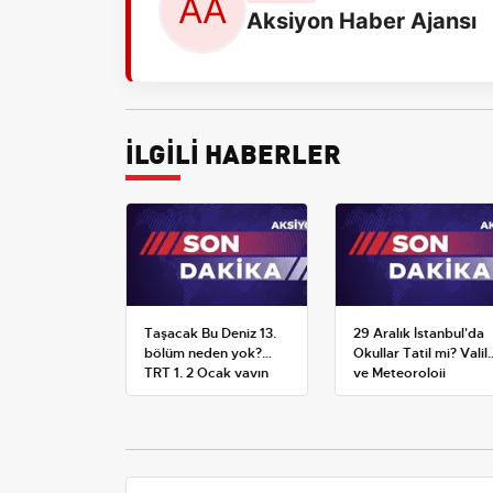
Aksiyon Haber Ajansı
İLGİLİ HABERLER
Taşacak Bu Deniz 13.
29 Aralık İstanbul'da
bölüm neden yok?
Okullar Tatil mi? Valili
TRT 1, 2 Ocak yayın
ve Meteoroloji
planını değiştirdi
Açıklamaları