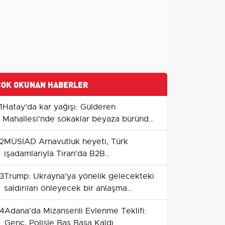
ÇOK OKUNAN HABERLER
1
Hatay'da kar yağışı: Gülderen
Mahallesi'nde sokaklar beyaza büründü,
araçlar yollarda güçlük çekti
2
MÜSİAD Arnavutluk heyeti, Türk
işadamlarıyla Tiran'da B2B
görüşmelerde bir araya geldi
3
Trump: Ukrayna'ya yönelik gelecekteki
saldırıları önleyecek bir anlaşma
konusunda iyimserim
4
Adana'da Mizansenli Evlenme Teklifi:
Genç, Polisle Baş Başa Kaldı