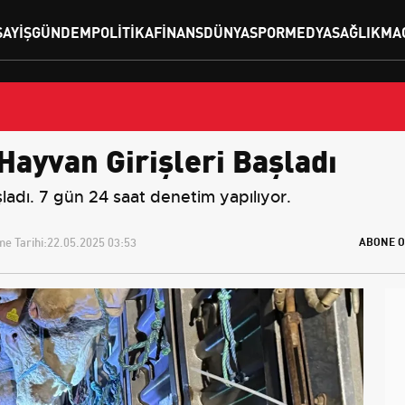
SAYIŞ
GÜNDEM
POLITIKA
FINANS
DÜNYA
SPOR
MEDYA
SAĞLIK
MA
Hayvan Girişleri Başladı
şladı. 7 gün 24 saat denetim yapılıyor.
e Tarihi:
22.05.2025 03:53
ABONE O