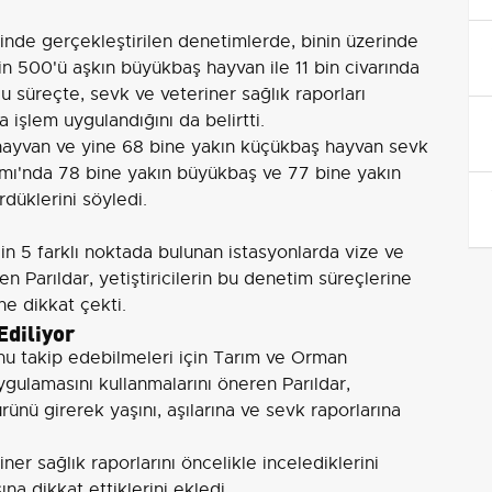
minde gerçekleştirilen denetimlerde, binin üzerinde
bin 500'ü aşkın büyükbaş hayvan ile 11 bin civarında
 süreçte, sevk ve veteriner sağlık raporları
işlem uygulandığını da belirtti.
 hayvan ve yine 68 bine yakın küçükbaş hayvan sevk
amı'nda 78 bine yakın büyükbaş ve 77 bine yakın
düklerini söyledi.
in 5 farklı noktada bulunan istasyonlarda vize ve
n Parıldar, yetiştiricilerin bu denetim süreçlerine
e dikkat çekti.
Ediliyor
nu takip edebilmeleri için Tarım ve Orman
gulamasını kullanmalarını öneren Parıldar,
rünü girerek yaşını, aşılarına ve sevk raporlarına
ner sağlık raporlarını öncelikle incelediklerini
na dikkat ettiklerini ekledi.