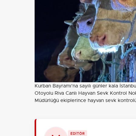
Kurban Bayramı'na sayılı günler kala İstanbu
Otoyolu Riva Canlı Hayvan Sevk Kontrol Nok
Müdürlüğü ekiplerince hayvan sevk kontrolü 
EDİTÖR